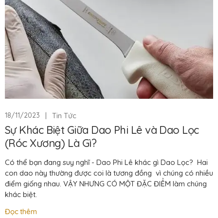
|
Tin Tức
18/11/2023
Sự Khác Biệt Giữa Dao Phi Lê và Dao Lọc
(Róc Xương) Là Gì?
Có thể bạn đang suy nghĩ - Dao Phi Lê khác gì Dao Lọc? Hai
con dao này thường được coi là tương đồng vì chúng có nhiều
điểm giống nhau. VẬY NHƯNG CÓ MỘT ĐẶC ĐIỂM làm chúng
khác biệt.
Đọc thêm