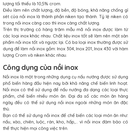
lượng tối thiểu là 10,5% crom.
Điều làm nên chất lượng, độ bền, độ bóng, khả năng chống gỉ
sét của nồi inox là thành phần niken tạo thành. Tỷ lệ niken có
trong nồi inox càng cao thì inox càng chất lượng.
Trên thị trường có hàng trăm mẫu mã nồi inox được làm từ
các loại inox khác nhau. Chất liệu inox tốt sẽ làm nên một sản
phẩm nồi inox tốt và ngược lại. Có ba loại inox thường được sử
dụng để làm nồi inox gồm: Inox 304, Inox 201, Inox 430 vời hàm
lượng Crom và niken khác nhau.
Công dụng của nồi inox
Nồi inox là một trong những dụng cụ nấu nướng được sử dụng
phổ biến hàng đầu hiện nay bởi khả năng chế biến linh hoạt.
Nồi inox có thể sử dụng để nấu nướng đa dạng các loại thực
phẩm, chế biến nhiều món ăn. Đại đa số các món ăn hàng
ngày đều có thể sử dụng nồi inox ngoài những món ăn đặc
thù.
Bạn có thể sử dụng nồi inox để chế biến các loại món ăn như:
nấu, xào, chiên, luộc, rán, kho, hấp,... vì nồi inox đảm bảo có
thể thực hiện mọi công việc trên.