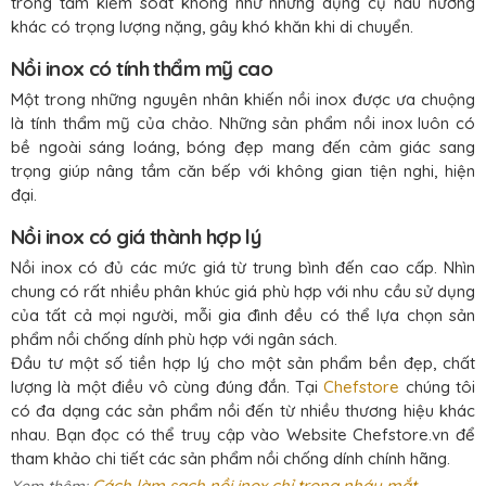
trong tầm kiểm soát không như những dụng cụ nấu nướng
khác có trọng lượng nặng, gây khó khăn khi di chuyển.
Nồi inox có tính thẩm mỹ cao
Một trong những nguyên nhân khiến nồi inox được ưa chuộng
là tính thẩm mỹ của chảo. Những sản phẩm nồi inox luôn có
bề ngoài sáng loáng, bóng đẹp mang đến cảm giác sang
trọng giúp nâng tầm căn bếp với không gian tiện nghi, hiện
đại.
Nồi inox có giá thành hợp lý
Nồi inox có đủ các mức giá từ trung bình đến cao cấp. Nhìn
chung có rất nhiều phân khúc giá phù hợp với nhu cầu sử dụng
của tất cả mọi người, mỗi gia đình đều có thể lựa chọn sản
phẩm nồi chống dính phù hợp với ngân sách.
Đầu tư một số tiền hợp lý cho một sản phẩm bền đẹp, chất
lượng là một điều vô cùng đúng đắn. Tại
Chefstore
chúng tôi
có đa dạng các sản phẩm nồi đến từ nhiều thương hiệu khác
nhau. Bạn đọc có thể truy cập vào Website Chefstore.vn để
tham khảo chi tiết các sản phẩm nồi chống dính chính hãng.
Cách làm sạch nồi inox chỉ trong nháy mắt