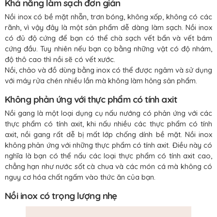
Khả năng làm sạch đơn giản
Nồi inox có bề mặt nhẵn, trơn bóng, không xốp, không có các
rãnh, vì vậy đây là một sản phẩm dễ dàng làm sạch. Nồi inox
có đủ độ cứng để bạn có thể chà sạch vết bẩn và vết bám
cứng đầu. Tuy nhiên nếu bạn cọ bằng những vật có độ nhám,
độ thô cao thì nồi sẽ có vết xước.
Nồi, chảo và đồ dùng bằng inox có thể được ngâm và sử dụng
với máy rửa chén nhiều lần mà không làm hỏng sản phẩm.
Không phản ứng với thực phẩm có tính axit
Nồi gang là một loại dụng cụ nấu nướng có phản ứng với các
thực phẩm có tính axit, khi nấu nhiều các thực phẩm có tính
axit, nồi gang rất dễ bị mất lớp chống dính bề mặt. Nồi inox
không phản ứng với những thực phẩm có tính axit. Điều này có
nghĩa là bạn có thể nấu các loại thực phẩm có tính axit cao,
chẳng hạn như nước sốt cà chua và các món cá mà không có
nguy cơ hóa chất ngấm vào thức ăn của bạn.
Nồi inox có trọng lượng nhẹ