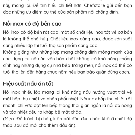
này mang lại. Để tìm hiểu chi tiết hơn, Chefstore gửi đến bạn
đọc những ưu điểm cụ thể của sản phẩm nồi chống dính.
Nồi inox có độ bền cao
Nồi inox có độ bền rất cao, một số chất liệu inox tốt về cơ bản
là không thể phá hủy. Chất liệu inox càng cao, được sản xuất
càng nhiều lớp thì tuổi thọ sản phẩm càng cao.
Không giống như những lớp màng chống dính mỏng manh của
các dụng cụ nấu ăn vốn bản chất không có khả năng chống
dính hay những dụng cụ nhà bếp tráng men, nồi inox có thể có
tuổi thọ lên đến hàng chục năm nếu bạn bảo quản đúng cách.
Hiệu suất nấu ăn tốt
Nồi inox nhiều lớp mang lại khả năng nấu nướng vượt trội về
mặt hấp thụ nhiệt và phân phối nhiệt. Nồi inox hấp thụ nhiệt rất
nhanh, chỉ vừa đặt lên bếp trong thời gian ngắn là nồi đã nóng
và tỏa nhiệt đều ra khắp bề mặt chảo.
(Mẹo: Để tránh bị cháy, luôn bắt đầu đun chảo khô ở nhiệt độ
thấp, sau đó mới cho thêm dầu ăn).