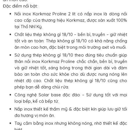
Đặc điểm nổi bật:
Nồi inox Korkmaz Proline 2 lít có nắp inox là dòng nồi
cao cấp của thương hiệu Korkmaz, được sản xuất 100%
tại Thổ Nhĩ Kỳ.
Chất liệu thép không gỉ 18/10 – bền bỉ, truyền – giữ nhiệt
tốt và an toàn: Thép không gỉ 18/10 có khả năng chống
ăn mòn cao hơn, đặc biệt trong môi trường axit và muối.
Sử dụng thép không gỉ 18/10 theo đúng tiêu chuẩn giúp
thân nồi inox Korkmaz Proline chắc chắn, bền bỉ, truyền
và giữ nhiệt tốt, sáng bóng trong thời gian dài và đảm
bảo an toàn cho sức khỏe cho dù được nung nóng lên
nhiệt độ cao. Chất liệu thép không gỉ 18/10 cũng cho
phép bạn dễ dàng chùi rửa.
Công nghệ Solar base độc đáo – Sử dụng tốt với mọi
loại bếp, kể cả bếp từ.
Nắp inox thiết kế thẩm mỹ & đặc biệt kín giúp lưu giữ tối
đa hương vị món ăn.
Tay cầm bằng inox nhưng không nóng, nhờ thiết kế đặc
biệt