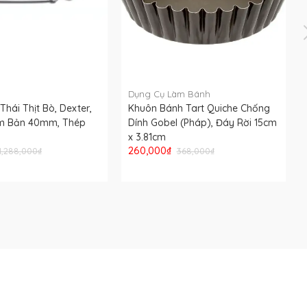
Dụng Cụ Làm Bánh
hái Thịt Bò, Dexter,
Khuôn Bánh Tart Quiche Chống
m Bản 40mm, Thép
Dính Gobel (Pháp), Đáy Rời 15cm
x 3.81cm
260,000₫
1,288,000₫
368,000₫