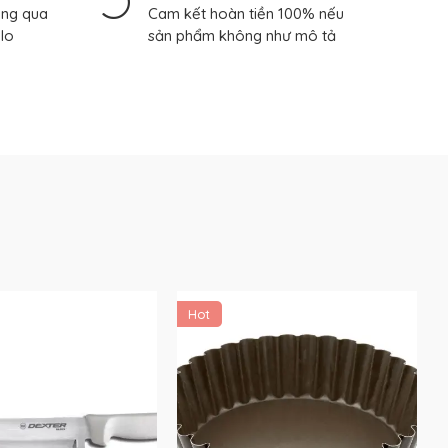
àng qua
Cam kết hoàn tiền 100% nếu
alo
sản phẩm không như mô tả
Hot