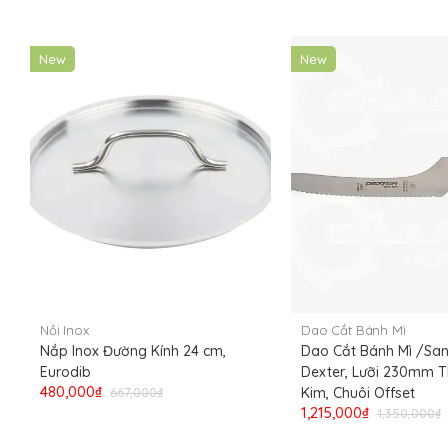
New
New
Nồi Inox
Dao Cắt Bánh Mì
Nắp Inox Đường Kính 24 cm,
Dao Cắt Bánh Mì /San
Eurodib
Dexter, Lưỡi 230mm 
480,000₫
667,000₫
Kim, Chuôi Offset
1,215,000₫
1,350,000₫