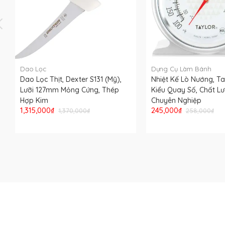
Dao Lọc
Dụng Cụ Làm Bánh
Dao Lọc Thịt, Dexter S131 (Mỹ),
Nhiệt Kế Lò Nướng, Ta
Lưỡi 127mm Mỏng Cứng, Thép
Kiểu Quay Số, Chất L
Hợp Kim
Chuyên Nghiệp
1,315,000₫
245,000₫
1,370,000₫
258,000₫