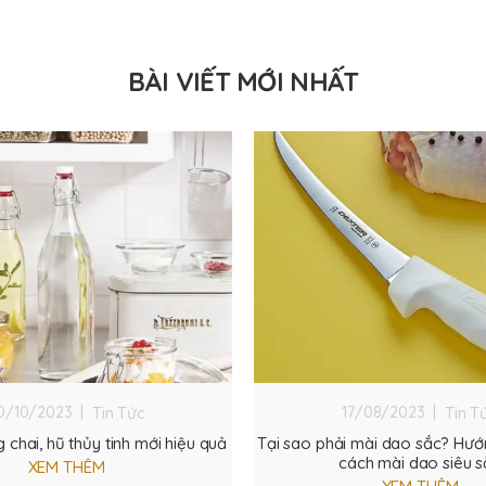
BÀI VIẾT MỚI NHẤT
Tin Tức
Tin T
0/10/2023 |
17/08/2023 |
 chai, hũ thủy tinh mới hiệu quả
Tại sao phải mài dao sắc? Hư
cách mài dao siêu s
XEM THÊM