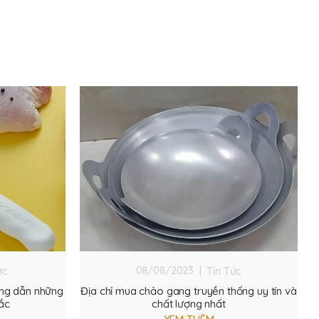
ức
Tin Tức
08/08/2023 |
ớng dẫn những
Địa chỉ mua chảo gang truyền thống uy tín và
ắc
chất lượng nhất