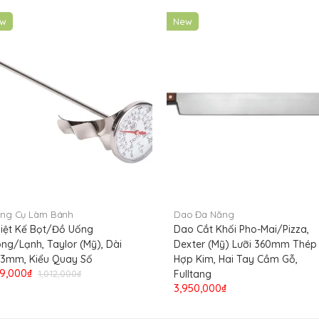
ew
New
ng Cụ Làm Bánh
Dao Đa Năng
iệt Kế Bọt/Đồ Uống
Dao Cắt Khối Pho-Mai/Pizza,
ng/Lạnh, Taylor (Mỹ), Dài
Dexter (Mỹ) Lưỡi 360mm Thép
3mm, Kiểu Quay Số
Hợp Kim, Hai Tay Cầm Gỗ,
9,000₫
1,012,000₫
Fulltang
3,950,000₫