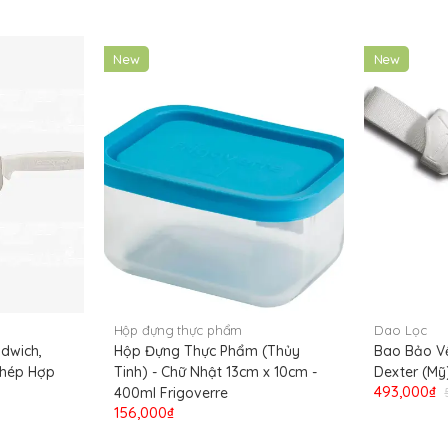
New
New
Hộp đựng thực phẩm
Dao Lọc
dwich,
Hộp Đựng Thực Phẩm (Thủy
Bao Bảo V
Thép Hợp
Tinh) - Chữ Nhật 13cm x 10cm -
Dexter (Mỹ
493,000₫
400ml Frigoverre
156,000₫