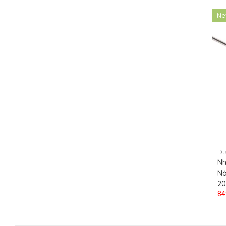
N
Dụ
Nh
Nó
20
84