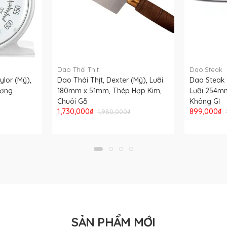
Dao Thái Thịt
Dao Steak
ylor (Mỹ),
Dao Thái Thịt, Dexter (Mỹ), Lưỡi
Dao Steak T
ượng
180mm x 51mm, Thép Hợp Kim,
Lưỡi 254m
Chuôi Gỗ
Không Gỉ
1,730,000₫
899,000₫
1,980,000₫
SẢN PHẨM MỚI