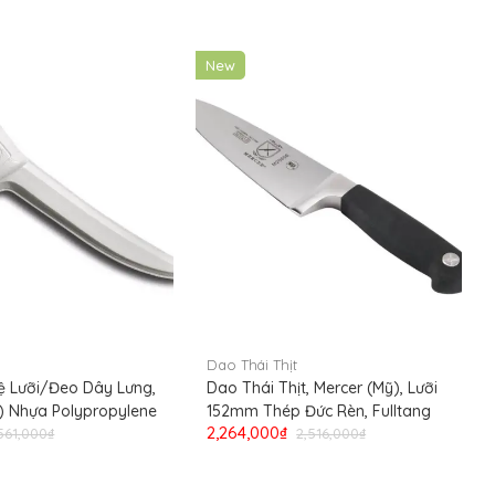
New
Dao Thái Thịt
ệ Lưỡi/Đeo Dây Lưng,
Dao Thái Thịt, Mercer (Mỹ), Lưỡi
) Nhựa Polypropylene
152mm Thép Đức Rèn, Fulltang
2,264,000₫
561,000₫
2,516,000₫