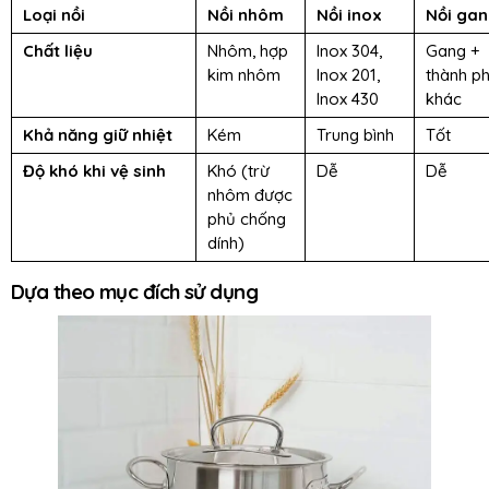
Loại nồi
Nồi nhôm
Nồi inox
Nồi ga
Chất liệu
Nhôm, hợp
Inox 304,
Gang +
kim nhôm
Inox 201,
thành p
Inox 430
khác
Khả năng giữ nhiệt
Kém
Trung bình
Tốt
Độ khó khi vệ sinh
Khó (trừ
Dễ
Dễ
nhôm được
phủ chống
dính)
Dựa theo mục đích sử dụng