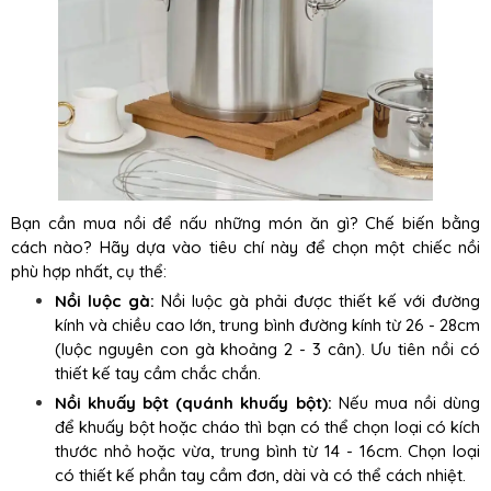
Bạn cần mua nồi để nấu những món ăn gì? Chế biến bằng
cách nào? Hãy dựa vào tiêu chí này để chọn một chiếc nồi
phù hợp nhất, cụ thể:
Nồi luộc gà:
Nồi luộc gà phải được thiết kế với đường
kính và chiều cao lớn, trung bình đường kính từ 26 - 28cm
(luộc nguyên con gà khoảng 2 - 3 cân). Ưu tiên nồi có
thiết kế tay cầm chắc chắn.
Nồi khuấy bột (quánh khuấy bột):
Nếu mua nồi dùng
để khuấy bột hoặc cháo thì bạn có thể chọn loại có kích
thước nhỏ hoặc vừa, trung bình từ 14 - 16cm. Chọn loại
có thiết kế phần tay cầm đơn, dài và có thể cách nhiệt.