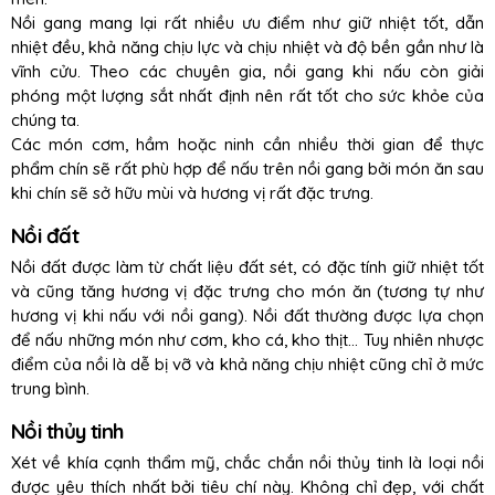
Nồi gang mang lại rất nhiều ưu điểm như giữ nhiệt tốt, dẫn
nhiệt đều, khả năng chịu lực và chịu nhiệt và độ bền gần như là
vĩnh cửu. Theo các chuyên gia, nồi gang khi nấu còn giải
phóng một lượng sắt nhất định nên rất tốt cho sức khỏe của
chúng ta.
Các món cơm, hầm hoặc ninh cần nhiều thời gian để thực
phẩm chín sẽ rất phù hợp để nấu trên nồi gang bởi món ăn sau
khi chín sẽ sở hữu mùi và hương vị rất đặc trưng.
Nồi đất
Nồi đất được làm từ chất liệu đất sét, có đặc tính giữ nhiệt tốt
và cũng tăng hương vị đặc trưng cho món ăn (tương tự như
hương vị khi nấu với nồi gang). Nồi đất thường được lựa chọn
để nấu những món như cơm, kho cá, kho thịt… Tuy nhiên nhược
điểm của nồi là dễ bị vỡ và khả năng chịu nhiệt cũng chỉ ở mức
trung bình.
Nồi thủy tinh
Xét về khía cạnh thẩm mỹ, chắc chắn nồi thủy tinh là loại nồi
được yêu thích nhất bởi tiêu chí này. Không chỉ đẹp, với chất