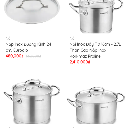
Nồi
Nồi
Nắp Inox Đường Kính 24
Nồi Inox Đáy Từ 16cm - 2.7L
cm, Eurodib
Thân Cao Nắp Inox
480,000₫
667,000₫
Korkmaz Proline
2,410,000₫