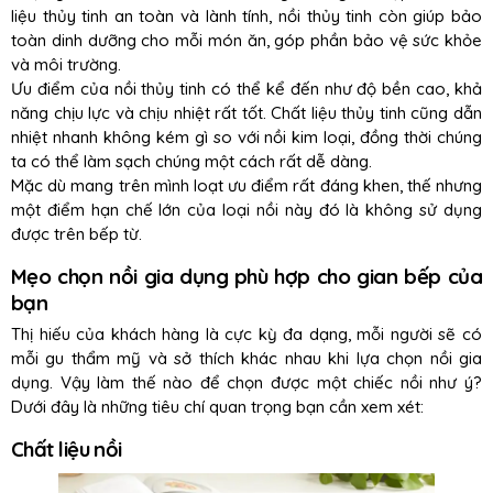
liệu thủy tinh an toàn và lành tính, nồi thủy tinh còn giúp bảo
toàn dinh dưỡng cho mỗi món ăn, góp phần bảo vệ sức khỏe
và môi trường.
Ưu điểm của nồi thủy tinh có thể kể đến như độ bền cao, khả
năng chịu lực và chịu nhiệt rất tốt. Chất liệu thủy tinh cũng dẫn
nhiệt nhanh không kém gì so với nồi kim loại, đồng thời chúng
ta có thể làm sạch chúng một cách rất dễ dàng.
Mặc dù mang trên mình loạt ưu điểm rất đáng khen, thế nhưng
một điểm hạn chế lớn của loại nồi này đó là không sử dụng
được trên bếp từ.
Mẹo chọn nồi gia dụng phù hợp cho gian bếp của
bạn
Thị hiếu của khách hàng là cực kỳ đa dạng, mỗi người sẽ có
mỗi gu thẩm mỹ và sở thích khác nhau khi lựa chọn nồi gia
dụng. Vậy làm thế nào để chọn được một chiếc nồi như ý?
Dưới đây là những tiêu chí quan trọng bạn cần xem xét:
Chất liệu nồi