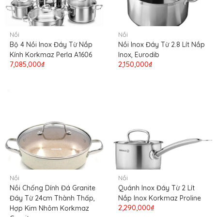
Nồi
Nồi
Bộ 4 Nồi Inox Đáy Từ Nắp
Nồi Inox Đáy Từ 2.8 Lít Nắp
Kính Korkmaz Perla A1606
Inox, Eurodib
7,085,000₫
2,150,000₫
Nồi
Nồi
Nồi Chống Dính Đá Granite
Quánh Inox Đáy Từ 2 Lít
Đáy Từ 24cm Thành Thấp,
Nắp Inox Korkmaz Proline
2,290,000₫
Hợp Kim Nhôm Korkmaz