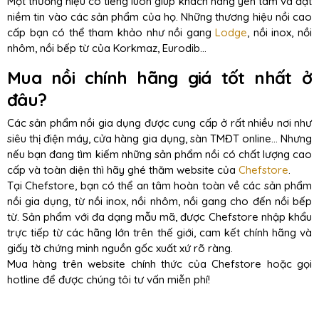
Một thương hiệu có tiếng luôn giúp khách hàng yên tâm và đặt
niềm tin vào các sản phẩm của họ. Những thương hiệu nồi cao
cấp bạn có thể tham khảo như nồi gang
Lodge
, nồi inox, nồi
nhôm, nồi bếp từ của Korkmaz, Eurodib…
Mua nồi chính hãng giá tốt nhất ở
đâu?
Các sản phẩm nồi gia dụng được cung cấp ở rất nhiều nơi như
siêu thị điện máy, cửa hàng gia dụng, sàn TMĐT online… Nhưng
nếu bạn đang tìm kiếm những sản phẩm nồi có chất lượng cao
cấp và toàn diện thì hãy ghé thăm website của
Chefstore
.
Tại Chefstore, bạn có thể an tâm hoàn toàn về các sản phẩm
nồi gia dụng, từ nồi inox, nồi nhôm, nồi gang cho đến nồi bếp
từ. Sản phẩm với đa dạng mẫu mã, được Chefstore nhập khẩu
trực tiếp từ các hãng lớn trên thế giới, cam kết chính hãng và
giấy tờ chứng minh nguồn gốc xuất xứ rõ ràng.
Mua hàng trên website chính thức của Chefstore hoặc gọi
hotline để được chúng tôi tư vấn miễn phí!