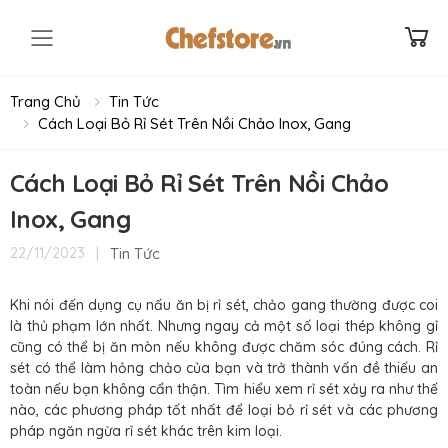
Toggle mobile menu
Trang Chủ
Tin Tức
Cách Loại Bỏ Rỉ Sét Trên Nồi Chảo Inox, Gang
Cách Loại Bỏ Rỉ Sét Trên Nồi Chảo
Inox, Gang
|
Tin Tức
22/11/2023
Khi nói đến dụng cụ nấu ăn bị rỉ sét, chảo gang thường được coi
là thủ phạm lớn nhất. Nhưng ngay cả một số loại thép không gỉ
cũng có thể bị ăn mòn nếu không được chăm sóc đúng cách. Rỉ
sét có thể làm hỏng chảo của bạn và trở thành vấn đề thiếu an
toàn nếu bạn không cẩn thận. Tìm hiểu xem rỉ sét xảy ra như thế
nào, các phương pháp tốt nhất để loại bỏ rỉ sét và các phương
pháp ngăn ngừa rỉ sét khác trên kim loại.