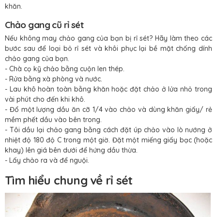
khăn.
Chảo gang cũ rỉ sét
Nếu không may chảo gang của bạn bị rỉ sét? Hãy làm theo các
bước sau để loại bỏ rỉ sét và khôi phục lại bề mặt chống dính
chảo gang của bạn.
- Chà cọ kỹ chảo bằng cuộn len thép.
- Rửa bằng xà phòng và nước.
- Lau khô hoàn toàn bằng khăn hoặc đặt chảo ở lửa nhỏ trong
vài phút cho đến khi khô.
- Đổ một lượng dầu ăn cỡ 1/4 vào chảo và dùng khăn giấy/ rẻ
mềm phết dầu vào bên trong.
- Tôi dầu lại chảo gang bằng cách đặt úp chảo vào lò nướng ở
nhiệt độ 180 độ C trong một giờ. Đặt một miếng giấy bạc (hoặc
khay) lên giá bên dưới để hứng dầu thừa.
- Lấy chảo ra và để nguội.
Tìm hiểu chung về rỉ sét