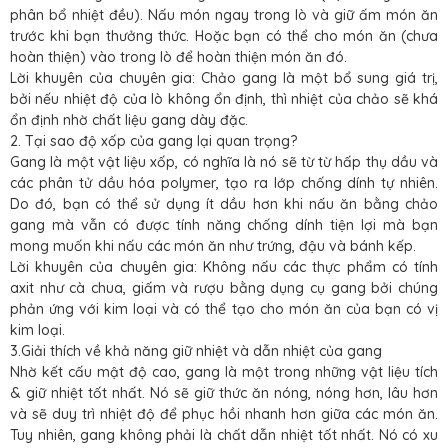
phân bổ nhiệt đều). Nấu món ngay trong lò và giữ ấm món ăn
trước khi bạn thưởng thức. Hoặc bạn có thể cho món ăn (chưa
hoàn thiện) vào trong lò để hoàn thiện món ăn đó.
Lời khuyên của chuyên gia: Chảo gang là một bổ sung giá trị,
bởi nếu nhiệt độ của lò không ổn định, thì nhiệt của chảo sẽ khá
ổn định nhờ chất liệu gang dày đặc.
2. Tại sao độ xốp của gang lại quan trọng?
Gang là một vật liệu xốp, có nghĩa là nó sẽ từ từ hấp thụ dầu và
các phân tử dầu hóa polymer, tạo ra lớp chống dính tự nhiên.
Do đó, bạn có thể sử dụng ít dầu hơn khi nấu ăn bằng chảo
gang mà vẫn có được tính năng chống dính tiện lợi mà bạn
mong muốn khi nấu các món ăn như trứng, đậu và bánh kếp.
Lời khuyên của chuyên gia: Không nấu các thực phẩm có tính
axit như cà chua, giấm và rượu bằng dụng cụ gang bởi chúng
phản ứng với kim loại và có thể tạo cho món ăn của bạn có vị
kim loại.
3.Giải thích về khả năng giữ nhiệt và dẫn nhiệt của gang
Nhờ kết cấu mật độ cao, gang là một trong những vật liệu tích
& giữ nhiệt tốt nhất. Nó sẽ giữ thức ăn nóng, nóng hơn, lâu hơn
và sẽ duy trì nhiệt độ để phục hồi nhanh hơn giữa các món ăn.
Tuy nhiên, gang không phải là chất dẫn nhiệt tốt nhất. Nó có xu