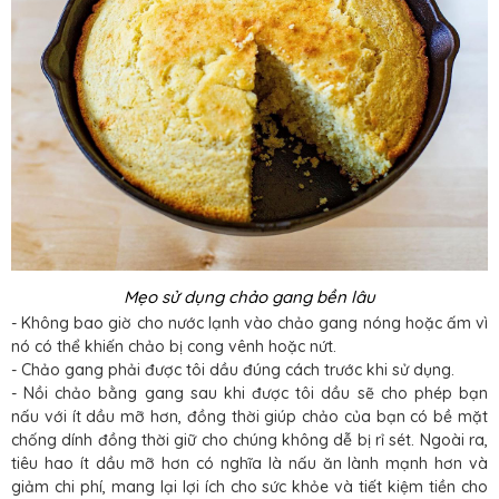
Mẹo sử dụng chảo gang bền lâu
- Không bao giờ cho nước lạnh vào chảo gang nóng hoặc ấm vì
nó có thể khiến chảo bị cong vênh hoặc nứt.
- Chảo gang phải được tôi dầu đúng cách trước khi sử dụng.
- Nồi chảo bằng gang sau khi được tôi dầu sẽ cho phép bạn
nấu với ít dầu mỡ hơn, đồng thời giúp chảo của bạn có bề mặt
chống dính đồng thời giữ cho chúng không dễ bị rỉ sét. Ngoài ra,
tiêu hao ít dầu mỡ hơn có nghĩa là nấu ăn lành mạnh hơn và
giảm chi phí, mang lại lợi ích cho sức khỏe và tiết kiệm tiền cho