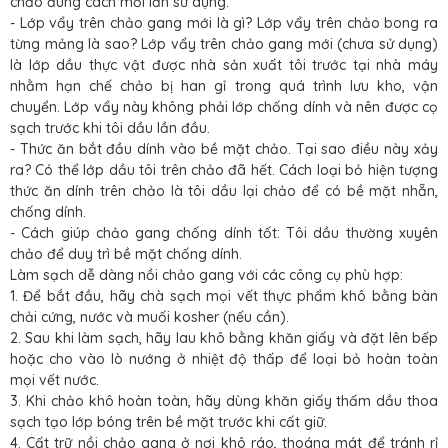
chảo đúng cách mỗi lần sử dụng.
- Lớp vẩy trên chảo gang mới là gì? Lớp vẩy trên chảo bong ra
từng mảng là sao? Lớp vẩy trên chảo gang mới (chưa sử dụng)
là lớp dầu thực vật được nhà sản xuất tôi trước tại nhà máy
nhằm hạn chế chảo bị han gỉ trong quá trình lưu kho, vận
chuyển. Lớp vẩy này không phải lớp chống dính và nên được cọ
sạch trước khi tôi dầu lần đầu.
- Thức ăn bắt đầu dính vào bề mặt chảo. Tại sao điều này xảy
ra? Có thể lớp dầu tôi trên chảo đã hết. Cách loại bỏ hiện tượng
thức ăn dính trên chảo là tôi dầu lại chảo để có bề mặt nhẵn,
chống dính.
- Cách giúp chảo gang chống dính tốt: Tôi dầu thường xuyên
chảo để duy trì bề mặt chống dính.
Làm sạch dễ dàng nồi chảo gang với các công cụ phù hợp:
1. Để bắt đầu, hãy chà sạch mọi vết thực phẩm khô bằng bàn
chải cứng, nước và muối kosher (nếu cần).
2. Sau khi làm sạch, hãy lau khô bằng khăn giấy và đặt lên bếp
hoặc cho vào lò nướng ở nhiệt độ thấp để loại bỏ hoàn toàn
mọi vết nước.
3. Khi chảo khô hoàn toàn, hãy dùng khăn giấy thấm dầu thoa
sạch tạo lớp bóng trên bề mặt trước khi cất giữ.
4. Cất trữ nồi chảo gang ở nơi khô ráo, thoáng mát để tránh rỉ