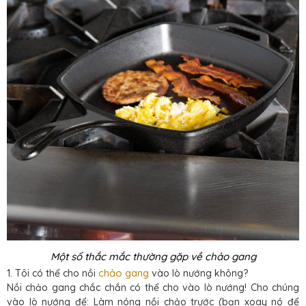
Một số thắc mắc thường gặp về chảo gang
chảo gang
1. Tôi có thể cho nồi
vào lò nướng không?
Nồi chảo gang chắc chắn có thể cho vào lò nướng! Cho chúng
vào lò nướng để: Làm nóng nồi chảo trước (bạn xoay nó để