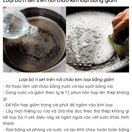
Loại bỏ rỉ sét trên nồi chảo kim loại bằng giấm
- Xịt hoặc làm ướt chảo bằng nước và lau sạch bằng vải.
- Dùng nước và giấm theo tỷ lệ 1:1, phun hỗn hợp lên thép không
gỉ.
- Để hỗn hợp giấm trong vài phút để ngấm vào kim loại.
- Lấy một miếng cọ rửa và chà nhẹ dọc theo thớ thép không gỉ
để loại bỏ rỉ sét. Điều này sẽ ngăn ngừa các vết xước khác hình
thành.
- Rửa bằng xà phòng và nước và lau khô chảo hoàn toàn bằng