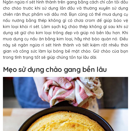
Ngăn ngừa rỉ sét hình thành trên gang bằng cách chỉ cần tôi dầu
cho chảo trước khi sử dụng lần đầu và thường xuyên sử dụng
chiên rán thực phẩm với dầu mỡ. Bạn cũng có thể mua dụng cụ
nấu nướng bằng thép không gỉ có chứa crom để giúp bảo vệ
kim loại khỏi rỉ sét. Làm sạch kỹ chảo thép không gỉ sau khi sử
dụng sẽ giữ cho kim loại trông đẹp và giúp nó bền lâu hơn. Khi
mua dụng cụ nấu ăn bằng kim loại, hãy nhớ bảo quản nó. Điều
này sẽ ngăn ngừa rỉ sét hình thành và tiết kiệm rất nhiều thời
gian và công sức làm lại bóng bề mặt chảo. Giữ chảo của bạn
trong tình trạng tốt sẽ giúp chúng tồn tại lâu dài.
Mẹo sử dụng chảo gang bền lâu