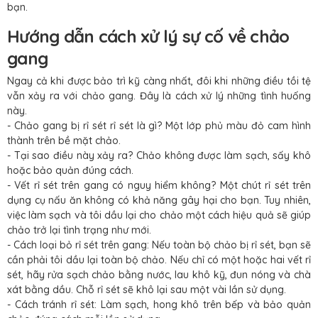
bạn.
Hướng dẫn cách xử lý sự cố về chảo
gang
Ngay cả khi được bảo trì kỹ càng nhất, đôi khi những điều tồi tệ
vẫn xảy ra với chảo gang. Đây là cách xử lý những tình huống
này.
- Chảo gang bị rỉ sét rỉ sét là gì? Một lớp phủ màu đỏ cam hình
thành trên bề mặt chảo.
- Tại sao điều này xảy ra? Chảo không được làm sạch, sấy khô
hoặc bảo quản đúng cách.
- Vết rỉ sét trên gang có nguy hiểm không? Một chút rỉ sét trên
dụng cụ nấu ăn không có khả năng gây hại cho bạn. Tuy nhiên,
việc làm sạch và tôi dầu lại cho chảo một cách hiệu quả sẽ giúp
chảo trở lại tình trạng như mới.
- Cách loại bỏ rỉ sét trên gang: Nếu toàn bộ chảo bị rỉ sét, bạn sẽ
cần phải tôi dầu lại toàn bộ chảo. Nếu chỉ có một hoặc hai vết rỉ
sét, hãy rửa sạch chảo bằng nước, lau khô kỹ, đun nóng và chà
xát bằng dầu. Chỗ rỉ sét sẽ khô lại sau một vài lần sử dụng.
- Cách tránh rỉ sét: Làm sạch, hong khô trên bếp và bảo quản