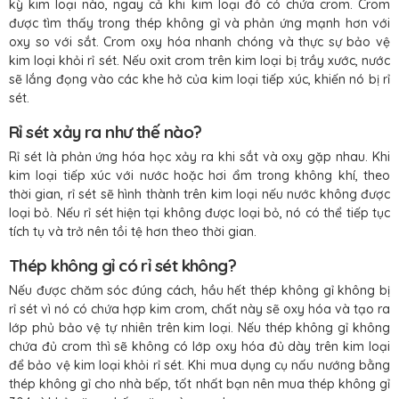
kỳ kim loại nào, ngay cả khi kim loại đó có chứa crom. Crom
được tìm thấy trong thép không gỉ và phản ứng mạnh hơn với
oxy so với sắt. Crom oxy hóa nhanh chóng và thực sự bảo vệ
kim loại khỏi rỉ sét. Nếu oxit crom trên kim loại bị trầy xước, nước
sẽ lắng đọng vào các khe hở của kim loại tiếp xúc, khiến nó bị rỉ
sét.
Rỉ sét xảy ra như thế nào?
Rỉ sét là phản ứng hóa học xảy ra khi sắt và oxy gặp nhau. Khi
kim loại tiếp xúc với nước hoặc hơi ẩm trong không khí, theo
thời gian, rỉ sét sẽ hình thành trên kim loại nếu nước không được
loại bỏ. Nếu rỉ sét hiện tại không được loại bỏ, nó có thể tiếp tục
tích tụ và trở nên tồi tệ hơn theo thời gian.
Thép không gỉ có rỉ sét không?
Nếu được chăm sóc đúng cách, hầu hết thép không gỉ không bị
rỉ sét vì nó có chứa hợp kim crom, chất này sẽ oxy hóa và tạo ra
lớp phủ bảo vệ tự nhiên trên kim loại. Nếu thép không gỉ không
chứa đủ crom thì sẽ không có lớp oxy hóa đủ dày trên kim loại
để bảo vệ kim loại khỏi rỉ sét. Khi mua dụng cụ nấu nướng bằng
thép không gỉ cho nhà bếp, tốt nhất bạn nên mua thép không gỉ