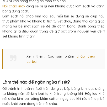
304 vì khả năng chống ăn mòn cao hơn.
Nồi chảo inox
cũng sẽ bị gỉ nếu không được làm sạch và đánh
bóng đúng cách.
Làm sạch nồi chảo kim loại sau mỗi lần sử dụng sẽ giúp nấu
thực phẩm khô và không bị tích tụ vết cháy, đồng thời cũng giúp
mang lại bề mặt sạch sẽ để dễ đánh bóng. Đánh bóng thép
không gỉ là điều quan trọng để giữ oxit crom nguyên vẹn để rỉ
sét không hình thành.
chảo thép
Xem thêm: Các sản phẩm
carbon
Làm thế nào để ngăn ngừa rỉ sét?
Để tránh hình thành rỉ sét trên dụng cụ bếp bằng kim loại, chúng
ta không nên để kim loại tự khô trong không khí. Hãy lau khô
nồi chảo kim loại bằng khăn cotton ngay sau khi rửa để loại bỏ
nước khỏi bám đọng trên nồi chảo.