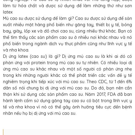
làm từ hóa chất và được sử dụng để làm những thứ như sơn
latex
Mủ cao su được sử dụng để làm gì? Cao su được sử dụng để sản
xuất nhiều mặt hàng phổ biến như găng tay, thiết bị y tế, bóng
bay, giày, lốp xe và đồ chơi cao su, cùng nhiều thứ khác. Bạn có
thể tìm thấy các sản phẩm cao su ở nhiều nơi khác nhau và nó
phổ biến trong ngành dịch vụ thực phẩm cũng như lĩnh vực y tế
và nha khoa.
Dị ứng latex (cao su) là gì? Dị ứng mủ cao su là khi ai đó có
phản ứng với protein trong mủ cao su tự nhiên. Có nhiều loại dị
ứng mủ cao su khác nhau và một số người có phản ứng nhẹ
trong khi những người khác có thể phát triển các vấn đề y tế
nghiêm trọng khi tiếp xúc với mủ cao su. Theo CDC, từ 1 đến 6%
dân số nói chung bị dị ứng với mủ cao su. Do đó, bạn nên cẩn
thận khi sử dụng các sản phẩm cao su. Năm 2017, FDA đã ban
hành lệnh cấm sử dụng găng tay cao su có bột trong lĩnh vực y
tế và nha khoa vì nó có thể gây ảnh hưởng tiêu cực đến bệnh
nhân nếu họ bị dị ứng với mủ cao su.