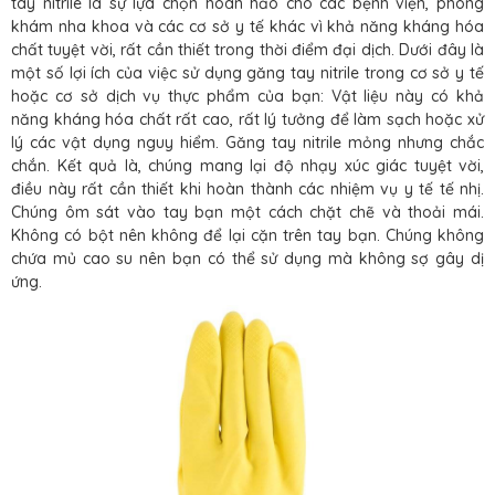
tay nitrile là sự lựa chọn hoàn hảo cho các bệnh viện, phòng
khám nha khoa và các cơ sở y tế khác vì khả năng kháng hóa
chất tuyệt vời, rất cần thiết trong thời điểm đại dịch. Dưới đây là
một số lợi ích của việc sử dụng găng tay nitrile trong cơ sở y tế
hoặc cơ sở dịch vụ thực phẩm của bạn: Vật liệu này có khả
năng kháng hóa chất rất cao, rất lý tưởng để làm sạch hoặc xử
lý các vật dụng nguy hiểm. Găng tay nitrile mỏng nhưng chắc
chắn. Kết quả là, chúng mang lại độ nhạy xúc giác tuyệt vời,
điều này rất cần thiết khi hoàn thành các nhiệm vụ y tế tế nhị.
Chúng ôm sát vào tay bạn một cách chặt chẽ và thoải mái.
Không có bột nên không để lại cặn trên tay bạn. Chúng không
chứa mủ cao su nên bạn có thể sử dụng mà không sợ gây dị
ứng.