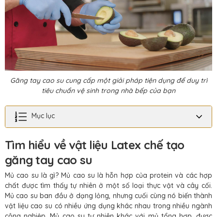
Găng tay cao su cung cấp một giải pháp tiện dụng để duy trì
tiêu chuẩn vệ sinh trong nhà bếp của bạn
Mục lục
Tìm hiểu về vật liệu Latex chế tạo
găng tay cao su
Mủ cao su là gì? Mủ cao su là hỗn hợp của protein và các hợp
chất được tìm thấy tự nhiên ở một số loại thực vật và cây cối.
Mủ cao su ban đầu ở dạng lỏng, nhưng cuối cùng nó biến thành
vật liệu cao su có nhiều ứng dụng khác nhau trong nhiều ngành
công nghiệp. Mủ cao su tự nhiên khác với mủ tổng hợp, được