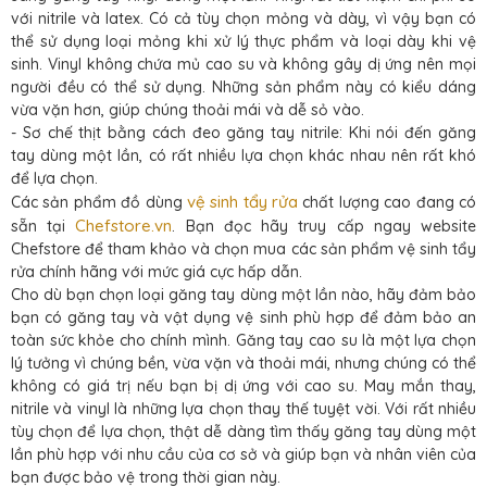
với nitrile và latex. Có cả tùy chọn mỏng và dày, vì vậy bạn có
thể sử dụng loại mỏng khi xử lý thực phẩm và loại dày khi vệ
sinh. Vinyl không chứa mủ cao su và không gây dị ứng nên mọi
người đều có thể sử dụng. Những sản phẩm này có kiểu dáng
vừa vặn hơn, giúp chúng thoải mái và dễ sỏ vào.
- Sơ chế thịt bằng cách đeo găng tay nitrile: Khi nói đến găng
tay dùng một lần, có rất nhiều lựa chọn khác nhau nên rất khó
để lựa chọn.
vệ sinh tẩy rửa
Các sản phẩm đồ dùng
chất lượng cao đang có
Chefstore.vn
sẵn tại
. Bạn đọc hãy truy cấp ngay website
Chefstore để tham khảo và chọn mua các sản phẩm vệ sinh tẩy
rửa chính hãng với mức giá cực hấp dẫn.
Cho dù bạn chọn loại găng tay dùng một lần nào, hãy đảm bảo
bạn có găng tay và vật dụng vệ sinh phù hợp để đảm bảo an
toàn sức khỏe cho chính mình. Găng tay cao su là một lựa chọn
lý tưởng vì chúng bền, vừa vặn và thoải mái, nhưng chúng có thể
không có giá trị nếu bạn bị dị ứng với cao su. May mắn thay,
nitrile và vinyl là những lựa chọn thay thế tuyệt vời. Với rất nhiều
tùy chọn để lựa chọn, thật dễ dàng tìm thấy găng tay dùng một
lần phù hợp với nhu cầu của cơ sở và giúp bạn và nhân viên của
bạn được bảo vệ trong thời gian này.