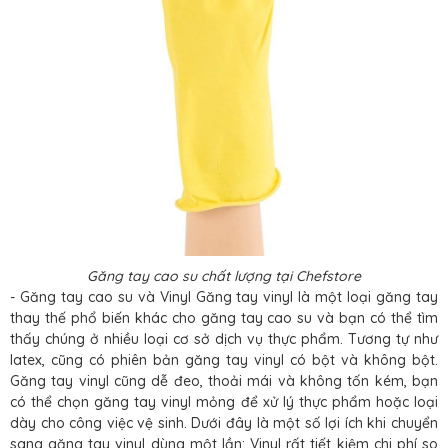
Găng tay cao su chất lượng tại Chefstore
- Găng tay cao su và Vinyl Găng tay vinyl là một loại găng tay
thay thế phổ biến khác cho găng tay cao su và bạn có thể tìm
thấy chúng ở nhiều loại cơ sở dịch vụ thực phẩm. Tương tự như
latex, cũng có phiên bản găng tay vinyl có bột và không bột.
Găng tay vinyl cũng dễ đeo, thoải mái và không tốn kém, bạn
có thể chọn găng tay vinyl mỏng để xử lý thực phẩm hoặc loại
dày cho công việc vệ sinh. Dưới đây là một số lợi ích khi chuyển
sang găng tay vinyl dùng một lần: Vinyl rất tiết kiệm chi phí so