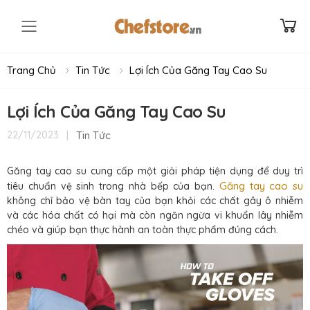
Toggle mobile menu
Trang Chủ
Tin Tức
Lợi Ích Của Găng Tay Cao Su
Lợi Ích Của Găng Tay Cao Su
|
Tin Tức
22/11/2023
Găng tay cao su cung cấp một giải pháp tiện dụng để duy trì
Găng tay cao su
tiêu chuẩn vệ sinh trong nhà bếp của bạn.
không chỉ bảo vệ bàn tay của bạn khỏi các chất gây ô nhiễm
và các hóa chất có hại mà còn ngăn ngừa vi khuẩn lây nhiễm
chéo và giúp bạn thực hành an toàn thực phẩm đúng cách.