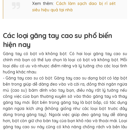
Cách làm sạch dao bị rỉ sét
Xem thêm:
siêu hiệu quả tại nhà
Các loại găng tay cao su phổ biến
hiện nay
Găng tay có bột và không bột: Có hai loại găng tay cao su
chính mà bạn có thể lựa chọn là loại có bột và không bột. Mỗi
loại đều có ưu và nhược điểm riêng và lý tưởng cho các loại tình
huống khác nhau.
- Găng tay cao su có bột: Găng tay cao su dạng bột có lớp bột
bên trong giúp dễ dàng đeo vào và cởi ra, đồng thời ngăn ngừa
mủ (cao su) bám dính vào tay bạn, điều này rất lý tưởng nếu
công việc của bạn thường xuyên sở vào tháo găng tay và thay
găng tay mới. Bột bên trong găng tay là bột bắp, có tác dụng
ngăn ngừa kích ứng (không giống như các loại bột trước đây
dùng trong găng tay). Ngoài việc giúp đeo găng tay dễ dàng
hơn, bột còn giữ cho bàn tay của bạn khô ráo và thoải mái. Loại
găng tay cao su này cũng có khả năng chống rách và bền lâu