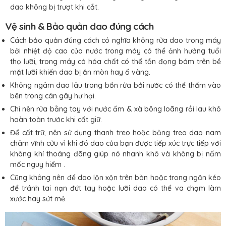
dao không bị trượt khi cắt.
Vệ sinh & Bảo quản dao đúng cách
Cách bảo quản đúng cách có nghĩa không rửa dao trong máy
bởi nhiệt độ cao của nước trong máy có thể ảnh hưởng tuổi
thọ lưỡi, trong máy có hóa chất có thể tồn đọng bám trên bề
mặt lưỡi khiến dao bị ăn mòn hay ố vàng.
Không ngâm dao lâu trong bồn rửa bởi nước có thể thấm vào
bên trong cán gây hư hại.
Chỉ nên rửa bằng tay với nước ấm & xà bông loãng rồi lau khô
hoàn toàn trước khi cất giữ.
Để cất trữ, nên sử dụng thanh treo hoặc bảng treo dao nam
châm vĩnh cửu vì khi đó dao của bạn được tiếp xúc trực tiếp với
không khí thoáng đãng giúp nó nhanh khô và không bị nấm
mốc nguy hiểm .
Cũng không nên để dao lộn xộn trên bàn hoặc trong ngăn kéo
để tránh tai nạn đứt tay hoặc lưỡi dao có thể va chạm làm
xước hay sứt mẻ.