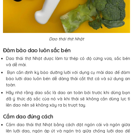
Dao thái thịt Nhật
Đảm bảo dao luôn sắc bén
Dao thái thịt Nhật được làm từ thép có độ cứng vừa, sắc bén
và dễ mài.
Bạn cần định kỳ bảo dưỡng lưỡi với dụng cụ mài dao để đảm
bảo lưỡi dao luôn bén dễ dàng thái cắt thịt cá và sử dụng an
toàn.
Hãy nhớ rằng dao sắc là dao an toàn bởi trước khi dùng bạn
đã ý thức độ sắc của nó và khi thái sẽ không cần dùng lực tì
lên dao nên sẽ không xảy ra bị trượt tay.
Cầm dao đúng cách
Cầm dao thái thịt Nhật bằng cách đặt ngón cái và ngón giữa
lên lưỡi dao, ngón áp út và ngón trỏ giữa chống lưỡi dao để