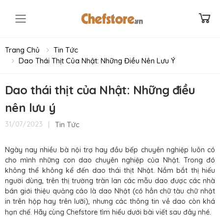
Toggle mobile menu
Trang Chủ
Tin Tức
Dao Thái Thịt Của Nhật: Những Điều Nên Lưu Ý
Dao thái thịt của Nhật: Những điều
nên lưu ý
|
Tin Tức
31/07/2023
Ngày nay nhiều bà nội trợ hay đầu bếp chuyên nghiệp luôn có
cho mình những con dao chuyên nghiệp của Nhật. Trong đó
không thể không kể đến dao thái thịt Nhật. Nắm bắt thị hiếu
người dùng, trên thị trường tràn lan các mẫu dao được các nhà
bán giới thiệu quảng cáo là dao Nhật (có hẳn chữ tàu chữ nhật
in trên hộp hay trên lưỡi), nhưng các thông tin về dao còn khá
hạn chế. Hãy cùng Chefstore
tìm hiểu dưới bài viết sau đây nhé.