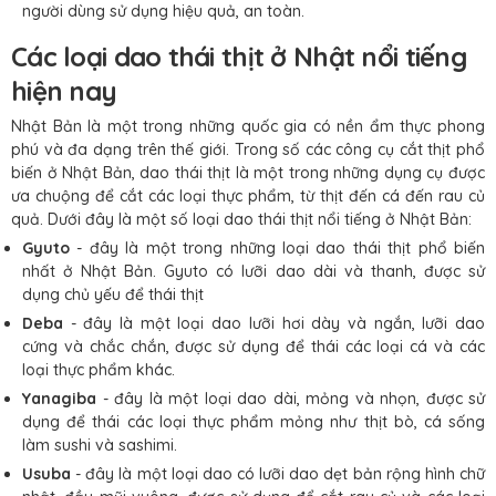
người dùng sử dụng hiệu quả, an toàn.
Các loại dao thái thịt ở Nhật nổi tiếng
hiện nay
Nhật Bản là một trong những quốc gia có nền ẩm thực phong
phú và đa dạng trên thế giới. Trong số các công cụ cắt thịt phổ
biến ở Nhật Bản, dao thái thịt là một trong những dụng cụ được
ưa chuộng để cắt các loại thực phẩm, từ thịt đến cá đến rau củ
quả. Dưới đây là một số loại dao thái thịt nổi tiếng ở Nhật Bản:
Gyuto
- đây là một trong những loại dao thái thịt phổ biến
nhất ở Nhật Bản. Gyuto có lưỡi dao dài và thanh, được sử
dụng chủ yếu để thái thịt
Deba
- đây là một loại dao lưỡi hơi dày và ngắn, lưỡi dao
cứng và chắc chắn, được sử dụng để thái các loại cá và các
loại thực phẩm khác.
Yanagiba
- đây là một loại dao dài, mỏng và nhọn, được sử
dụng để thái các loại thực phẩm mỏng như thịt bò, cá sống
làm sushi và sashimi.
Usuba
- đây là một loại dao có lưỡi dao dẹt bản rộng hình chữ