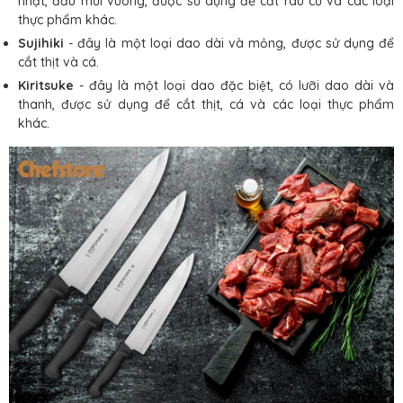
nhật, đầu mũi vuông, được sử dụng để cắt rau củ và các loại
thực phẩm khác.
Sujihiki
- đây là một loại dao dài và mỏng, được sử dụng để
cắt thịt và cá.
Kiritsuke
- đây là một loại dao đặc biệt, có lưỡi dao dài và
thanh, được sử dụng để cắt thịt, cá và các loại thực phẩm
khác.