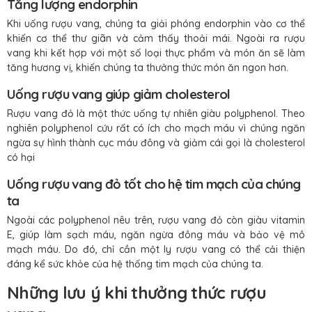
Tăng lượng endorphin
Khi uống rượu vang, chúng ta giải phóng endorphin vào cơ thể
khiến cơ thể thư giãn và cảm thấy thoải mái. Ngoài ra rượu
vang khi kết hợp với một số loại thực phẩm và món ăn sẽ làm
tăng hương vị, khiến chúng ta thưởng thức món ăn ngon hơn.
Uống rượu vang giúp giảm cholesterol
Rượu vang đỏ là một thức uống tự nhiên giàu polyphenol. Theo
nghiên polyphenol cứu rất có ích cho mạch máu vì chúng ngăn
ngừa sự hình thành cục máu đông và giảm cái gọi là cholesterol
có hại
Uống rượu vang đỏ tốt cho hệ tim mạch của chúng
ta
Ngoài các polyphenol nêu trên, rượu vang đỏ còn giàu vitamin
E, giúp làm sạch máu, ngăn ngừa đông máu và bảo vệ mô
mạch máu. Do đó, chỉ cần một ly rượu vang có thể cải thiện
đáng kể sức khỏe của hệ thống tim mạch của chúng ta.
Những lưu ý khi thưởng thức rượu