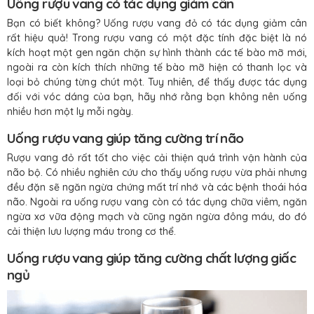
Uống rượu vang có tác dụng giảm cân
Bạn có biết không? Uống rượu vang đỏ có tác dụng giảm cân
rất hiệu quả! Trong rượu vang có một đặc tính đặc biệt là nó
kích hoạt một gen ngăn chặn sự hình thành các tế bào mỡ mới,
ngoài ra còn kích thích những tế bào mỡ hiện có thanh lọc và
loại bỏ chúng từng chút một. Tuy nhiên, để thấy được tác dụng
đối với vóc dáng của bạn, hãy nhớ rằng bạn không nên uống
nhiều hơn một ly mỗi ngày.
Uống rượu vang giúp tăng cường trí não
Rượu vang đỏ rất tốt cho việc cải thiện quá trình vận hành của
não bộ. Có nhiều nghiên cứu cho thấy uống rượu vừa phải nhưng
đều đặn sẽ ngăn ngừa chứng mất trí nhớ và các bệnh thoái hóa
não. Ngoài ra uống rượu vang còn có tác dụng chữa viêm, ngăn
ngừa xơ vữa động mạch và cũng ngăn ngừa đông máu, do đó
cải thiện lưu lượng máu trong cơ thể.
Uống rượu vang giúp tăng cường chất lượng giấc
ngủ