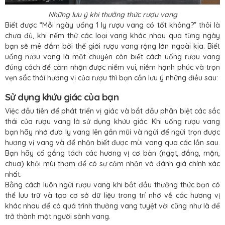
Những lưu ý khi thưởng thức rượu vang
Biết được “Mỗi ngày uống 1 ly rượu vang có tốt không?” thôi là
chưa đủ, khi nếm thử các loại vang khác nhau qua từng ngày
bạn sẽ mê đắm bởi thế giới rượu vang rộng lớn ngoài kia. Biết
uống rượu vang là một chuyện còn biết cách uống rượu vang
đúng cách để cảm nhận được niềm vui, niềm hạnh phúc và trọn
vẹn sắc thái hương vị của rượu thì bạn cần lưu ý những điều sau:
Sử dụng khứu giác của bạn
Việc đầu tiên để phát triển vị giác và bắt đầu phân biệt các sắc
thái của rượu vang là sử dụng khứu giác. Khi uống rượu vang
bạn hãy nhớ đưa ly vang lên gần mũi và ngửi để ngửi trọn được
hương vị vang và để nhận biết được mùi vang qua các lần sau.
Bạn hãy cố gắng tách các hương vị cơ bản (ngọt, đắng, mặn,
chua) khỏi mùi thơm để có sự cảm nhận và đánh giá chính xác
nhất.
Bằng cách luôn ngửi rượu vang khi bắt đầu thưởng thức bạn có
thể lưu trữ và tạo cơ sở dữ liệu trong trí nhớ về các hương vị
khác nhau để có quá trình thưởng vang tuyệt vời cũng như là để
trở thành một người sành vang.