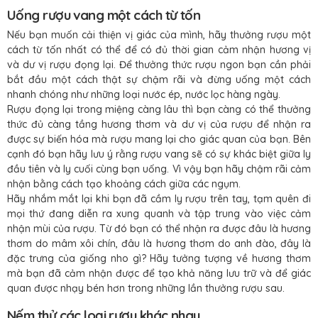
Uống rượu vang một cách từ tốn
Nếu bạn muốn cải thiện vị giác của mình, hãy thưởng rượu một
cách từ tốn nhất có thể để có đủ thời gian cảm nhận hương vị
và dư vị rượu đọng lại. Để thưởng thức rượu ngon bạn cần phải
bắt đầu một cách thật sự chậm rãi và đừng uống một cách
nhanh chóng như những loại nước ép, nước lọc hàng ngày.
Rượu đọng lại trong miệng càng lâu thì bạn càng có thể thưởng
thức đủ càng tầng hương thơm và dư vị của rượu để nhận ra
được sự biến hóa mà rượu mang lại cho giác quan của bạn. Bên
cạnh đó bạn hãy lưu ý rằng rượu vang sẽ có sự khác biệt giữa ly
đầu tiên và ly cuối cùng bạn uống. Vì vậy bạn hãy chậm rãi cảm
nhận bằng cách tạo khoảng cách giữa các ngụm.
Hãy nhắm mắt lại khi bạn đã cầm ly rượu trên tay, tạm quên đi
mọi thứ đang diễn ra xung quanh và tập trung vào việc cảm
nhận mùi của rượu. Từ đó bạn có thể nhận ra được đâu là hương
thơm do mâm xôi chín, đâu là hương thơm do anh đào, đây là
đặc trưng của giống nho gì? Hãy tưởng tượng về hương thơm
mà bạn đã cảm nhận được để tạo khả năng lưu trữ và để giác
quan được nhạy bén hơn trong những lần thưởng rượu sau.
Nếm thử các loại rượu khác nhau