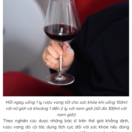
Mỗi ngày uống 1 ly rượu vang tốt cho sức khỏe khi uống 150ml
với nữ giới và khoảng 1 đến 2 ly với nam giới (tối đa 300ml với
nam giới)
Theo nghiên cứu được những bác sĩ trên thế giới khẳng định,
rượu vang đỏ có tác dụng tích cực đối với sức khỏe nếu dùng