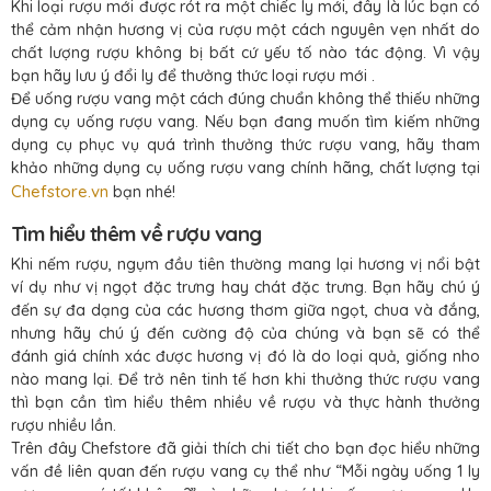
Khi loại rượu mới được rót ra một chiếc ly mới, đây là lúc bạn có
thể cảm nhận hương vị của rượu một cách nguyên vẹn nhất do
chất lượng rượu không bị bất cứ yếu tố nào tác động. Vì vậy
bạn hãy lưu ý đổi ly để thưởng thức loại rượu mới .
Để uống rượu vang một cách đúng chuẩn không thể thiếu những
dụng cụ uống rượu vang. Nếu bạn đang muốn tìm kiếm những
dụng cụ phục vụ quá trình thưởng thức rượu vang, hãy tham
khảo những dụng cụ uống rượu vang chính hãng, chất lượng tại
Chefstore.vn
bạn nhé!
Tìm hiểu thêm về rượu vang
Khi nếm rượu, ngụm đầu tiên thường mang lại hương vị nổi bật
ví dụ như vị ngọt đặc trưng hay chát đặc trưng. Bạn hãy chú ý
đến sự đa dạng của các hương thơm giữa ngọt, chua và đắng,
nhưng hãy chú ý đến cường độ của chúng và bạn sẽ có thể
đánh giá chính xác được hương vị đó là do loại quả, giống nho
nào mang lại. Để trở nên tinh tế hơn khi thưởng thức rượu vang
thì bạn cần tìm hiểu thêm nhiều về rượu và thực hành thưởng
rượu nhiều lần.
Trên đây Chefstore đã giải thích chi tiết cho bạn đọc hiểu những
vấn đề liên quan đến rượu vang cụ thể như “Mỗi ngày uống 1 ly