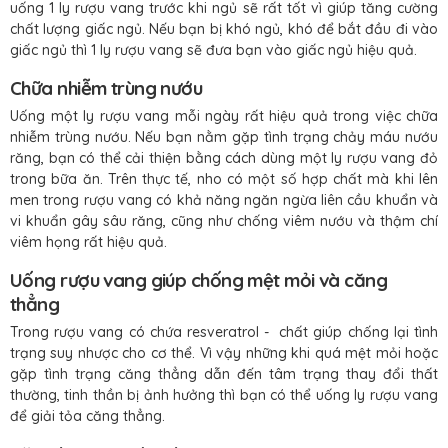
uống 1 ly rượu vang trước khi ngủ sẽ rất tốt vì giúp tăng cường
chất lượng giấc ngủ. Nếu bạn bị khó ngủ, khó để bắt đầu đi vào
giấc ngủ thì 1 ly rượu vang sẽ đưa bạn vào giấc ngủ hiệu quả.
Chữa nhiễm trùng nướu
Uống một ly rượu vang mỗi ngày rất hiệu quả trong việc chữa
nhiễm trùng nướu. Nếu bạn nằm gặp tình trạng chảy máu nướu
răng, bạn có thể cải thiện bằng cách dùng một ly rượu vang đỏ
trong bữa ăn. Trên thực tế, nho có một số hợp chất mà khi lên
men trong rượu vang có khả năng ngăn ngừa liên cầu khuẩn và
vi khuẩn gây sâu răng, cũng như chống viêm nướu và thậm chí
viêm họng rất hiệu quả.
Uống rượu vang giúp chống mệt mỏi và căng
thẳng
Trong rượu vang có chứa resveratrol - chất giúp chống lại tình
trạng suy nhược cho cơ thể. Vì vậy những khi quá mệt mỏi hoặc
gặp tình trạng căng thẳng dẫn đến tâm trạng thay đổi thất
thường, tinh thần bị ảnh hưởng thì bạn có thể uống ly rượu vang
để giải tỏa căng thẳng.