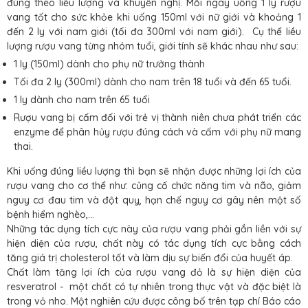
đúng theo liều lượng và khuyến nghị. Mỗi ngày uống 1 ly rượu
vang tốt cho sức khỏe khi uống 150ml với nữ giới và khoảng 1
đến 2 ly với nam giới (tối đa 300ml với nam giới). Cụ thể liều
lượng rượu vang từng nhóm tuổi, giới tính sẽ khác nhau như sau:
1 ly (150ml) dành cho phụ nữ trưởng thành
Tối đa 2 ly (300ml) dành cho nam trên 18 tuổi và đến 65 tuổi.
1 ly dành cho nam trên 65 tuổi
Rượu vang bị cấm đối với trẻ vị thành niên chưa phát triển các
enzyme để phân hủy rượu đúng cách và cấm với phụ nữ mang
thai.
Khi uống đúng liều lượng thì bạn sẽ nhận được những lợi ích của
rượu vang cho cơ thể như: củng cố chức năng tim và não, giảm
nguy cơ đau tim và đột quỵ, hạn chế nguy cơ gây nên một số
bệnh hiểm nghèo,...
Những tác dụng tích cực này của rượu vang phải gắn liền với sự
hiện diện của rượu, chất này có tác dụng tích cực bằng cách
tăng giá trị cholesterol tốt và làm dịu sự biến đổi của huyết áp.
Chất làm tăng lợi ích của rượu vang đỏ là sự hiện diện của
resveratrol - một chất có tự nhiên trong thực vật và đặc biệt là
trong vỏ nho. Một nghiên cứu được công bố trên tạp chí Báo cáo