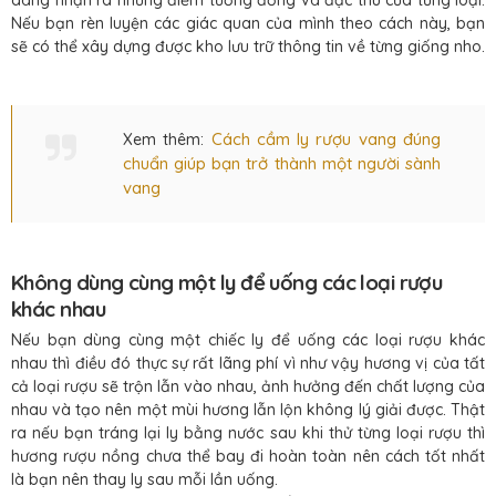
Nếu bạn rèn luyện các giác quan của mình theo cách này, bạn
sẽ có thể xây dựng được kho lưu trữ thông tin về từng giống nho.
Cách cầm ly rượu vang đúng
Xem thêm:
chuẩn giúp bạn trở thành một người sành
vang
Không dùng cùng một ly để uống các loại rượu
khác nhau
Nếu bạn dùng cùng một chiếc ly để uống các loại rượu khác
nhau thì điều đó thực sự rất lãng phí vì như vậy hương vị của tất
cả loại rượu sẽ trộn lẫn vào nhau, ảnh hưởng đến chất lượng của
nhau và tạo nên một mùi hương lẫn lộn không lý giải được. Thật
ra nếu bạn tráng lại ly bằng nước sau khi thử từng loại rượu thì
hương rượu nồng chưa thể bay đi hoàn toàn nên cách tốt nhất
là bạn nên thay ly sau mỗi lần uống.