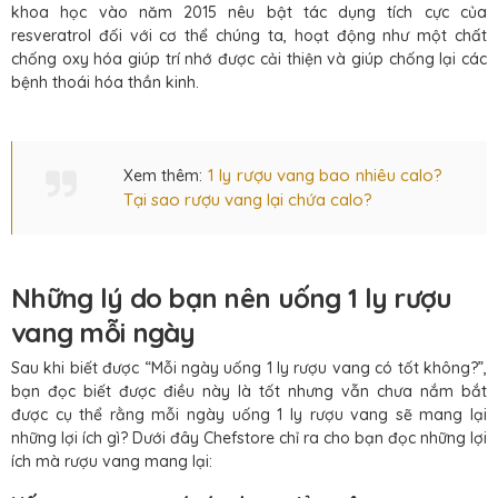
khoa học vào năm 2015 nêu bật tác dụng tích cực của
resveratrol đối với cơ thể chúng ta, hoạt động như một chất
chống oxy hóa giúp trí nhớ được cải thiện và giúp chống lại các
bệnh thoái hóa thần kinh.
1 ly rượu vang bao nhiêu calo?
Xem thêm:
Tại sao rượu vang lại chứa calo?
Những lý do bạn nên uống 1 ly rượu
vang mỗi ngày
Sau khi biết được “Mỗi ngày uống 1 ly rượu vang có tốt không?”,
bạn đọc biết được điều này là tốt nhưng vẫn chưa nắm bắt
được cụ thể rằng mỗi ngày uống 1 ly rượu vang sẽ mang lại
những lợi ích gì? Dưới đây Chefstore chỉ ra cho bạn đọc những lợi
ích mà rượu vang mang lại: