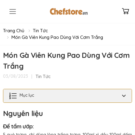
Toggle mobile menu
Trang Chủ
Tin Tức
Món Gà Viên Kung Pao Dùng Với Cơm Trắng
Món Gà Viên Kung Pao Dùng Với Cơm
Trắng
|
Tin Tức
03/08/2023
Mục lục
Nguyên liệu
Để tẩm ướp:
5 quả trứng, chỉ dùng lòng trắng trứng. 100ml xì dầu 100ml dấm