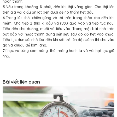
hoàn thành.
5.
Nấu trong khoảng ¾ phút, đến khi thịt vàng giòn. Cho thịt lên
trên giá với giấy ăn lót bên dưới để nó thấm hết dầu.
6.
Trong lúc chờ, chiên gừng và tỏi trên trong chảo cho đến khi
mềm. Cho tiếp 2 thìa xì dầu và rượu gạo vào và tiếp tục nấu.
Tiếp đến cho đường, muối và tiêu vào. Trong một bát nhỏ trộn
bột bắp với nước thành dạng sền sệt, sau đó đổ hết vào chảo.
Tiếp tục đun sôi nhỏ lửa đến khi sốt trở lên đặc sánh thì cho vào
gà và khuấy để làm láng.
7.
Phục vụ cùng cơm nóng, thái mỏng hành lá và vài hạt lạc giã
nhỏ.
Bài viết liên quan