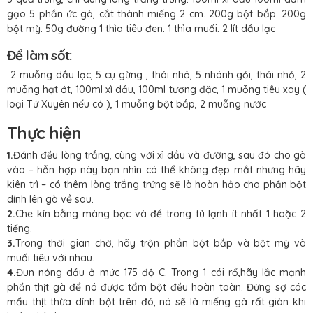
gạo 5 phần ức gà, cắt thành miếng 2 cm. 200g bột bắp. 200g
bột mỳ. 50g đường 1 thìa tiêu đen. 1 thìa muối. 2 lít dầu lạc
Để làm sốt:
2 muỗng dầu lạc, 5 cụ gừng , thái nhỏ, 5 nhánh gỏi, thái nhỏ, 2
muỗng hạt ớt, 100ml xì dầu, 100ml tương đặc, 1 muỗng tiêu xay (
loại Tứ Xuyên nếu có ), 1 muỗng bột bắp, 2 muỗng nước
Thực hiện
1.
Đánh đều lòng trắng, cùng với xì dầu và đường, sau đó cho gà
vào – hỗn hợp này bạn nhìn có thể không đẹp mắt nhưng hãy
kiên trì – có thêm lòng trắng trứng sẽ là hoàn hảo cho phần bột
dính lên gà về sau.
2.
Che kín bằng màng bọc và để trong tủ lạnh ít nhất 1 hoặc 2
tiếng.
3.
Trong thời gian chờ, hãy trộn phần bột bắp và bột mỳ và
muối tiêu với nhau.
4.
Đun nóng dầu ở mức 175 độ C. Trong 1 cái rổ,hãy lắc mạnh
phần thịt gà để nó được tẩm bột đều hoàn toàn. Đừng sợ các
mẩu thịt thừa dính bột trên đó, nó sẽ là miếng gà rất giòn khi