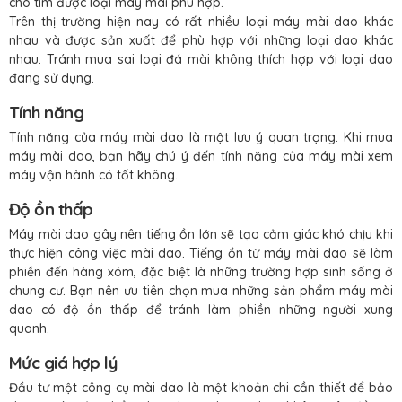
cho tìm được loại máy mài phù hợp.
Trên thị trường hiện nay có rất nhiều loại máy mài dao khác
nhau và được sản xuất để phù hợp với những loại dao khác
nhau. Tránh mua sai loại đá mài không thích hợp với loại dao
đang sử dụng.
Tính năng
Tính năng của máy mài dao là một lưu ý quan trọng. Khi mua
máy mài dao, bạn hãy chú ý đến tính năng của máy mài xem
máy vận hành có tốt không.
Độ ồn thấp
Máy mài dao gây nên tiếng ồn lớn sẽ tạo cảm giác khó chịu khi
thực hiện công việc mài dao. Tiếng ồn từ máy mài dao sẽ làm
phiền đến hàng xóm, đặc biệt là những trường hợp sinh sống ở
chung cư. Bạn nên ưu tiên chọn mua những sản phẩm máy mài
dao có độ ồn thấp để tránh làm phiền những người xung
quanh.
Mức giá hợp lý
Đầu tư một công cụ mài dao là một khoản chi cần thiết để bảo