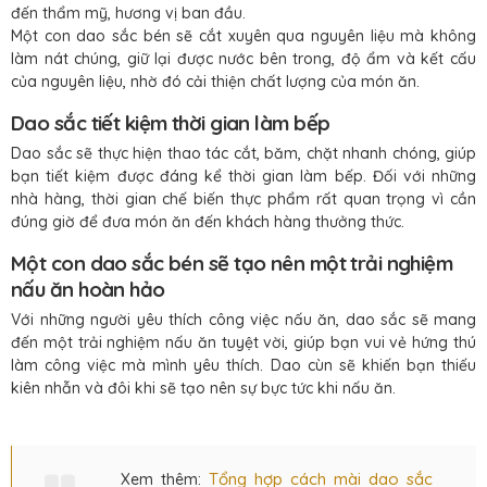
đến thẩm mỹ, hương vị ban đầu.
Một con dao sắc bén sẽ cắt xuyên qua nguyên liệu mà không
làm nát chúng, giữ lại được nước bên trong, độ ẩm và kết cấu
của nguyên liệu, nhờ đó cải thiện chất lượng của món ăn.
Dao sắc tiết kiệm thời gian làm bếp
Dao sắc sẽ thực hiện thao tác cắt, băm, chặt nhanh chóng, giúp
bạn tiết kiệm được đáng kể thời gian làm bếp. Đối với những
nhà hàng, thời gian chế biến thực phẩm rất quan trọng vì cần
đúng giờ để đưa món ăn đến khách hàng thưởng thức.
Một con dao sắc bén sẽ tạo nên một trải nghiệm
nấu ăn hoàn hảo
Với những người yêu thích công việc nấu ăn, dao sắc sẽ mang
đến một trải nghiệm nấu ăn tuyệt vời, giúp bạn vui vẻ hứng thú
làm công việc mà mình yêu thích. Dao cùn sẽ khiến bạn thiếu
kiên nhẫn và đôi khi sẽ tạo nên sự bực tức khi nấu ăn.
Tổng hợp cách mài dao sắc
Xem thêm: