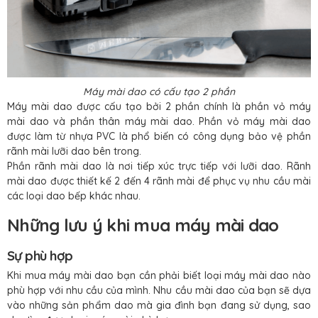
Máy mài dao có cấu tạo 2 phần
Máy mài dao được cấu tạo bởi 2 phần chính là phần vỏ máy
mài dao và phần thân máy mài dao. Phần vỏ máy mài dao
được làm từ nhựa PVC là phổ biến có công dụng bảo vệ phần
rãnh mài lưỡi dao bên trong.
Phần rãnh mài dao là nơi tiếp xúc trực tiếp với lưỡi dao. Rãnh
mài dao được thiết kế 2 đến 4 rãnh mài để phục vụ nhu cầu mài
các loại dao bếp khác nhau.
Những lưu ý khi mua máy mài dao
Sự phù hợp
Khi mua máy mài dao bạn cần phải biết loại máy mài dao nào
phù hợp với nhu cầu của mình. Nhu cầu mài dao của bạn sẽ dựa
vào những sản phẩm dao mà gia đình bạn đang sử dụng, sao