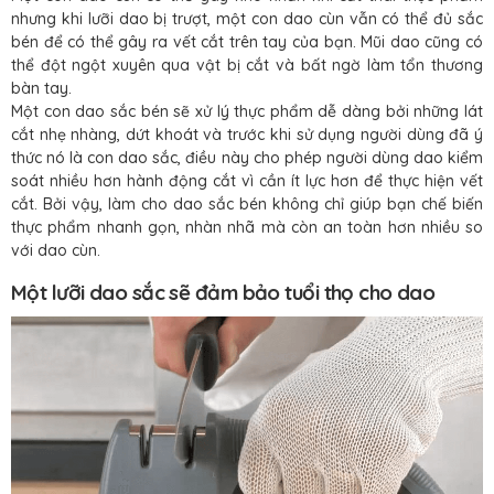
nhưng khi lưỡi dao bị trượt, một con dao cùn vẫn có thể đủ sắc
bén để có thể gây ra vết cắt trên tay của bạn. Mũi dao cũng có
thể đột ngột xuyên qua vật bị cắt và bất ngờ làm tổn thương
bàn tay.
Một con dao sắc bén sẽ xử lý thực phẩm dễ dàng bởi những lát
cắt nhẹ nhàng, dứt khoát và trước khi sử dụng người dùng đã ý
thức nó là con dao sắc, điều này cho phép người dùng dao kiểm
soát nhiều hơn hành động cắt vì cần ít lực hơn để thực hiện vết
cắt. Bởi vậy, làm cho dao sắc bén không chỉ giúp bạn chế biến
thực phẩm nhanh gọn, nhàn nhã mà còn an toàn hơn nhiều so
với dao cùn.
Một lưỡi dao sắc sẽ đảm bảo tuổi thọ cho dao