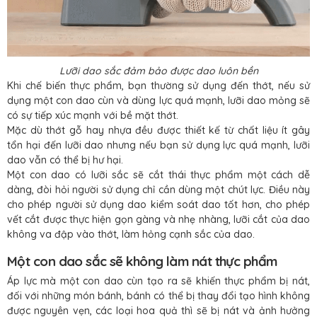
Lưỡi dao sắc đảm bảo được dao luôn bền
Khi chế biến thực phẩm, bạn thường sử dụng đến thớt, nếu sử
dụng một con dao cùn và dùng lực quá mạnh, lưỡi dao mỏng sẽ
có sự tiếp xúc mạnh với bề mặt thớt.
Mặc dù thớt gỗ hay nhựa đều được thiết kế từ chất liệu ít gây
tổn hại đến lưỡi dao nhưng nếu bạn sử dụng lực quá mạnh, lưỡi
dao vẫn có thể bị hư hại.
Một con dao có lưỡi sắc sẽ cắt thái thực phẩm một cách dễ
dàng, đòi hỏi người sử dụng chỉ cần dùng một chút lực. Điều này
cho phép người sử dụng dao kiểm soát dao tốt hơn, cho phép
vết cắt được thực hiện gọn gàng và nhẹ nhàng, lưỡi cắt của dao
không va đập vào thớt, làm hỏng cạnh sắc của dao.
Một con dao sắc sẽ không làm nát thực phẩm
Áp lực mà một con dao cùn tạo ra sẽ khiến thực phẩm bị nát,
đối với những món bánh, bánh có thể bị thay đổi tạo hình không
được nguyên vẹn, các loại hoa quả thì sẽ bị nát và ảnh hưởng