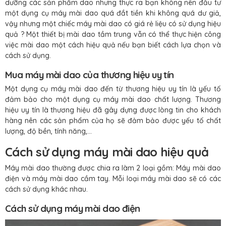
dưỡng các sản phẩm dao nhưng thực ra bạn không nên đầu tư
một dụng cụ máy mài dao quá đắt tiền khi không quá dư giả,
vậy nhưng một chiếc máy mài dao có giá rẻ liệu có sử dụng hiệu
quả ? Một thiết bị mài dao tầm trung vẫn có thể thực hiện công
việc mài dao một cách hiệu quả nếu bạn biết cách lựa chọn và
cách sử dụng.
Mua máy mài dao của thương hiệu uy tín
Một dụng cụ máy mài dao đến từ thương hiệu uy tín là yếu tố
đảm bảo cho một dụng cụ máy mài dao chất lượng. Thương
hiệu uy tín là thương hiệu đã gây dựng được lòng tin cho khách
hàng nên các sản phẩm của họ sẽ đảm bảo được yếu tố chất
lượng, độ bền, tính năng,...
Cách sử dụng máy mài dao hiệu quả
Máy mài dao thường được chia ra làm 2 loại gồm: Máy mài dao
điện và máy mài dao cầm tay. Mỗi loại máy mài dao sẽ có các
cách sử dụng khác nhau.
Cách sử dụng máy mài dao điện