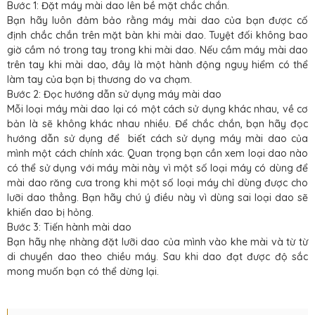
Bước 1: Đặt máy mài dao lên bề mặt chắc chắn.
Bạn hãy luôn đảm bảo rằng máy mài dao của bạn được cố
định chắc chắn trên mặt bàn khi mài dao. Tuyệt đối không bao
giờ cầm nó trong tay trong khi mài dao. Nếu cầm máy mài dao
trên tay khi mài dao, đây là một hành động nguy hiểm có thể
làm tay của bạn bị thương do va chạm.
Bước 2: Đọc hướng dẫn sử dụng máy mài dao
Mỗi loại máy mài dao lại có một cách sử dụng khác nhau, về cơ
bản là sẽ không khác nhau nhiều. Để chắc chắn, bạn hãy đọc
hướng dẫn sử dụng để biết cách sử dụng máy mài dao của
mình một cách chính xác. Quan trọng bạn cần xem loại dao nào
có thể sử dụng với máy mài này vì một số loại máy có dùng để
mài dao răng cưa trong khi một số loại máy chỉ dùng được cho
lưỡi dao thẳng. Bạn hãy chú ý điều này vì dùng sai loại dao sẽ
khiến dao bị hỏng.
Bước 3: Tiến hành mài dao
Bạn hãy nhẹ nhàng đặt lưỡi dao của mình vào khe mài và từ từ
di chuyển dao theo chiều máy. Sau khi dao đạt được độ sắc
mong muốn bạn có thể dừng lại.