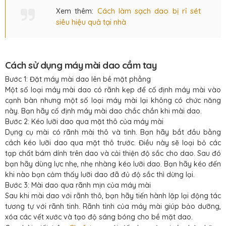
Cách làm sạch dao bị rỉ sét
Xem thêm:
siêu hiệu quả tại nhà
Cách sử dụng máy mài dao cầm tay
Bước 1: Đặt máy mài dao lên bề mặt phẳng
Một số loại máy mài dao có rãnh kẹp để cố định máy mài vào
cạnh bàn nhưng một số loại máy mài lại không có chức năng
này. Bạn hãy cố định máy mài dao chắc chắn khi mài dao.
Bước 2: Kéo lưỡi dao qua mặt thô của máy mài
Dụng cụ mài có rãnh mài thô và tinh. Bạn hãy bắt đầu bằng
cách kéo lưỡi dao qua mặt thô trước. Điều này sẽ loại bỏ các
tạp chất bám dính trên dao và cải thiện độ sắc cho dao. Sau đó
bạn hãy dùng lực nhẹ, nhẹ nhàng kéo lưỡi dao. Bạn hãy kéo đến
khi nào bạn cảm thấy lưỡi dao đã đủ độ sắc thì dừng lại.
Bước 3: Mài dao qua rãnh mịn của máy mài
Sau khi mài dao với rãnh thô, bạn hãy tiến hành lặp lại động tác
tương tự với rãnh tinh. Rãnh tinh của máy mài giúp bảo dưỡng,
xóa các vết xước và tạo độ sáng bóng cho bề mặt dao.