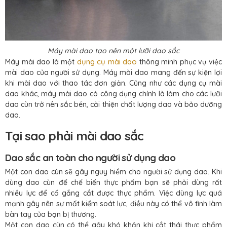
Máy mài dao tạo nên một lưỡi dao sắc
dụng cụ mài dao
Máy mài dao là một
thông minh phục vụ việc
mài dao của người sử dụng. Máy mài dao mang đến sự kiện lợi
khi mài dao với thao tác đơn giản. Cũng như các dụng cụ mài
dao khác, máy mài dao có công dụng chính là làm cho các lưỡi
dao cùn trở nên sắc bén, cải thiện chất lượng dao và bảo dưỡng
dao.
Tại sao phải mài dao sắc
Dao sắc an toàn cho người sử dụng dao
Một con dao cùn sẽ gây nguy hiểm cho người sử dụng dao. Khi
dùng dao cùn để chế biến thực phẩm bạn sẽ phải dùng rất
nhiều lực để cố gắng cắt được thực phẩm. Việc dùng lực quá
mạnh gây nên sự mất kiểm soát lực, điều này có thể vô tình làm
bàn tay của bạn bị thương.
Một con dao cùn có thể gây khó khăn khi cắt thái thực phẩm