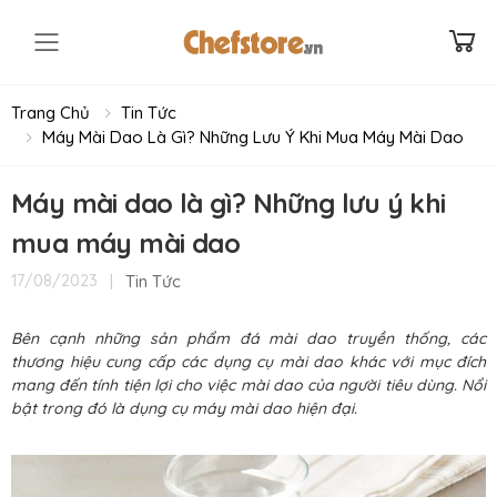
Toggle mobile menu
Trang Chủ
Tin Tức
Máy Mài Dao Là Gì? Những Lưu Ý Khi Mua Máy Mài Dao
Máy mài dao là gì? Những lưu ý khi
mua máy mài dao
|
Tin Tức
17/08/2023
Bên cạnh những sản phẩm đá mài dao truyền thống, các
thương hiệu cung cấp các dụng cụ mài dao khác với mục đích
mang đến tính tiện lợi cho việc mài dao của người tiêu dùng. Nổi
bật trong đó là dụng cụ máy mài dao hiện đại.