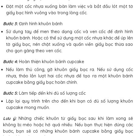
Đặt một cốc nhựa xuống bàn làm việc và bắt đầu lót một tờ
giấy bạc hình vuông vào trong lòng cốc.
Bước 3:
Định hình khuôn bánh
Sử dụng tay để men theo dạng cốc và ven cốc để định hình
khuôn bánh. Hoặc có thể sử dụng một cốc nhựa khác để úp lên
tờ giấy bạc, nén chặt xuống và quấn viền giấy bạc thừa sao
cho gọn gàng theo ven cốc.
Bước 4:
Hoàn thiện khuôn bánh cupcake
Nếu làm thủ công, gỡ khuôn giấy bạc ra. Nếu sử dụng cốc
nhựa, tháo lần lượt hai cốc nhựa để tạo ra một khuôn bánh
cupcake bằng giấy bạc hoàn chỉnh.
Bước 5:
Làm tiếp đến khi đủ số lượng cốc
Lặp lại quy trình trên cho đến khi bạn có đủ số lượng khuôn
cupcake mong muốn.
Lưu ý:
Những chiếc khuôn từ giấy bạc sau khi làm xong sẽ
không bị méo hoặc hở quá nhiều. Nếu bạn thực hiện đúng các
bước, bạn sẽ có những khuôn bánh cupcake bằng giấy bạc