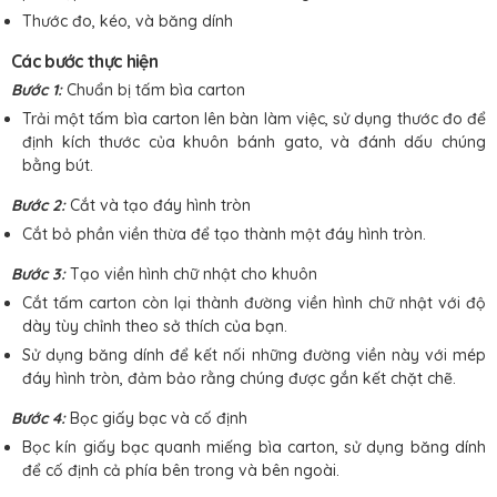
Thước đo, kéo, và băng dính
Các bước thực hiện
Bước 1:
Chuẩn bị tấm bìa carton
Trải một tấm bìa carton lên bàn làm việc, sử dụng thước đo để
định kích thước của khuôn bánh gato, và đánh dấu chúng
bằng bút.
Bước 2:
Cắt và tạo đáy hình tròn
Cắt bỏ phần viền thừa để tạo thành một đáy hình tròn.
Bước 3:
Tạo viền hình chữ nhật cho khuôn
Cắt tấm carton còn lại thành đường viền hình chữ nhật với độ
dày tùy chỉnh theo sở thích của bạn.
Sử dụng băng dính để kết nối những đường viền này với mép
đáy hình tròn, đảm bảo rằng chúng được gắn kết chặt chẽ.
Bước 4:
Bọc giấy bạc và cố định
Bọc kín giấy bạc quanh miếng bìa carton, sử dụng băng dính
để cố định cả phía bên trong và bên ngoài.