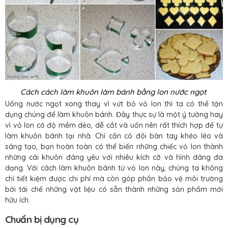
Cách cách làm khuôn làm bánh bằng lon nước ngọt
Uống nước ngọt xong thay vì vứt bỏ vỏ lon thì ta có thể tận
dụng chúng để làm khuôn bánh. Đây thực sự là một ý tưởng hay
vì vỏ lon có độ mềm dẻo, dễ cắt và uốn nên rất thích hợp để tự
làm khuôn bánh tại nhà. Chỉ cần có đôi bàn tay khéo léo và
sáng tạo, bạn hoàn toàn có thể biến những chiếc vỏ lon thành
những cái khuôn đáng yêu với nhiều kích cỡ và hình dáng đa
dạng. Với cách làm khuôn bánh từ vỏ lon này, chúng ta không
chỉ tiết kiệm được chi phí mà còn góp phần bảo vệ môi trường
bởi tái chế những vật liệu có sẵn thành những sản phẩm mới
hữu ích.
Chuẩn bị dụng cụ