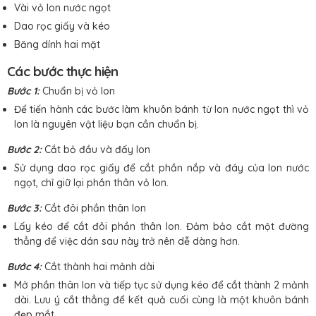
Vài vỏ lon nước ngọt
Dao rọc giấy và kéo
Băng dính hai mặt
Các bước thực hiện
Bước 1:
Chuẩn bị vỏ lon
Để tiến hành các bước làm khuôn bánh từ lon nước ngọt thì vỏ
lon là nguyên vật liệu bạn cần chuẩn bị.
Bước 2:
Cắt bỏ đầu và đấy lon
Sử dụng dao rọc giấy để cắt phần nắp và đáy của lon nước
ngọt, chỉ giữ lại phần thân vỏ lon.
Bước 3:
Cắt đôi phần thân lon
Lấy kéo để cắt đôi phần thân lon. Đảm bảo cắt một đường
thẳng để việc dán sau này trở nên dễ dàng hơn.
Bước 4:
Cắt thành hai mảnh dài
Mở phần thân lon và tiếp tục sử dụng kéo để cắt thành 2 mảnh
dài. Lưu ý cắt thẳng để kết quả cuối cùng là một khuôn bánh
đẹp mắt.