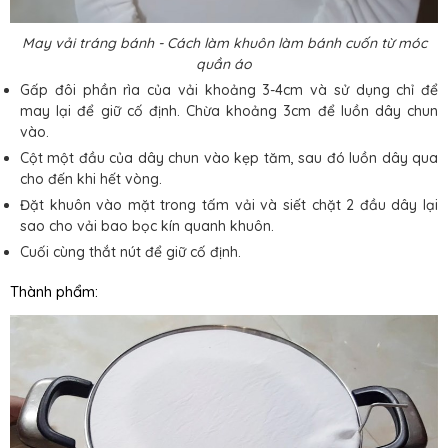
May vải tráng bánh - Cách làm khuôn làm bánh cuốn từ móc
quần áo
Gấp đôi phần rìa của vải khoảng 3-4cm và sử dụng chỉ để
may lại để giữ cố định. Chừa khoảng 3cm để luồn dây chun
vào.
Cột một đầu của dây chun vào kẹp tăm, sau đó luồn dây qua
cho đến khi hết vòng.
Đặt khuôn vào mặt trong tấm vải và siết chặt 2 đầu dây lại
sao cho vải bao bọc kín quanh khuôn.
Cuối cùng thắt nút để giữ cố định.
Thành phẩm: