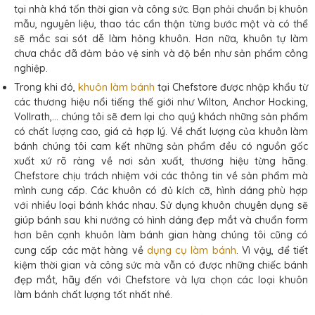
tại nhà khá tốn thời gian và công sức. Bạn phải chuẩn bị khuôn
mẫu, nguyên liệu, thao tác cẩn thận từng bước một và có thể
sẽ mắc sai sót dễ làm hỏng khuôn. Hơn nữa, khuôn tự làm
chưa chắc đã đảm bảo vệ sinh và độ bền như sản phẩm công
nghiệp.
khuôn làm bánh
Trong khi đó,
tại Chefstore được nhập khẩu từ
các thương hiệu nổi tiếng thế giới như Wilton, Anchor Hocking,
Vollrath,... chúng tôi sẽ đem lại cho quý khách những sản phẩm
có chất lượng cao, giá cả hợp lý. Về chất lượng của khuôn làm
bánh chúng tôi cam kết những sản phẩm đều có nguồn gốc
xuất xứ rõ ràng về nơi sản xuất, thương hiệu từng hãng.
Chefstore chịu trách nhiệm với các thông tin về sản phẩm mà
mình cung cấp. Các khuôn có đủ kích cỡ, hình dáng phù hợp
với nhiều loại bánh khác nhau. Sử dụng khuôn chuyên dụng sẽ
giúp bánh sau khi nướng có hình dáng đẹp mắt và chuẩn form
hơn bên cạnh khuôn làm bánh gian hàng chúng tôi cũng có
dụng cụ làm bánh
cung cấp các mặt hàng về
. Vì vậy, để tiết
kiệm thời gian và công sức mà vẫn có được những chiếc bánh
đẹp mắt, hãy đến với Chefstore và lựa chọn các loại khuôn
làm bánh chất lượng tốt nhất nhé.