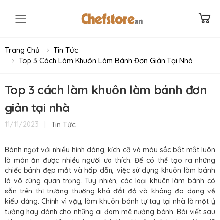
Toggle mobile menu
Trang Chủ
Tin Tức
Top 3 Cách Làm Khuôn Làm Bánh Đơn Giản Tại Nhà
Top 3 cách làm khuôn làm bánh đơn
giản tại nhà
|
Tin Tức
11/11/2023
Bánh ngọt với nhiều hình dáng, kích cỡ và màu sắc bắt mắt luôn
là món ăn được nhiều người ưa thích. Để có thể tạo ra những
chiếc bánh đẹp mắt và hấp dẫn, việc sử dụng khuôn làm bánh
là vô cùng quan trọng. Tuy nhiên, các loại khuôn làm bánh có
sẵn trên thị trường thường khá đắt đỏ và không đa dạng về
kiểu dáng. Chính vì vậy, làm khuôn bánh tự tay tại nhà là một ý
tưởng hay dành cho những ai đam mê nướng bánh. Bài viết sau