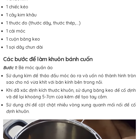
1 chiếc kéo
1 cây kim khâu
1 thước đo (thước dây, thước thép,...)
1 cái móc
1 cuộn băng keo
1 sợi dây chun dài
Các bước để làm khuôn bánh cuốn
Bước 1:
Bẻ móc quần áo
Sử dụng kìm để tháo đầu móc áo ra và uốn nó thành hình tròn
sao cho nó vừa khít với bán kính bên trong nồi.
Khi đã xác định kích thước khuôn, sử dụng băng keo để cố định
và để lại khoảng 5-7cm của kẽm để tạo tay cầm.
Sử dụng chỉ để cột chặt nhiều vòng xung quanh mối nối để cố
định khuôn.