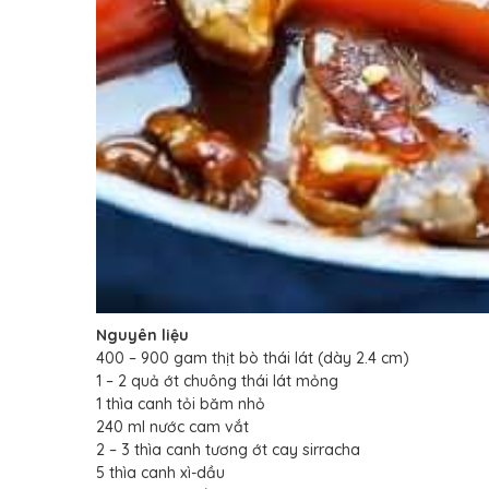
Nguyên liệu
400 – 900 gam thịt bò thái lát (dày 2.4 cm)
1 – 2 quả ớt chuông thái lát mỏng
1 thìa canh tỏi băm nhỏ
240 ml nước cam vắt
2 – 3 thìa canh tương ớt cay sirracha
5 thìa canh xì-dầu