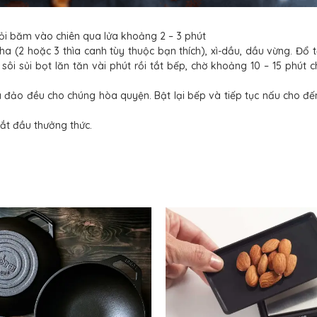
 tỏi băm vào chiên qua lửa khoảng 2 – 3 phút
ha (2 hoặc 3 thìa canh tùy thuộc bạn thích), xì-dầu, dầu vừng. Đổ 
i sủi bọt lăn tăn vài phút rồi tắt bếp, chờ khoảng 10 – 15 phút c
 đảo đều cho chúng hòa quyện. Bật lại bếp và tiếp tục nấu cho đế
 bắt đầu thưởng thức.