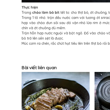
Thực hiện
Trong
chảo làm bò bít
tết to: cho thịt bò, ớt chuông,
Trong 1 tô nhỏ: trộn đều nước cam với tương ớt srirac
hợp vào chảo đun sôi sau đó vặn nhỏ lửa rim ở mức sô
chín và ớt chuông đủ mềm.
Trộn hỗn hợp nước nguội và bột ngô. Đổ vào chảo và
bò trở lên sền sệt là được.
Múc cơm ra chén, rắc chút hạt tiêu lên trên thịt bò rồi
Bài viết liên quan