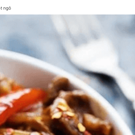
ột ngô