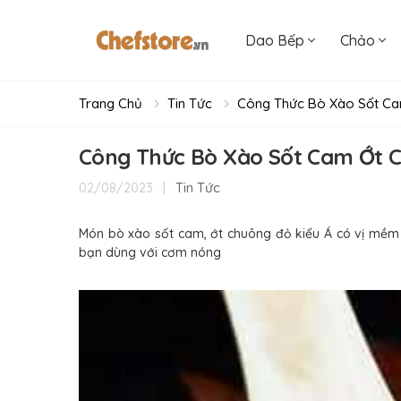
Dao Bếp
Chảo
Trang Chủ
Tin Tức
Công Thức Bò Xào Sốt Ca
Công Thức Bò Xào Sốt Cam Ớt 
|
Tin Tức
02/08/2023
Món bò xào sốt cam, ớt chuông đỏ kiểu Á có vị mềm c
bạn dùng với cơm nóng