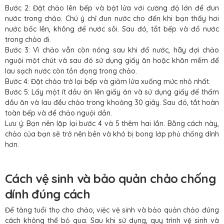
Bước 2: Đặt chảo lên bếp và bật lửa với cường độ lớn để đun
nước trong chảo. Chú ý chỉ đun nước cho đến khi bạn thấy hơi
nước bốc lên, không để nước sôi. Sau đó, tắt bếp và đổ nước
trong chảo đi.
Bước 3: Vì chảo vẫn còn nóng sau khi đổ nước, hãy đợi chảo
nguội một chút và sau đó sử dụng giấy ăn hoặc khăn mềm để
lau sạch nước còn tồn đọng trong chảo.
Bước 4: Đặt chảo trở lại bếp và giảm lửa xuống mức nhỏ nhất.
Bước 5: Lấy một ít dầu ăn lên giấy ăn và sử dụng giấy để thấm
dầu ăn và lau đều chảo trong khoảng 30 giây. Sau đó, tắt hoàn
toàn bếp và để chảo nguội dần.
Lưu ý: Bạn nên lặp lại bước 4 và 5 thêm hai lần. Bằng cách này,
chảo của bạn sẽ trở nên bền và khó bị bong lớp phủ chống dính
hơn.
Cách vệ sinh và bảo quản chảo chống
dính đúng cách
Để tăng tuổi thọ cho chảo, việc vệ sinh và bảo quản chảo đúng
cách không thể bỏ qua. Sau khi sử dụng, quy trình vệ sinh và