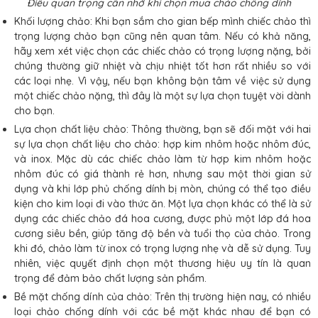
Điều quan trọng cần nhớ khi chọn mua chảo chống dính
Khối lượng chảo: Khi bạn sắm cho gian bếp mình chiếc chảo thì
trọng lượng chảo bạn cũng nên quan tâm. Nếu có khả năng,
hãy xem xét việc chọn các chiếc chảo có trọng lượng nặng, bởi
chúng thường giữ nhiệt và chịu nhiệt tốt hơn rất nhiều so với
các loại nhẹ. Vì vậy, nếu bạn không bận tâm về việc sử dụng
một chiếc chảo nặng, thì đây là một sự lựa chọn tuyệt vời dành
cho bạn.
Lựa chọn chất liệu chảo: Thông thường, bạn sẽ đối mặt với hai
sự lựa chọn chất liệu cho chảo: hợp kim nhôm hoặc nhôm đúc,
và inox. Mặc dù các chiếc chảo làm từ hợp kim nhôm hoặc
nhôm đúc có giá thành rẻ hơn, nhưng sau một thời gian sử
dụng và khi lớp phủ chống dính bị mòn, chúng có thể tạo điều
kiện cho kim loại đi vào thức ăn. Một lựa chọn khác có thể là sử
dụng các chiếc chảo đá hoa cương, được phủ một lớp đá hoa
cương siêu bền, giúp tăng độ bền và tuổi thọ của chảo. Trong
khi đó, chảo làm từ inox có trọng lượng nhẹ và dễ sử dụng. Tuy
nhiên, việc quyết định chọn một thương hiệu uy tín là quan
trọng để đảm bảo chất lượng sản phẩm.
Bề mặt chống dính của chảo: Trên thị trường hiện nay, có nhiều
loại chảo chống dính với các bề mặt khác nhau để bạn có