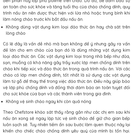
đến phân hủy lớp phủ polime trên chảo. Do đó, để đảm bảo sự
an toàn cho sức khỏe và tăng tuổi thọ của chảo chống dính, quy
trình nấu ăn nên được thực hiện với lửa nhỏ hoặc trung bình khi
làm nóng chảo trước khi bắt đầu nấu ăn.
Không dùng vật dụng kim loại đảo thức ăn hay chà sát trên
lòng chảo
Có lẽ đây là vấn đề nhỏ mà bạn không để ý nhưng gây ra vấn
đề lớn cho em chảo của bạn đó là dùng những vật dụng kim
loại đảo thức ăn. Các vật dụng kim loại trong nhà bếp như đũa,
sạn, muỗng có khả năng gây trầy xước lớp men chống dính trên
chảo khi tiếp xúc và đảo thức ăn trong quá trình nấu ăn. Với các
chảo có lớp men chống dính, tốt nhất là sử dụng các vật dụng
làm từ gỗ để thay thế trong việc đảo thức ăn. Điều này giúp bảo
vệ lớp phủ chống dính và đồng thời đảm bảo an toàn tuyệt đối
cho sức khỏe của bạn và các thành viên trong gia đình.
Không vệ sinh chảo ngay khi còn quá nóng
Theo Chefstore khảo sát thấy rằng gần như các chị em sau khi
nấu ăn xong sẽ ngay lập tức vệ sinh chảo để giữ cho gian bếp
luôn sạch sẽ. Tuy nhiên tiềm ẩn sau bước làm quen thuộc này lại
khiến cho chiếc chảo chống dính yêu quý của mình bị tổn hại.