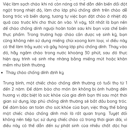
Việc làm sạch chảo khi nó còn nóng có thể dẫn đến biến đổi đột
ngột trong nhiệt độ, làm cho lớp phủ chống dính trên chảo dễ
bong tróc và biến dạng, tương tự việc bạn đặt chảo ở nhiệt độ
quá cao trước khi cho thức ăn vào. Vì vậy, tốt nhất là bạn nên
để chảo chống dính nguội hoàn toàn sau khi bạn vừa chế biến
thực phẩm. Trong trường hợp chảo cần được vệ sinh kỹ, bạn
cũng không nên sử dụng miếng chùi xoong kim loại, vì điều này
có thể làm trầy xước và gây hỏng lớp phủ chống dính. Thay vào
đó, hãy ngâm chảo trong nước khoảng 30 phút, sau đó thực
hiện quy trình vệ sinh nhẹ nhàng bằng miếng mút hoặc khăn
mềm như bình thường.
Thay chảo chống dính định kỳ
Trung bình, một chiếc chảo chống dính thường có tuổi thọ từ 1
đến 2 năm. Để đảm bảo cho món ăn không bị ảnh hưởng đến
hương vị đặc biệt là sức khỏe của gia đình bạn thì sau một thời
gian sử dụng, lớp phủ chống dính thường sẽ bắt đầu bong tróc.
Để đảm bảo an toàn cho sức khỏe của bạn, việc thay thế bằng
một chiếc chảo chống dính mới là rất quan trọng. Tuyệt đối
không nên tiếp tục sử dụng chiếc chảo cũ trong thời gian dài, vì
điều này có thể dẫn đến sự phát sinh của nhiều chất độc hại