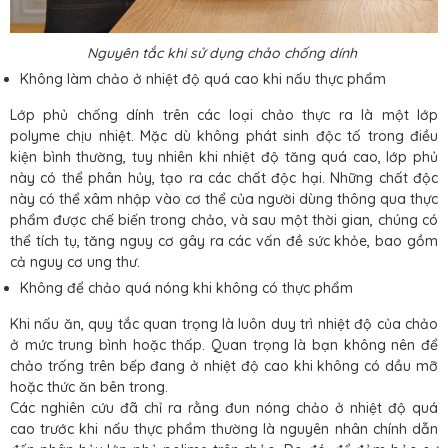
Nguyên tắc khi sử dụng chảo chống dính
Không làm chảo ở nhiệt độ quá cao khi nấu thực phẩm
Lớp phủ chống dính trên các loại chảo thực ra là một lớp
polyme chịu nhiệt. Mặc dù không phát sinh độc tố trong điều
kiện bình thường, tuy nhiên khi nhiệt độ tăng quá cao, lớp phủ
này có thể phân hủy, tạo ra các chất độc hại. Những chất độc
này có thể xâm nhập vào cơ thể của người dùng thông qua thực
phẩm được chế biến trong chảo, và sau một thời gian, chúng có
thể tích tụ, tăng nguy cơ gây ra các vấn đề sức khỏe, bao gồm
cả nguy cơ ung thư.
Không để chảo quá nóng khi không có thực phẩm
Khi nấu ăn, quy tắc quan trọng là luôn duy trì nhiệt độ của chảo
ở mức trung bình hoặc thấp. Quan trọng là bạn không nên để
chảo trống trên bếp đang ở nhiệt độ cao khi không có dầu mỡ
hoặc thức ăn bên trong.
Các nghiên cứu đã chỉ ra rằng đun nóng chảo ở nhiệt độ quá
cao trước khi nấu thực phẩm thường là nguyên nhân chính dẫn