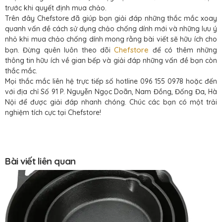
trước khi quyết định mua chảo.
Trên đây Chefstore đã giúp bạn giải đáp những thắc mắc xoay
quanh vấn đề cách sử dụng chảo chống dính mới và những lưu ý
nhỏ khi mua chảo chống dính mong rằng bài viết sẽ hữu ích cho
Chefstore
bạn. Đừng quên luôn theo dõi
để có thêm những
thông tin hữu ích về gian bếp và giải đáp những vấn đề bạn còn
thắc mắc.
Mọi thắc mắc liên hệ trực tiếp số hotline 096 155 0978 hoặc đến
với địa chỉ Số 91 P. Nguyễn Ngọc Doãn, Nam Đồng, Đống Đa, Hà
Nội để được giải đáp nhanh chóng. Chúc các bạn có một trải
nghiệm tích cực tại Chefstore!
Bài viết liên quan