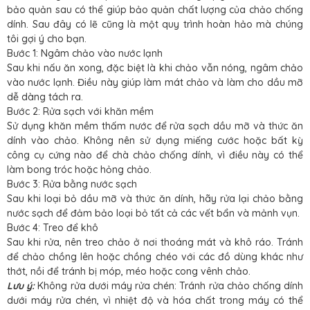
bảo quản sau có thể giúp bảo quản chất lượng của chảo chống
dính. Sau đây có lẽ cũng là một quy trình hoàn hảo mà chúng
tôi gợi ý cho bạn.
Bước 1: Ngâm chảo vào nước lạnh
Sau khi nấu ăn xong, đặc biệt là khi chảo vẫn nóng, ngâm chảo
vào nước lạnh. Điều này giúp làm mát chảo và làm cho dầu mỡ
dễ dàng tách ra.
Bước 2: Rửa sạch với khăn mềm
Sử dụng khăn mềm thấm nước để rửa sạch dầu mỡ và thức ăn
dính vào chảo. Không nên sử dụng miếng cước hoặc bất kỳ
công cụ cứng nào để chà chảo chống dính, vì điều này có thể
làm bong tróc hoặc hỏng chảo.
Bước 3: Rửa bằng nước sạch
Sau khi loại bỏ dầu mỡ và thức ăn dính, hãy rửa lại chảo bằng
nước sạch để đảm bảo loại bỏ tất cả các vết bẩn và mảnh vụn.
Bước 4: Treo để khô
Sau khi rửa, nên treo chảo ở nơi thoáng mát và khô ráo. Tránh
để chảo chồng lên hoặc chồng chéo với các đồ dùng khác như
thớt, nồi để tránh bị móp, méo hoặc cong vênh chảo.
Lưu ý:
Không rửa dưới máy rửa chén: Tránh rửa chảo chống dính
dưới máy rửa chén, vì nhiệt độ và hóa chất trong máy có thể