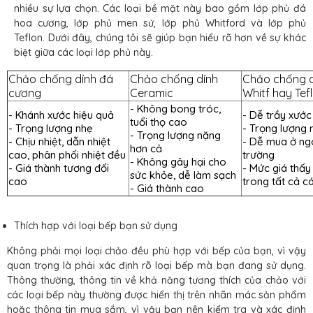
nhiều sự lựa chọn. Các loại bề mặt này bao gồm lớp phủ đá
hoa cương, lớp phủ men sứ, lớp phủ Whitford và lớp phủ
Teflon. Dưới đây, chúng tôi sẽ giúp bạn hiểu rõ hơn về sự khác
biệt giữa các loại lớp phủ này.
Chảo chống dính đá
Chảo chống dính
Chảo chống d
cương
Ceramic
Whitf hay Tef
- Không bong tróc,
- Khánh xước hiệu quả
- Dễ trầy xước
tuổi thọ cao
- Trọng lượng nhẹ
- Trọng lượng 
- Trọng lượng nặng
- Chịu nhiệt, dẫn nhiệt
- Dễ mua ở ngo
hơn cả
cao, phân phối nhiệt đều
trường
- Không gây hại cho
- Giá thành tương đối
- Mức giá thấy
sức khỏe, dễ làm sạch
cao
trong tất cả c
- Giá thành cao
Thích hợp với loại bếp bạn sử dụng
Không phải mọi loại chảo đều phù hợp với bếp của bạn, vì vậy
quan trọng là phải xác định rõ loại bếp mà bạn đang sử dụng.
Thông thường, thông tin về khả năng tương thích của chảo với
các loại bếp này thường được hiển thị trên nhãn mác sản phẩm
hoặc thông tin mua sắm, vì vậy bạn nên kiểm tra và xác định