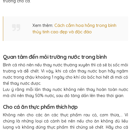
trường cho cá.
Cách cắm hoa hồng trong bình
Xem thêm:
thủy tinh cao đẹp và độc đáo
Quan tâm đến môi trường nước trong bình
Bình cá nhỏ nên nếu thay nước thường xuyên thì cá sẽ bị sốc môi
trường và dễ chết. Vì vậy, khi cá cần thay nước bạn hãy ngâm
nước trong chậu khoảng 1 ngày cho khí clo bốc hơi hết đi mới có
thể thay nước được.
Lưu ý rằng mỗi lần thay nước không nên thay hoàn toàn nước
mà chỉ nên thay 50% nước, sau đó tăng dần lên theo thời gian.
Cho cá ăn thực phẩm thích hợp
Không nên cho các ăn các thực phẩm rau cỏ, cơm thừa,... Vì
chúng là những loại cá cảnh bé nên nếu cho ăn không đủ liều
lượng và không đúng thực phẩm thì chúng sẽ chết. Hãy cho cá