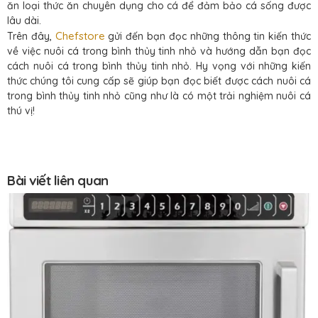
ăn loại thức ăn chuyên dụng cho cá để đảm bảo cá sống được
lâu dài.
Chefstore
Trên đây,
gửi đến bạn đọc những thông tin kiến thức
về việc nuôi cá trong bình thủy tinh nhỏ và hướng dẫn bạn đọc
cách nuôi cá trong bình thủy tinh nhỏ. Hy vọng với những kiến
thức chúng tôi cung cấp sẽ giúp bạn đọc biết được cách nuôi cá
trong bình thủy tinh nhỏ cũng như là có một trải nghiệm nuôi cá
thú vị!
Bài viết liên quan