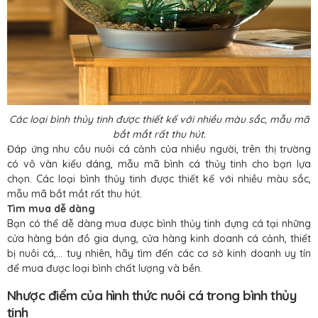
Các loại bình thủy tinh được thiết kế với nhiều màu sắc, mẫu mã
bắt mắt rất thu hút.
Đáp ứng nhu cầu nuôi cá cảnh của nhiều người, trên thị trường
có vô vàn kiểu dáng, mẫu mã bình cá thủy tinh cho bạn lựa
chọn. Các loại bình thủy tinh được thiết kế với nhiều màu sắc,
mẫu mã bắt mắt rất thu hút.
Tìm mua dễ dàng
Bạn có thể dễ dàng mua được bình thủy tinh đựng cá tại những
cửa hàng bán đồ gia dụng, cửa hàng kinh doanh cá cảnh, thiết
bị nuôi cá,... tuy nhiên, hãy tìm đến các cơ sở kinh doanh uy tín
để mua được loại bình chất lượng và bền.
Nhược điểm của hình thức nuôi cá trong bình thủy
tinh