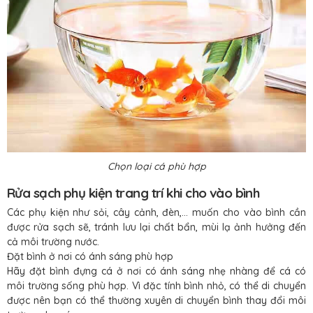
Chọn loại cá phù hợp
Rửa sạch phụ kiện trang trí khi cho vào bình
Các phụ kiện như sỏi, cây cảnh, đèn,... muốn cho vào bình cần
được rửa sạch sẽ, tránh lưu lại chất bẩn, mùi lạ ảnh hưởng đến
cả môi trường nước.
Đặt bình ở nơi có ánh sáng phù hợp
Hãy đặt bình đựng cá ở nơi có ánh sáng nhẹ nhàng để cá có
môi trường sống phù hợp. Vì đặc tính bình nhỏ, có thể di chuyển
được nên bạn có thể thường xuyên di chuyển bình thay đổi môi