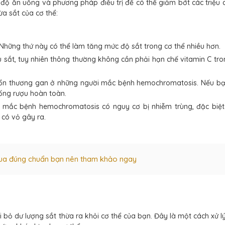
hế độ ăn uống và phương pháp điều trị để có thể giảm bớt các triệu
ừa sắt của cơ thể:
Những thứ này có thể làm tăng mức độ sắt trong cơ thể nhiều hơn.
u sắt, tuy nhiên thông thường không cần phải hạn chế vitamin C tr
tổn thương gan ở những người mắc bệnh hemochromatosis. Nếu bạ
ống rượu hoàn toàn.
 mắc bệnh hemochromatosis có nguy cơ bị nhiễm trùng, đặc biệt
có vỏ gây ra.
mua đúng chuẩn bạn nên tham khảo ngay
 bỏ dư lượng sắt thừa ra khỏi cơ thể của bạn. Đây là một cách xử l