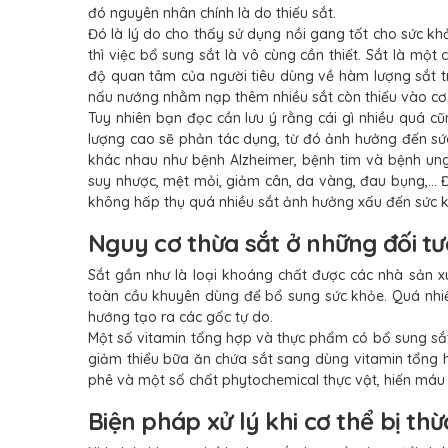
đó nguyên nhân chính là do thiếu sắt.
Đó là lý do cho thấy sử dụng nồi gang tốt cho sức kh
thì việc bổ sung sắt là vô cùng cần thiết. Sắt là m
độ quan tâm của người tiêu dùng về hàm lượng sắt t
nấu nướng nhằm nạp thêm nhiều sắt còn thiếu vào cơ 
Tuy nhiên bạn đọc cần lưu ý rằng cái gì nhiều quá c
lượng cao sẽ phản tác dụng, từ đó ảnh hưởng đến sức
khác nhau như bệnh Alzheimer, bệnh tim và bệnh ung 
suy nhược, mệt mỏi, giảm cân, da vàng, đau bụng,...
không hấp thụ quá nhiều sắt ảnh hưởng xấu đến sức 
Nguy cơ thừa sắt ở những đối t
Sắt gần như là loại khoáng chất được các nhà sản x
toàn cầu khuyên dùng để bổ sung sức khỏe. Quá nhiều
hướng tạo ra các gốc tự do.
Một số vitamin tổng hợp và thực phẩm có bổ sung sắt,
giảm thiểu bữa ăn chứa sắt sang dùng vitamin tổng 
phê và một số chất phytochemical thực vật, hiến máu 
Biện pháp xử lý khi cơ thể bị thừ