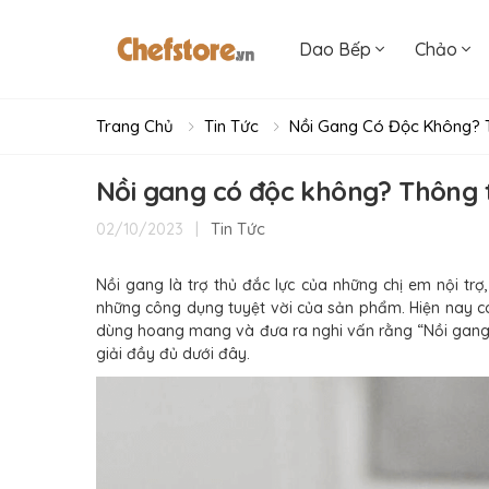
Dao Bếp
Chảo
Trang Chủ
Tin Tức
Nồi Gang Có Độc Không? T
Nồi gang có độc không? Thông ti
|
Tin Tức
02/10/2023
Nồi gang là trợ thủ đắc lực của những chị em nội trợ
những công dụng tuyệt vời của sản phẩm. Hiện nay c
dùng hoang mang và đưa ra nghi vấn rằng “Nồi gang 
giải đầy đủ dưới đây.