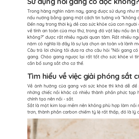
Sử dụng nồi gang có độc không
Trong hàng nghìn năm nay, gang được sử dụng như một
nấu nướng bằng gang một cách tin tưởng và “không có
Đến nay trong thời kỳ đề cao sức khỏe của con người 
về tính an toàn của mọi thứ, trong đó vật liệu nấu ă
không?” được rất nhiều người quan tâm. Rất nhiều ngư
năm có nghĩa là đây là sự lựa chọn an toàn và lành m
Câu trả lời chúng tôi đưa ra cho câu hỏi “Nồi gang c
gang. Chảo gang ngược lại rất tốt cho sức khỏe vì tí
cần bổ sung sắt cho cơ thể.
Tìm hiểu về việc giải phóng sắt 
Về ảnh hưởng của gang với sức khỏe thì khá dễ để p
những chiếc nồi khác có nhiều thành phần phức tạp h
chính tạo nên nồi - sắt.
Sắt là một kim loại mềm nên không phù hợp làm nồi 
trơn, thành phần carbon chiếm tỷ lệ rất thấp, đó là l