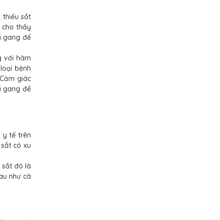
 thiếu sắt
 cho thấy
i gang để
g với hàm
loại bệnh
 Cảm giác
ồi gang để
y tế trên
 sắt có xu
 sắt đó là
au như cà