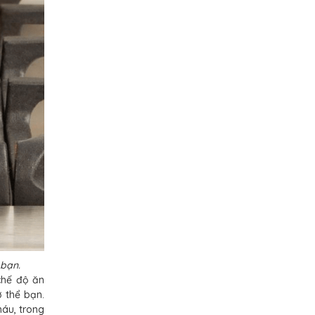
 bạn.
chế độ ăn
 thể bạn.
máu, trong