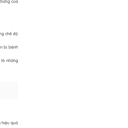
 chứng của
ong chế độ
n bị bệnh
 là những
ý hiệu quả