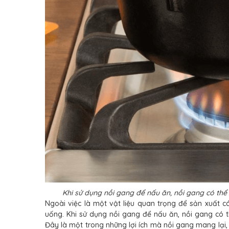
Khi sử dụng nồi gang để nấu ăn, nồi gang có thể
Ngoài việc là một vật liệu quan trọng để sản xuất 
uống. Khi sử dụng nồi gang để nấu ăn, nồi gang có 
Đây là một trong những lợi ích mà nồi gang mang lại, đ