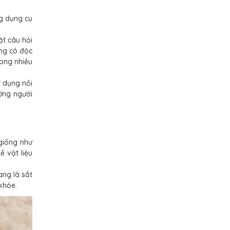
g dụng cụ
ặt câu hỏi
ang có độc
rong nhiều
ử dụng nồi
hững người
giống như
ề vật liệu
ng là sắt
 khỏe.