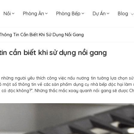
Nồi
Phòng Ăn
Phòng Bếp
Dự Án
Blog
hông Tin Cần Biết Khi Sử Dụng Nồi Gang
n cần biết khi sử dụng nồi gang
, những người yêu thích công việc nấu nướng tin tưởng lựa chọn s
ó một số thông tin về các sản phẩm dụng cụ nhà bếp độc hại làm n
có độc không?”. Những thắc mắc xoay quanh nồi gang sẽ được Che