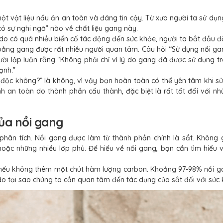
?
 vật liệu nấu ăn an toàn và đáng tin cậy. Từ xưa người ta sử dụn
 sự nghi ngờ” nào về chất liệu gang này.
do có quá nhiều biến cố tác động đến sức khỏe, người ta bắt đầu đ
n bằng gang được rất nhiều người quan tâm. Câu hỏi “Sử dụng nồi g
ời lập luận rằng “Không phải chỉ vì lý do gang đã được sử dụng t
ạnh.”
ó độc không?” là không, vì vậy bạn hoàn toàn có thể yên tâm khi s
nh an toàn do thành phần cấu thành, đặc biệt là rất tốt đối với n
của nồi gang
hân tích. Nồi gang được làm từ thành phần chính là sắt. Không 
oặc những nhiều lớp phủ. Để hiểu về nồi gang, bạn cần tìm hiểu v
nếu không thêm một chút hàm lượng carbon. Khoảng 97-98% nồi ga
ý do tại sao chúng ta cần quan tâm đến tác dụng của sắt đối với sức