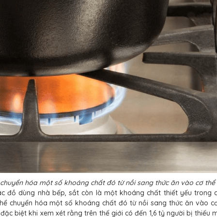
 chuyển hóa một số khoáng chất đó từ nồi sang thức ăn vào cơ thể
các đồ dùng nhà bếp, sắt còn là một khoáng chất thiết yếu trong 
thể chuyển hóa một số khoáng chất đó từ nồi sang thức ăn vào cơ
ặc biệt khi xem xét rằng trên thế giới có đến 1,6 tỷ người bị thiếu 