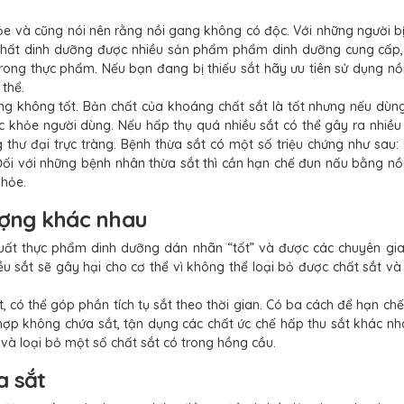
ỏe và cũng nói nên rằng nồi gang không có độc. Với những người bị
ột chất dinh dưỡng được nhiều sản phẩm phẩm dinh dưỡng cung cấp,
rong thực phẩm. Nếu bạn đang bị thiếu sắt hãy ưu tiên sử dụng nồ
thể.
ũng không tốt. Bản chất của khoáng chất sắt là tốt nhưng nếu dùn
 khỏe người dùng. Nếu hấp thụ quá nhiều sắt có thể gây ra nhiều 
thư đại trực tràng. Bệnh thừa sắt có một số triệu chứng như sau:
 Đối với những bệnh nhân thừa sắt thì cần hạn chế đun nấu bằng n
khỏe.
ượng khác nhau
uất thực phẩm dinh dưỡng dán nhãn “tốt” và được các chuyên gia 
 sắt sẽ gây hại cho cơ thể vì không thể loại bỏ được chất sắt và
 có thể góp phần tích tụ sắt theo thời gian. Có ba cách để hạn chế
hợp không chứa sắt, tận dụng các chất ức chế hấp thu sắt khác nh
và loại bỏ một số chất sắt có trong hồng cầu.
a sắt