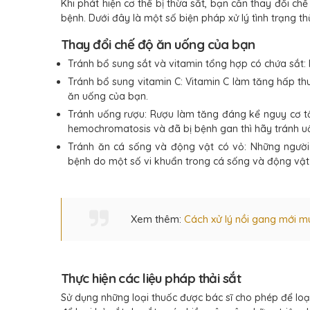
Khi phát hiện cơ thể bị thừa sắt, bạn cần thay đổi c
bệnh. Dưới đây là một số biện pháp xử lý tình trạng th
Thay đổi chế độ ăn uống của bạn
Tránh bổ sung sắt và vitamin tổng hợp có chứa sắt: 
Tránh bổ sung vitamin C: Vitamin C làm tăng hấp th
ăn uống của bạn.
Tránh uống rượu: Rượu làm tăng đáng kể nguy cơ 
hemochromatosis và đã bị bệnh gan thì hãy tránh u
Tránh ăn cá sống và động vật có vỏ: Những người
bệnh do một số vi khuẩn trong cá sống và động vật 
Xem thêm:
Cách xử lý nồi gang mới 
Thực hiện các liệu pháp thải sắt
Sử dụng những loại thuốc được bác sĩ cho phép để loại