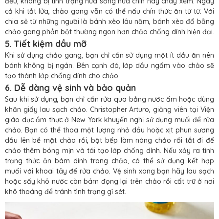
đều, không bị tình trạng nửa sống nửa chín hay cháy xém. Ngay
cả khi tắt lửa, chảo gang vẫn có thể nấu chín thức ăn từ từ. Với
chia sẻ từ những người là bánh xèo lâu năm, bánh xèo đổ bằng
chảo gang phần bột thường ngon hơn chảo chống dính hiện đại.
5. Tiết kiệm dầu mỡ
Khi sử dụng chảo gang, bạn chỉ cần sử dụng một ít dầu ăn nên
bánh không bị ngán. Bên cạnh đó, lớp dầu ngấm vào chảo sẽ
tạo thành lớp chống dính cho chảo.
6. Dễ dàng vệ sinh và bảo quản
Sau khi sử dụng, bạn chỉ cần rửa qua bằng nước ấm hoặc dùng
khăn giấy lau sạch chảo. Christopher Arturo, giảng viên tại Viện
giáo dục ẩm thực ở New York khuyến nghị sử dụng muối để rửa
chảo. Bạn có thể thoa một lượng nhỏ dầu hoặc xịt phun sương
dầu lên bề mặt chảo rồi, bật bếp làm nóng chảo rồi tắt đi để
chảo thêm bóng mịn và tái tạo lớp chống dính. Nếu xảy ra tình
trạng thức ăn bám dính trong chảo, có thể sử dụng kết hợp
muối với khoai tây để rửa chảo. Vệ sinh xong bạn hãy lau sạch
hoặc sấy khô nước còn bám đọng lại trên chảo rồi cất trữ ở nơi
khô thoáng để tránh tình trạng gỉ sét.