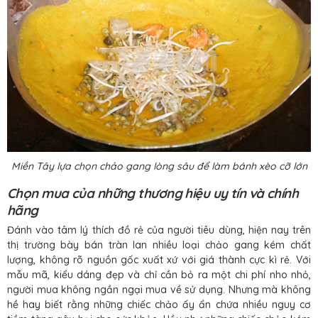
Miền Tây lựa chọn chảo gang lòng sâu để làm bánh xèo cỡ lớn
Chọn mua của những thương hiệu uy tín và chính
hãng
Đánh vào tâm lý thích đồ rẻ của người tiêu dùng, hiện nay trên
thị trường bày bán tràn lan nhiều loại chảo gang kém chất
lượng, không rõ nguồn gốc xuất xứ với giá thành cực kì rẻ. Với
mẫu mã, kiểu dáng đẹp và chỉ cần bỏ ra một chi phí nho nhỏ,
người mua không ngần ngại mua về sử dụng. Nhưng mà không
hề hay biết rằng những chiếc chảo ấy ẩn chứa nhiều nguy cơ