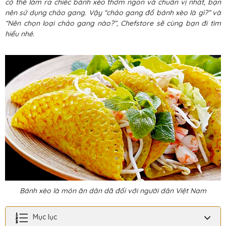
có thể làm ra chiếc bánh xèo thơm ngon và chuẩn vị nhất, bạn
nên sử dụng chảo gang. Vậy “chảo gang đổ bánh xèo là gì?” và
“Nên chọn loại chảo gang nào?”, Chefstore sẽ cùng bạn đi tìm
hiểu nhé.
Bánh xèo là món ăn dân dã đối với người dân Việt Nam
Mục lục