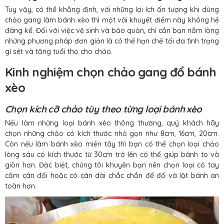
Tuy vậy, có thể khẳng định, với những lợi ích ấn tượng khi dùng
chảo gang làm bánh xèo thì một vài khuyết điểm này không hề
đáng kể. Đối với việc vệ sinh và bảo quản, chỉ cần bạn nắm lòng
những phương pháp đơn giản là có thể hạn chế tối đa tình trạng
gỉ sét và tăng tuổi thọ cho chảo.
Kinh nghiệm chọn chảo gang đổ bánh
xèo
Chọn kích cỡ chảo tùy theo từng loại bánh xèo
Nếu làm những loại bánh xèo thông thường, quý khách hãy
chọn những chảo có kích thước nhỏ gọn như 8cm, 16cm, 20cm.
Còn nếu làm bánh xèo miền tây thì bạn có thể chọn loại chảo
lòng sâu có kích thước từ 30cm trở lên có thể giúp bánh to và
giòn hơn. Đặc biệt, chúng tôi khuyên bạn nên chọn loại có tay
cầm cân đối hoặc có cán dài chắc chắn để đổ và lật bánh an
toàn hơn.