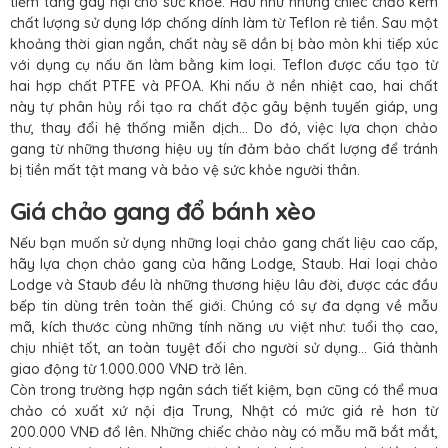
tiềm tàng gây hại cho sức khỏe. Hầu như những chiếc chảo kém
chất lượng sử dụng lớp chống dính làm từ Teflon rẻ tiền. Sau một
khoảng thời gian ngắn, chất này sẽ dần bị bào mòn khi tiếp xúc
với dụng cụ nấu ăn làm bằng kim loại. Teflon được cấu tạo từ
hai hợp chất PTFE và PFOA. Khi nấu ở nền nhiệt cao, hai chất
này tự phân hủy rồi tạo ra chất độc gây bệnh tuyến giáp, ung
thư, thay đổi hệ thống miễn dịch… Do đó, việc lựa chọn chảo
gang từ những thương hiệu uy tín đảm bảo chất lượng để tránh
bị tiền mất tật mang và bảo vệ sức khỏe người thân.
Giá chảo gang đổ bánh xèo
Nếu bạn muốn sử dụng những loại chảo gang chất liệu cao cấp,
hãy lựa chọn chảo gang của hãng Lodge, Staub. Hai loại chảo
Lodge và Staub đều là những thương hiệu lâu đời, được các đầu
bếp tin dùng trên toàn thế giới. Chúng có sự đa dạng về mẫu
mã, kích thước cùng những tính năng ưu việt như: tuổi thọ cao,
chịu nhiệt tốt, an toàn tuyệt đối cho người sử dụng… Giá thành
giao động từ 1.000.000 VNĐ trở lên.
Còn trong trường hợp ngân sách tiết kiệm, bạn cũng có thể mua
chảo có xuất xứ nội địa Trung, Nhật có mức giá rẻ hơn từ
200.000 VNĐ đổ lên. Những chiếc chảo này có mẫu mã bắt mắt,