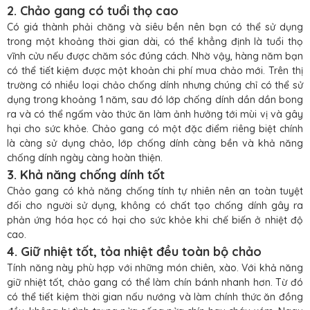
2. Chảo gang có tuổi thọ cao
Có giá thành phải chăng và siêu bền nên bạn có thể sử dụng
trong một khoảng thời gian dài, có thể khẳng định là tuổi thọ
vĩnh cửu nếu được chăm sóc đúng cách. Nhờ vậy, hàng năm bạn
có thể tiết kiệm được một khoản chi phí mua chảo mới. Trên thị
trường có nhiều loại chảo chống dính nhưng chúng chỉ có thể sử
dụng trong khoảng 1 năm, sau đó lớp chống dính dần dần bong
ra và có thể ngấm vào thức ăn làm ảnh hưởng tới mùi vị và gây
hại cho sức khỏe. Chảo gang có một đặc điểm riêng biệt chính
là càng sử dụng chảo, lớp chống dính càng bền và khả năng
chống dính ngày càng hoàn thiện.
3. Khả năng chống dính tốt
Chảo gang có khả năng chống tính tự nhiên nên an toàn tuyệt
đối cho người sử dụng, không có chất tạo chống dính gây ra
phản ứng hóa học có hại cho sức khỏe khi chế biến ở nhiệt độ
cao.
4. Giữ nhiệt tốt, tỏa nhiệt đều toàn bộ chảo
Tính năng này phù hợp với những món chiên, xào. Với khả năng
giữ nhiệt tốt, chảo gang có thể làm chín bánh nhanh hơn. Từ đó
có thể tiết kiệm thời gian nấu nướng và làm chính thức ăn đồng