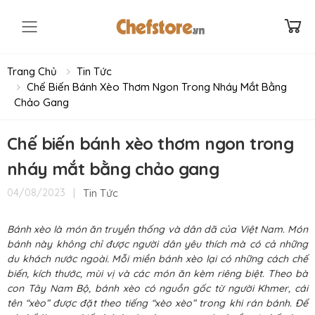
Toggle mobile menu
Trang Chủ
Tin Tức
Chế Biến Bánh Xèo Thơm Ngon Trong Nháy Mắt Bằng
Chảo Gang
Chế biến bánh xèo thơm ngon trong
nháy mắt bằng chảo gang
|
Tin Tức
04/08/2023
Bánh xèo là món ăn truyền thống và dân dã của Việt Nam. Món
bánh này không chỉ được người dân yêu thích mà có cả những
du khách nước ngoài. Mỗi miền bánh xèo lại có những cách chế
biến, kích thước, mùi vị và các món ăn kèm riêng biệt. Theo bà
con Tây Nam Bộ, bánh xèo có nguồn gốc từ người Khmer, cái
tên “xèo” được đặt theo tiếng “xèo xèo” trong khi rán bánh. Để