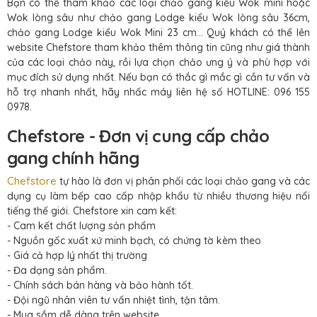
Bạn có thể tham khảo các loại chảo gang kiểu Wok mini hoặc
Wok lòng sâu như chảo gang Lodge kiểu Wok lòng sâu 36cm,
chảo gang Lodge kiểu Wok Mini 23 cm... Quý khách có thể lên
website Chefstore tham khảo thêm thông tin cũng như giá thành
của các loại chảo này, rồi lựa chọn chảo ưng ý và phù hợp với
mục đích sử dụng nhất. Nếu bạn có thắc gì mắc gì cần tư vấn và
hỗ trợ nhanh nhất, hãy nhấc máy liên hệ số HOTLINE: 096 155
0978.
Chefstore - Đơn vị cung cấp chảo
gang chính hãng
Chefstore
tự hào là đơn vị phân phối các loại chảo gang và các
dụng cụ làm bếp cao cấp nhập khẩu từ nhiều thương hiệu nổi
tiếng thế giới. Chefstore xin cam kết:
- Cam kết chất lượng sản phẩm
- Nguồn gốc xuất xứ minh bạch, có chứng tờ kèm theo
- Giá cả hợp lý nhất thị trường
- Đa dạng sản phẩm.
- Chính sách bán hàng và bảo hành tốt.
- Đội ngũ nhân viên tư vấn nhiệt tình, tận tâm.
- Mua sắm dễ dàng trên website.