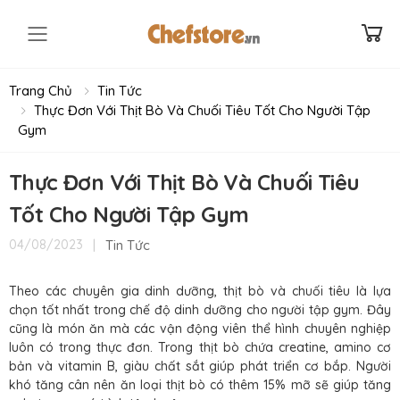
Toggle mobile menu
Trang Chủ
Tin Tức
Thực Đơn Với Thịt Bò Và Chuối Tiêu Tốt Cho Người Tập
Gym
Thực Đơn Với Thịt Bò Và Chuối Tiêu
Tốt Cho Người Tập Gym
|
Tin Tức
04/08/2023
Theo các chuyên gia dinh dưỡng, thịt bò và chuối tiêu là lựa
chọn tốt nhất trong chế độ dinh dưỡng cho người tập gym. Đây
cũng là món ăn mà các vận động viên thể hình chuyên nghiệp
luôn có trong thực đơn. Trong thịt bò chứa creatine, amino cơ
bản và vitamin B, giàu chất sắt giúp phát triển cơ bắp. Người
khó tăng cân nên ăn loại thịt bò có thêm 15% mỡ sẽ giúp tăng