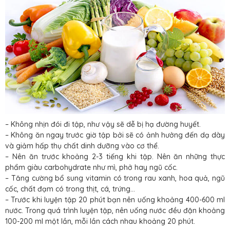
– Không nhịn đói đi tập, như vậy sẽ dễ bị hạ đường huyết.
– Không ăn ngay trước giờ tập bởi sẽ có ảnh hưởng đến dạ dày
và giảm hấp thụ chất dinh dưỡng vào cơ thể.
– Nên ăn trước khoảng 2-3 tiếng khi tập. Nên ăn những thực
phẩm giàu carbohydrate như mì, phở hay ngũ cốc.
– Tăng cường bổ sung vitamin có trong rau xanh, hoa quả, ngũ
cốc, chất đạm có trong thịt, cá, trứng…
– Trước khi luyện tập 20 phút bạn nên uống khoảng 400-600 ml
nước. Trong quá trình luyện tập, nên uống nước đều đặn khoảng
100-200 ml một lần, mỗi lần cách nhau khoảng 20 phút.