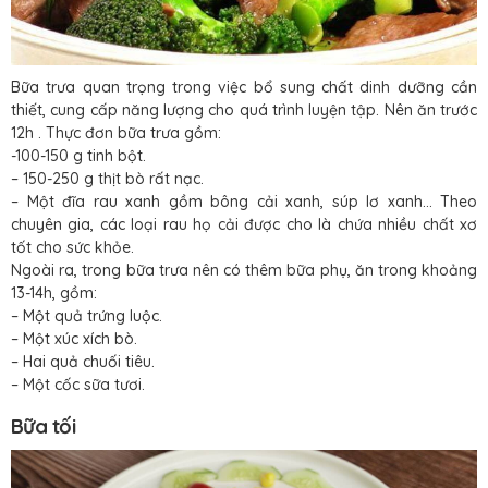
Bữa trưa quan trọng trong việc bổ sung chất dinh dưỡng cần
thiết, cung cấp năng lượng cho quá trình luyện tập. Nên ăn trước
12h . Thực đơn bữa trưa gồm:
-100-150 g tinh bột.
– 150-250 g thịt bò rất nạc.
– Một đĩa rau xanh gồm bông cải xanh, súp lơ xanh… Theo
chuyên gia, các loại rau họ cải được cho là chứa nhiều chất xơ
tốt cho sức khỏe.
Ngoài ra, trong bữa trưa nên có thêm bữa phụ, ăn trong khoảng
13-14h, gồm:
– Một quả trứng luộc.
– Một xúc xích bò.
– Hai quả chuối tiêu.
– Một cốc sữa tươi.
Bữa tối