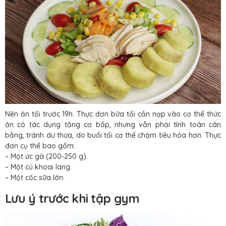
Nên ăn tối trước 19h. Thực đơn bữa tối cần nạp vào cơ thể thức
ăn có tác dụng tăng cơ bắp, nhưng vẫn phải tính toán cân
bằng, tránh dư thừa, do buổi tối cơ thể chậm tiêu hóa hơn. Thực
đơn cụ thể bao gốm:
– Một ức gà (200-250 g).
– Một củ khoai lang.
– Một cốc sữa lớn.
Lưu ý trước khi tập gym