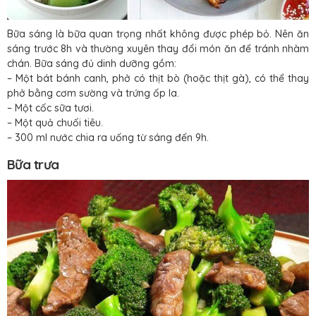
Bữa sáng là bữa quan trọng nhất không được phép bỏ. Nên ăn
sáng trước 8h và thường xuyên thay đổi món ăn để tránh nhàm
chán. Bữa sáng đủ dinh dưỡng gồm:
– Một bát bánh canh, phở có thịt bò (hoặc thịt gà), có thể thay
phở bằng cơm sường và trứng ốp la.
– Một cốc sữa tươi.
– Một quả chuối tiêu.
– 300 ml nước chia ra uống từ sáng đến 9h.
Bữa trưa