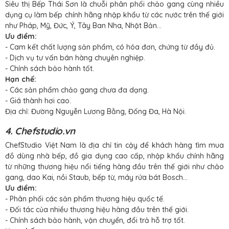
Siêu thị Bếp Thái Sơn là chuỗi phân phối chảo gang cùng nhiều
dụng cụ làm bếp chính hãng nhập khẩu từ các nước trên thế giới
như Pháp, Mỹ, Đức, Ý, Tây Ban Nha, Nhật Bản…
Ưu điểm:
- Cam kết chất lượng sản phẩm, có hóa đơn, chứng từ đầy đủ.
- Dịch vụ tư vấn bán hàng chuyên nghiệp.
- Chính sách bảo hành tốt.
Hạn chế:
- Các sản phẩm chảo gang chưa đa dạng.
- Giá thành hơi cao.
Địa chỉ: Đường Nguyễn Lương Bằng, Đống Đa, Hà Nội.
4. Chefstudio.vn
ChefStudio Việt Nam là địa chỉ tin cậy để khách hàng tìm mua
đồ dùng nhà bếp, đồ gia dụng cao cấp, nhập khẩu chính hãng
từ những thương hiệu nổi tiếng hàng đầu trên thế giới như chảo
gang, dao Kai, nồi Staub, bếp từ, máy rửa bát Bosch…
Ưu điểm:
- Phân phối các sản phẩm thương hiệu quốc tế.
- Đối tác của nhiều thương hiệu hàng đầu trên thế giới.
- Chính sách bảo hành, vận chuyển, đổi trả hỗ trợ tốt.