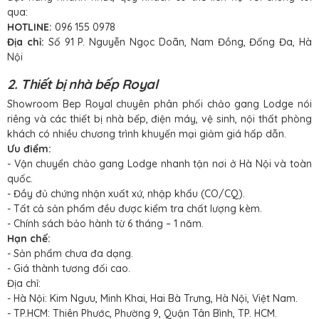
qua:
HOTLINE:
096 155 0978
Địa chỉ:
Số 91 P. Nguyễn Ngọc Doãn, Nam Đồng, Đống Đa, Hà
Nội
2. Thiết bị nhà bếp Royal
Showroom Bep Royal chuyên phân phối chảo gang Lodge nói
riêng và các thiết bị nhà bếp, điện máy, vệ sinh, nội thất phòng
khách có nhiều chương trình khuyến mại giảm giá hấp dẫn.
Ưu điểm:
- Vận chuyển chảo gang Lodge nhanh tận nơi ở Hà Nội và toàn
quốc.
- Đầy đủ chứng nhận xuất xứ, nhập khẩu (CO/CQ).
- Tất cả sản phẩm đều được kiểm tra chất lượng kèm.
- Chính sách bảo hành từ 6 tháng – 1 năm.
Hạn chế:
- Sản phẩm chưa đa dạng.
- Giá thành tương đối cao.
Địa chỉ:
- Hà Nội: Kim Ngưu, Minh Khai, Hai Bà Trưng, Hà Nội, Việt Nam.
- TP.HCM: Thiên Phước, Phường 9, Quận Tân Bình, TP. HCM.