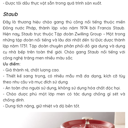
- Được tôi dầu thực vật sẵn trong quá trình sản xuất.
Staub
Đây là thương hiệu chảo gang thủ công nổi tiếng thuộc miền
Đông nước Pháp, thành lập vào năm 1974 bởi Francis Staub.
Hiện nay, Staub trực thuộc Tập đoàn Zwilling Group – Một trong
những tập đoàn nổi tiếng và lâu đời nhất đến từ Đức được thành
lập năm 1731. Tập đoàn chuyên phân phối đồ gia dụng và dụng
cụ nhà bếp trên toàn thế giới. Chảo gang Staub nổi tiếng với
công nghệ tráng men nhiều màu sắc.
Ưu điểm:
- Giá thành rẻ, chất lượng cao.
- Thiết kế sang trọng, có nhiều mẫu mã đa dạng, kích cỡ tùy
theo nhu cầu và mục đích sử dụng.
- An toàn cho người sử dụng, không sử dụng hóa chất độc hại.
- Chảo được phủ một lớp men có tác dụng chống gỉ sét và
chống dính.
- Dung tích nặng, giữ nhiệt và độ bền tốt.