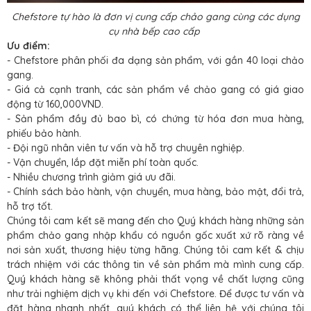
Chefstore tự hào là đơn vị cung cấp chảo gang cùng các dụng
cụ nhà bếp cao cấp
Ưu điểm:
- Chefstore phân phối đa dạng sản phẩm, với gần 40 loại chảo
gang.
- Giá cả cạnh tranh, các sản phẩm về chảo gang có giá giao
động từ 160,000VND.
- Sản phẩm đầy đủ bao bì, có chứng từ hóa đơn mua hàng,
phiếu bảo hành.
- Đội ngũ nhân viên tư vấn và hỗ trợ chuyên nghiệp.
- Vận chuyển, lắp đặt miễn phí toàn quốc.
- Nhiều chương trình giảm giá ưu đãi.
- Chính sách bảo hành, vận chuyển, mua hàng, bảo mật, đổi trả,
hỗ trợ tốt.
Chúng tôi cam kết sẽ mang đến cho Quý khách hàng những sản
phẩm chảo gang nhập khẩu có nguồn gốc xuất xứ rõ ràng về
nơi sản xuất, thương hiệu từng hãng. Chúng tôi cam kết & chịu
trách nhiệm với các thông tin về sản phẩm mà mình cung cấp.
Quý khách hàng sẽ không phải thất vọng về chất lượng cũng
như trải nghiệm dịch vụ khi đến với Chefstore. Để được tư vấn và
đặt hàng nhanh nhất, quý khách có thể liên hệ với chúng tôi