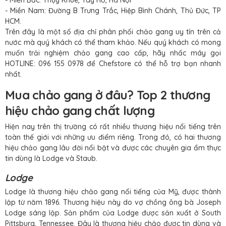
- Miền Nam: Đường B Trưng Trắc, Hiệp Bình Chánh, Thủ Đức, TP
HCM.
Trên đây là một số địa chỉ phân phối chảo gang uy tín trên cả
nước mà quý khách có thể tham khảo. Nếu quý khách có mong
muốn trải nghiệm chảo gang cao cấp, hãy nhấc máy gọi
HOTLINE: 096 155 0978 để Chefstore có thể hỗ trợ bạn nhanh
nhất.
Mua chảo gang ở đâu? Top 2 thương
hiệu chảo gang chất lượng
Hiện nay trên thị trường có rất nhiều thương hiệu nổi tiếng trên
toàn thế giới với những ưu điểm riêng. Trong đó, có hai thương
hiệu chảo gang lâu đời nổi bật và được các chuyên gia ẩm thực
tin dùng là Lodge và Staub.
Lodge
Lodge là thương hiệu chảo gang nổi tiếng của Mỹ, được thành
lập từ năm 1896. Thương hiệu này do vợ chồng ông bà Joseph
Lodge sáng lập. Sản phẩm của Lodge được sản xuất ở South
Pittsburg, Tennessee. Đây là thương hiệu chảo được tin dùng và