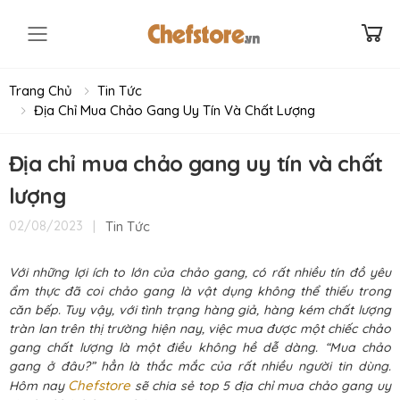
Toggle mobile menu
Trang Chủ
Tin Tức
Địa Chỉ Mua Chảo Gang Uy Tín Và Chất Lượng
Địa chỉ mua chảo gang uy tín và chất
lượng
|
Tin Tức
02/08/2023
Với những lợi ích to lớn của chảo gang, có rất nhiều tín đồ yêu
ẩm thực đã coi chảo gang là vật dụng không thể thiếu trong
căn bếp. Tuy vậy, với tình trạng hàng giả, hàng kém chất lượng
tràn lan trên thị trường hiện nay, việc mua được một chiếc chảo
gang chất lượng là một điều không hề dễ dàng. “Mua chảo
gang ở đâu?” hẳn là thắc mắc của rất nhiều người tin dùng.
Chefstore
Hôm nay
sẽ chia sẻ top 5 địa chỉ mua chảo gang uy