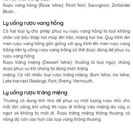
Rượu vang hồng (Rose Wine): Pinot Noir; Sauvignon; Zinfandel
Blush…
Ly uống rượu vang hồng
Có hai loại ly cho phép phục vụ rượu vang hồng là loại không
chân với bầu thấp hơi múp lên trên, miệng hơi loe. Quy trình lên
men rượu vang hồng gần giống với quy trình lên men rượu vang
trắng nên ly uống rượu vang trắng có thể được dùng để phục vụ
rượu vang hồng.
Rượu tráng miệng (Dessert Wine): thường là loại ngọt, chúng
được phục vụ khi chúng ta dùng món tráng
miệng. Có rất nhiều loại rượu tráng miệng: Bum Wine; Ice Wine;
Late-harvest Rieslings; Port; Sherry; Vermouth…
Ly uống rượu tráng miệng
Thường có dung tích nhỏ để phục vụ một lượng rượu nhỏ cho
mỗi lần uống, khi uống thì rượu đi thẳng vào miệng do vậy vị
ngọt sẽ không bị mất đi. Rượu tráng miệng thông thường có
nồng độ cồn cao hơn các loại vang thông thường.