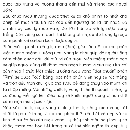
được tập trung và hướng thẳng đến mũi và miệng của người
uống.
Bầu chứa rượu thường được thiết kế có chỗ phình to nhất cho
phép bề mặt rượu khi rót vào đến ngưỡng đó là lớn nhất. Độ
phình này của ly rượu vang đỏ lớn hơn so với ly rượu vang
trắng. Còn với ly sâm-panh thì không phình, do đó trong ly rượu
sâm panh khí carbon luôn được duy trì.
Phần viền quanh miệng ly rượu (Rim): yêu cầu đặt ra cho phần
viền quanh miệng ly uống rượu vang là phải giúp để người uống
cảm nhận được đầy đủ mùi vị của rượu. Viền miệng mỏng hơn
sẽ giúp người dùng dễ dàng cảm nhận hương vị của rượu khi chỉ
cần nhấp 1 chút. Một chiếc ly uống rượu vang “đạt chuẩn” phần
“Rim” sẽ được “cắt” bằng laze nên phần viền này sẽ rất mỏng
và tròn đều trơn chu, giúp cho rượu dễ dàng chảy vào mồm khi
ta nhấp miệng. Với những chiếc ly vang ít tiền thì quanh miệng ly
có đường viền gờ lên, điều này sẽ khiến người dùng bị hạn chế
cảm nhận mùi vị của rượu.
Màu sắc của ly rượu vang (color): loại ly uống rượu vang tốt
nhất là pha lê trong vì nó cho phép thể hiện hết vẻ đẹp và sự
tinh tế huyền ảo của rượu vang. Ly thủy tinh màu hay loại ly có
khắc, chạm các họa tiết trang trí có thể nhìn ngắm thì đẹp, tuy