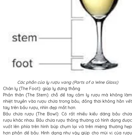
Các phần của ly rượu vang (Parts of a Wine Glass)
Chân ly (The Foot): giúp ly đứng thẳng
Phần thân (The Stem): chỗ để tay cầm ly rượu mà không làm
nhiệt truyền vào rượu chứa trong bầu, đồng thời không hằn vết
tay trên bầu rượu, nhìn đẹp mắt hơn.
Bầu chứa rượu (The Bowl): Có rất nhiều kiểu dáng bầu chứa
rượu khác nhau. Bầu chứa rượu thông thường có hình dạng được
vuốt lên phía trên hình búp chụm lại và trên miệng thường hẹp
hơn phần đế bầu. Hình dạng như vậy giúp cho mùi vị của rượu