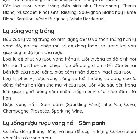
Các loại rượu vang trắng điển hình như Chardonnay; Chenin
Blanc; Muscadet; Pinot Gris; Riesling; Sauvignon Blanc hay Fume
Blanc; Semillon; White Burgundy; White Bordeaux…
Ly uống vang trắng
Bầu của ly vang trắng có hình dạng chữ U và thon thẳng hơn ly
vang đỏ, nó cho phép mùi vị dễ dàng thoát ra trong khi vẫn
giúp duy trì độ lạnh của rượu.
Loại ly để phục vụ rượu vang trắng ít tuổi thường có độ bình hơi
lớn hơn 1 chút sẽ cho phép rượu dễ dàng chạm đến đầu & hai
bên lưỡi của người uống, giúp cảm nhận được vị ngọt của rượu.
Loại ly phục vụ rượu vang trắng có tuổi thường có dáng cao &
đứng thẳng hơn làm cho mùi vị của rượu luồn vào sâu bên trong
lưỡi giúp người dùng cảm nhận thấy mùi vị của rượu đậm đà
hơn.
Rượu vang nổ – Sâm panh (Sparkling Wine): như Asti; Cava;
Champagne; Prosecco; Sparkling Wine.
Ly uống rượu rượu vang nổ – Sâm panh
Có bầu dáng thẳng đứng và hẹp để duy trì lượng Carbonation
và mùi vị có trong rượu.