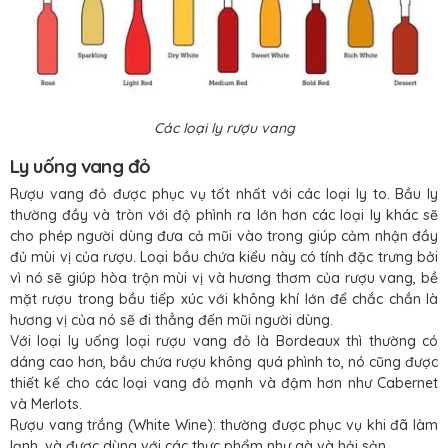
Các loại ly rượu vang
Ly uống vang đỏ
Rượu vang đỏ được phục vụ tốt nhất với các loại ly to. Bầu ly
thường đầy và tròn với độ phình ra lớn hơn các loại ly khác sẽ
cho phép người dùng đưa cả mũi vào trong giúp cảm nhận đầy
đủ mùi vị của rượu. Loại bầu chứa kiểu này có tính đặc trưng bởi
vì nó sẽ giúp hòa trộn mùi vị và hương thơm của rượu vang, bề
mặt rượu trong bầu tiếp xúc với không khí lớn để chắc chắn là
hương vị của nó sẽ đi thẳng đến mũi người dùng.
Với loại ly uống loại rượu vang đỏ là Bordeaux thì thường có
dáng cao hơn, bầu chứa rượu không quá phình to, nó cũng được
thiết kế cho các loại vang đỏ mạnh và đậm hơn như Cabernet
và Merlots.
Rượu vang trắng (White Wine): thường được phục vụ khi đã làm
lạnh, và được dùng với các thực phẩm như gà và hải sản.