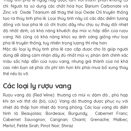
chì. Người ta sử dụng các chất hóa học Barium Carbonate và
Zinc và Oxide Titanium để thay thế loại Oxide Chì truyền thống
tạo ra thủy tinh pha lê. Loại thủy tinh này có các đặc điểm tương
đồng với loại pha lê có chì trước đây như chịu sự thay đổi nhiệt
độ nhất định, có khả năng khuếch đại mùi vị hấp dẫn của rượu
vang. Nó cũng có khả năng khúc xạ ánh sáng giống như loại
pha lê truyền thống, tuy nhiên trọng lượng thì nhẹ hơn.
Mặc dù loại ly thủy tinh pha lê cao cấp được cho là giúp người
dùng dễ dàng cảm nhận đầy đủ nhất mùi vị, phản ánh chính xác
màu sắc hấp dẫn của rượu vang, nhưng giá thành của nó khá
cao nên bạn sẽ phải chi phí lớn hơn khi phải mua bổ xung thay
thế nếu bị vỡ.
Các loại ly rượu vang
Rượu vang đỏ (Red Wine): thường có mùi vị đậm đà , phù hợp
khi ăn với thịt đỏ (bò, cừu). Vang đỏ thường được phục vụ với
nhiệt độ thấp hơn nhiệt độ trong phòng. Các loại vang đỏ điển
hình là Beaujolais; Bordeaux; Burgundy; Cabernet Franc;
Cabernet Sauvignon; Carignan; Chianti; Grenache; Malbec;
Merlot; Petite Sirah; Pinot Noir; Shiraz