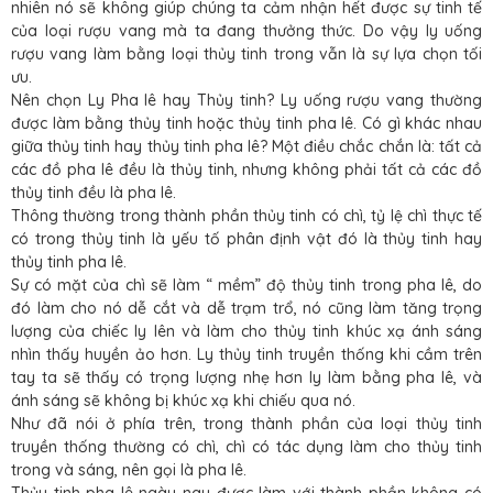
nhiên nó sẽ không giúp chúng ta cảm nhận hết được sự tinh tế
của loại rượu vang mà ta đang thưởng thức. Do vậy ly uống
rượu vang làm bằng loại thủy tinh trong vẫn là sự lựa chọn tối
ưu.
Nên chọn Ly Pha lê hay Thủy tinh? Ly uống rượu vang thường
được làm bằng thủy tinh hoặc thủy tinh pha lê. Có gì khác nhau
giữa thủy tinh hay thủy tinh pha lê? Một điều chắc chắn là: tất cả
các đồ pha lê đều là thủy tinh, nhưng không phải tất cả các đồ
thủy tinh đều là pha lê.
Thông thường trong thành phần thủy tinh có chì, tỷ lệ chì thực tế
có trong thủy tinh là yếu tố phân định vật đó là thủy tinh hay
thủy tinh pha lê.
Sự có mặt của chì sẽ làm “ mềm” độ thủy tinh trong pha lê, do
đó làm cho nó dễ cắt và dễ trạm trổ, nó cũng làm tăng trọng
lượng của chiếc ly lên và làm cho thủy tinh khúc xạ ánh sáng
nhìn thấy huyền ảo hơn. Ly thủy tinh truyền thống khi cầm trên
tay ta sẽ thấy có trọng lượng nhẹ hơn ly làm bằng pha lê, và
ánh sáng sẽ không bị khúc xạ khi chiếu qua nó.
Như đã nói ở phía trên, trong thành phần của loại thủy tinh
truyền thống thường có chì, chì có tác dụng làm cho thủy tinh
trong và sáng, nên gọi là pha lê.
Thủy tinh pha lê ngày nay được làm với thành phần không có