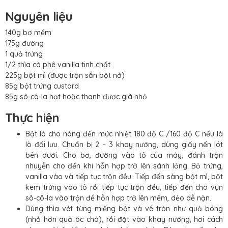
Nguyên liệu
140g bơ mềm
175g đường
1 quả trứng
1/2 thìa cà phê vanilla tinh chất
225g bột mì (được trộn sẵn bột nở)
85g bột trứng custard
85g sô-cô-la hạt hoặc thanh được giã nhỏ
Thực hiện
Bật lò cho nóng đến mức nhiệt 180 độ C /160 độ C nếu là
lò đối lưu. Chuẩn bị 2 – 3 khay nướng, dùng giấy nến lót
bên dưới. Cho bơ, đường vào tô của máy, đánh trộn
nhuyễn cho đến khi hỗn hợp trở lên sánh lỏng. Bỏ trứng,
vanilla vào và tiếp tục trộn đều. Tiếp đến sàng bột mì, bột
kem trứng vào tô rồi tiếp tục trộn đều, tiếp đến cho vụn
sô-cô-la vào trộn để hỗn hợp trở lên mềm, dẻo dễ nặn.
Dùng thìa vét từng miếng bột và vê tròn như quả bóng
(nhỏ hơn quả óc chó), rồi đặt vào khay nướng, hơi cách