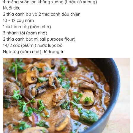
4 miếng sườn lợn không xương (hoặc có xương)
Muối tiêu
2 thìa canh bơ và 2 thìa canh dầu chiên
10 – 12 cây nấm
1 củ hành tây (băm nhỏ)
3 nhánh tỏi (băm nhỏ)
2 thìa canh bột mì (all purpose flour)
1-1/2 cốc (360ml) nước luộc bò
Ngò tây (băm nhỏ) để trang trí