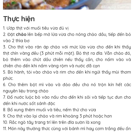
Thực hiện
1. Ướp thịt với muối tiêu vừa đủ vị
2. Đặt
chảo
lên bếp mở lửa vừa cho nóng chảo dầu, tiếp đến bỏ
vào 2 thìa bơ
3. Cho thịt vào rán áp chảo với mức lửa vừa cho đến khi thấy
thịt chín vàng đều (3 phút mỗi mặt). Bỏ thịt ra đĩa. Vẫn chảo đó,
bỏ thêm vào chút dầu chiên nếu thấy cần, cho nấm vào và
chiên cho đến khi nấm vàng rộm và nước đã cạn
5. Bỏ hành, tỏi vào chảo và rim cho đến khi ngửi thấy mùi thơm
phức.
6. Cho thêm bột mì vào và đảo đều cho nó trộn kín hết các
nguyên liệu trong chảo
7. Đổ nước luộc bò vào nấu cho đến khi sôi và tiếp tục đun cho
đến khi nước sốt sánh đặc
8. Bổ xung thêm muối và tiêu, nếm thử cho vừa
9. Cho thịt vào lại chảo và rim khoảng 3 phút hoặc hơn
10. Rắc ngò tây trang trí lên trên đĩa sườn là xong
11. Món này thưởng thức cùng với bánh mì hay cơm trắng đều ổn