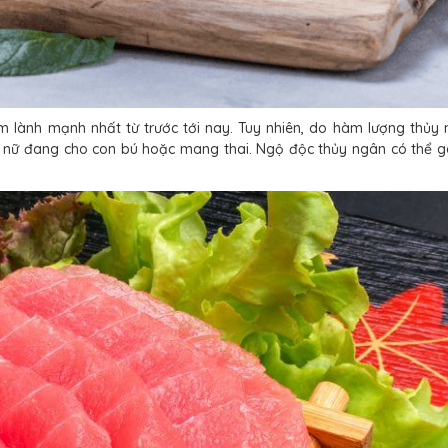
m lành mạnh nhất từ trước tới nay. Tuy nhiên, do hàm lượng thủy 
 nữ đang cho con bú hoặc mang thai. Ngộ độc thủy ngân có thể g