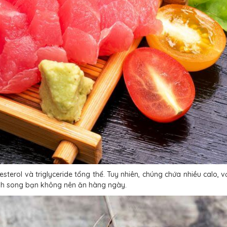
erol và triglyceride tổng thể. Tuy nhiên, chúng chứa nhiều calo, vớ
nh song bạn không nên ăn hàng ngày.