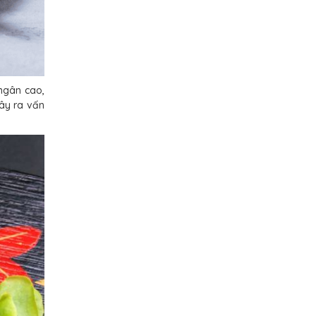
ngân cao,
ây ra vấn