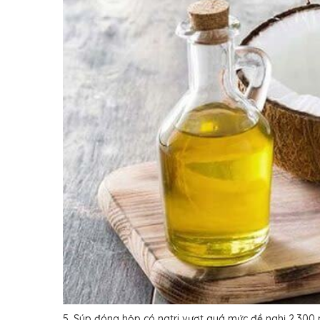
5. Súp đóng hộp có natri vượt quá mức đề nghị 2.300