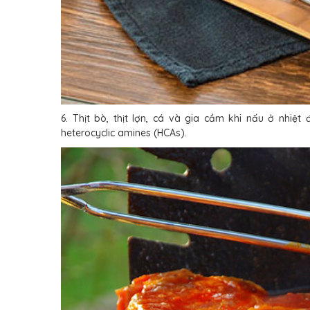
6. Thịt bò, thịt lợn, cá và gia cầm khi nấu ở nhi
heterocyclic amines (HCAs).