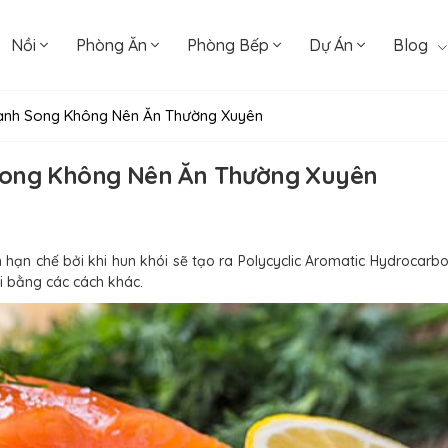
Nồi
Phòng Ăn
Phòng Bếp
Dự Án
Blog
ạnh Song Không Nên Ăn Thường Xuyên
ong Không Nên Ăn Thường Xuyên
hạn chế bởi khi hun khói sẽ tạo ra Polycyclic Aromatic Hydrocarb
ồi bằng các cách khác.