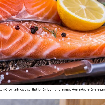
, nó có tính axit có thể khiến bạn bị ợ nóng. Hơn nữa, nhấm nháp