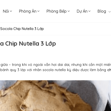
Nồi
Phòng Ăn
Phòng Bếp
Dự Án
Blog
ocola Chip Nutella 3 Lớp
 Chip Nutella 3 Lớp
giữa – trong khi vỏ ngoài vẫn hơi dai dai, nhưng khi cắn một miế
n bánh quy 3 lớp với nhân socola nutella kỳ diệu được làm bằng
c