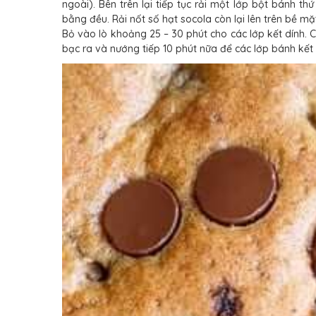
ngoài). Bên trên lại tiếp tục rải một lớp bột bánh t
bằng đều. Rải nốt số hạt socola còn lại lên trên bề mặ
Bỏ vào lò khoảng 25 – 30 phút cho các lớp kết dính.
bạc ra và nướng tiếp 10 phút nữa để các lớp bánh kết