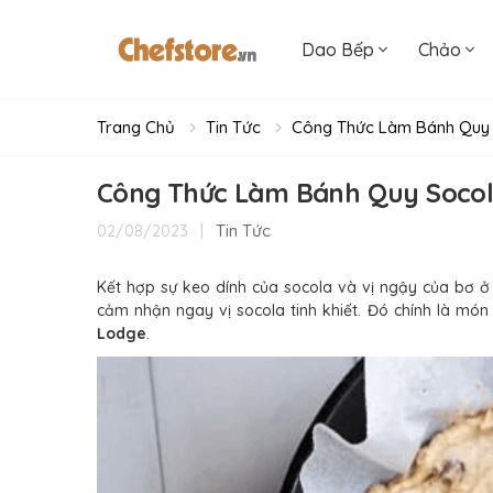
Dao Bếp
Chảo
Trang Chủ
Tin Tức
Công Thức Làm Bánh Quy S
Công Thức Làm Bánh Quy Socola
|
Tin Tức
02/08/2023
Kết hợp sự keo dính của socola và vị ngậy của bơ ở 
cảm nhận ngay vị socola tinh khiết. Đó chính là mó
Lodge
.