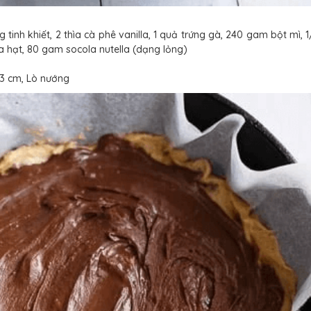
nh khiết, 2 thìa cà phê vanilla, 1 quả trứng gà, 240 gam bột mì, 1
a hạt, 80 gam socola nutella (dạng lỏng)
23 cm, Lò nướng