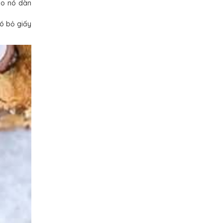
cho nó dàn
đó bỏ giấy