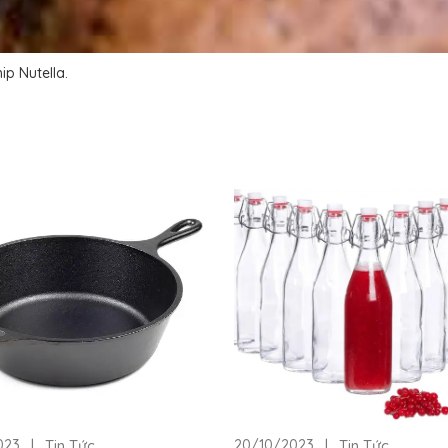
p Nutella.
|
Tin Tức
|
Tin Tức
023
20/10/2023