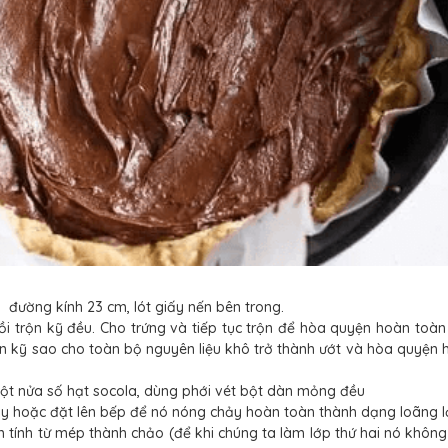
g đường kính 23 cm, lót giấy nến bên trong.
ồi trộn kỹ đều. Cho trứng và tiếp tục trộn để hòa quyện hoàn toà
trộn kỹ sao cho toàn bộ nguyên liệu khô trở thành ướt và hòa quyện
ột nửa số hạt socola, dùng phới vét bột dàn mỏng đều
iây hoặc đặt lên bếp để nó nóng chảy hoàn toàn thành dạng loãng 
cm tính từ mép thành chảo (để khi chúng ta làm lớp thứ hai nó không