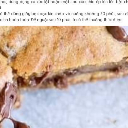
hứ hai, dùng dụng cụ xúc lật hoặc mặt sau của thìa ép lèn lên bột 
t
 Có thể dùng giấy bạc bọc kín chảo và nướng khoảng 30 phút, sau 
 dính hoàn toàn. Để nguội sau 10 phút là có thể thưởng thức được