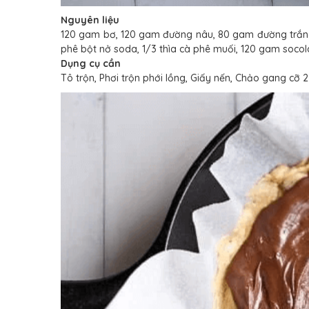
Nguyên liệu
120 gam bơ, 120 gam đường nâu, 80 gam đường trắng ti
phê bột nở soda, 1/3 thìa cà phê muối, 120 gam socol
Dụng cụ cần
Tô trộn, Phơi trộn phới lồng, Giấy nến, Chảo gang cỡ 