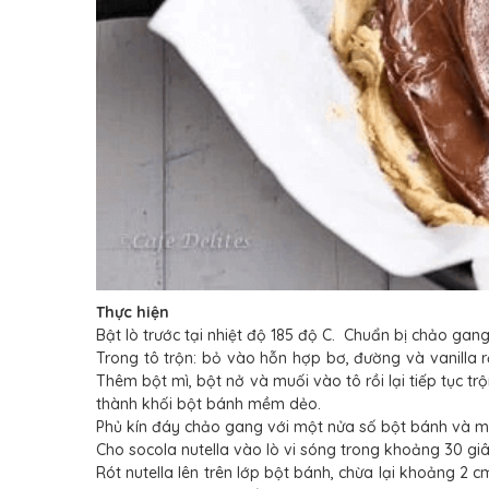
Thực hiện
Bật lò trước tại nhiệt độ 185 độ C. Chuẩn bị chảo gan
Trong tô trộn: bỏ vào hỗn hợp bơ, đường và vanilla r
Thêm bột mì, bột nở và muối vào tô rồi lại tiếp tục 
thành khối bột bánh mềm dẻo.
Phủ kín đáy chảo gang với một nửa số bột bánh và m
Cho socola nutella vào lò vi sóng trong khoảng 30 g
Rót nutella lên trên lớp bột bánh, chừa lại khoảng 2 