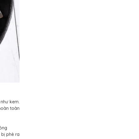
n như kem.
 hoàn toàn
lỏng
 bị phè ra