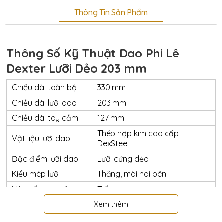
Thông Tin Sản Phẩm
Thông Số Kỹ Thuật Dao Phi Lê
Dexter Lưỡi Dẻo 203 mm
Chiều dài toàn bộ
330 mm
Chiều dài lưỡi dao
203 mm
Chiều dài tay cầm
127 mm
Thép hợp kim cao cấp
Vật liệu lưỡi dao
DexSteel
Đặc điểm lưỡi dao
Lưỡi cứng dẻo
Kiểu mép lưỡi
Thẳng, mài hai bên
Màu sắc tay cầm
Trắng
Xem thêm
Nhựa kháng khuẩn
Vật liệu tay cầm
Polypropylene