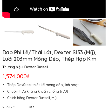
Dao Phi Lê/Thái Lát, Dexter S133 (Mỹ),
Lưỡi 203mm Mỏng Dẻo, Thép Hợp Kim
Thương hiệu:
Dexter Russell
1,574,000₫
Thép DexSteel thiết kế mỏng dẻo, linh hoạt
Chuôi nhựa kháng khuẩn chống trượt
Chính hãng Dexter Russell, Mỹ
USA
Xuất xứ: