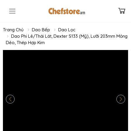
Toggle mobile menu
Trang Chủ
Dao Bếp
Dao Lọc
Dao Phi Lê/Thái Lát, Dexter S133 (Mỹ), Lưỡi 203mm Mỏng
Dẻo, Thép Hợp Kim