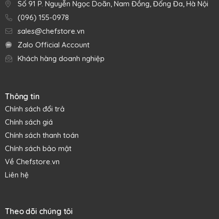
Số 91 P. Nguyễn Ngọc Doãn, Nam Đồng, Đống Đa, Hà Nội
Đặc tính nổi bật
(096) 155-0978
sales@chefstore.vn
Tự hình thành lớp chống bám dính tự nhiên thông qua tôi
dầu và sử dụng thường xuyên.
Zalo Official Account
Thức ăn chín ngon, đều, không bị cháy xém cục bộ.
Khách hàng doanh nghiệp
Dùng với nhiều loại bếp, cảm ứng rất tốt với bếp từ và cả
trong lò nướng.
Thông tin
Chính sách đổi trả
Chính sách giá
Chính sách thanh toán
Chính sách bảo mật
Về Chefstore.vn
Liên hệ
Theo dõi chúng tôi