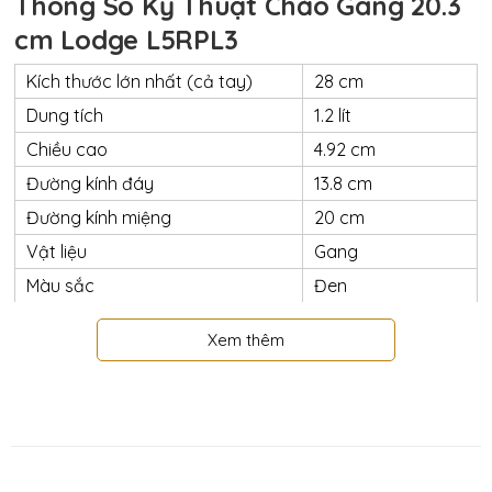
Thông Số Kỹ Thuật Chảo Gang 20.3
cm Lodge L5RPL3
Kích thước lớn nhất (cả tay)
28 cm
Dung tích
1.2 lít
Chiều cao
4.92 cm
Đường kính đáy
13.8 cm
Đường kính miệng
20 cm
Vật liệu
Gang
Màu sắc
Đen
Trọng lượng
1.5 kg
Xem thêm
Dùng trong lò nướng
Có
Dùng với bếp từ
Có
Đã tôi dầu tại nhà máy
Có
Xuất xứ thương hiệu
Lodge USA
Nơi sản xuất
Lodge USA