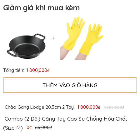
Giảm giá khi mua kèm
Nơi nhập khẩu
USA
Chức năng
Chiên rán nướng
＋
Tổng tiền:
1,000,000₫
THÊM VÀO GIỎ HÀNG
Chảo Gang Lodge 20.3cm 2 Tay
1,000,000₫
1,080,000₫
Combo (2 Đôi) Găng Tay Cao Su Chống Hóa Chất
(Size M)
0₫
65,000₫