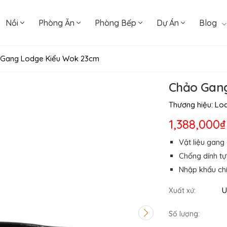
Nồi
Phòng Ăn
Phòng Bếp
Dự Án
Blog
Gang Lodge Kiểu Wok 23cm
Chảo Gan
Thương hiệu:
Lo
1,388,000₫
Vật liệu gang
Chống dính tự
Nhập khẩu ch
U
Xuất xứ:
Số lượng: