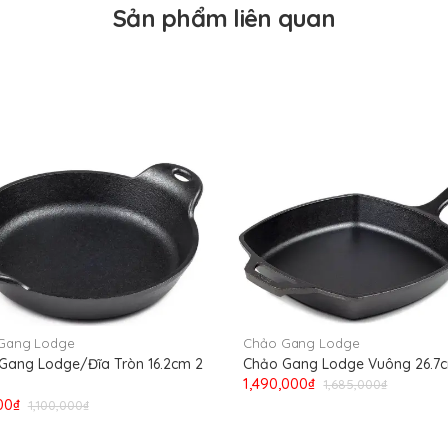
Sản phẩm liên quan
Gang Lodge
Chảo Gang Lodge
Gang Lodge/Đĩa Tròn 16.2cm 2
Chảo Gang Lodge Vuông 26.7
1,490,000₫
1,685,000₫
00₫
1,100,000₫