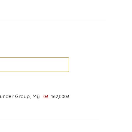
hunder Group, Mỹ
0₫
162,000₫