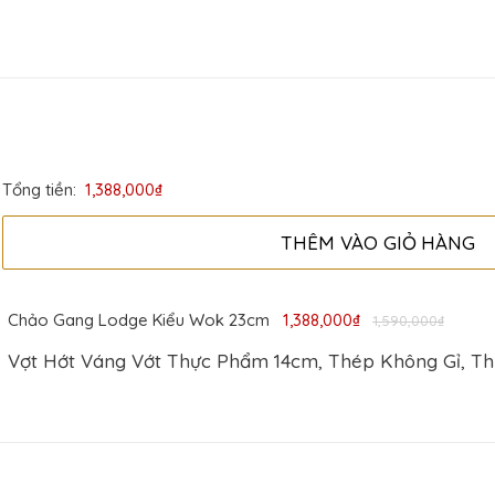
Lodge USA
Có
Tròn
Xào rán phục vụ tại bàn
Tổng tiền:
1,388,000₫
THÊM VÀO GIỎ HÀNG
Chảo Gang Lodge Kiểu Wok 23cm
1,388,000₫
1,590,000₫
Vợt Hớt Váng Vớt Thực Phẩm 14cm, Thép Không Gỉ, T