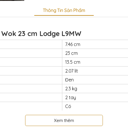
Thông Tin Sản Phẩm
g Wok 23 cm Lodge L9MW
7.46 cm
23 cm
13.5 cm
2.07 lít
Đen
2.3 kg
2 tay
Có
Có
Xem thêm
Lodge USA