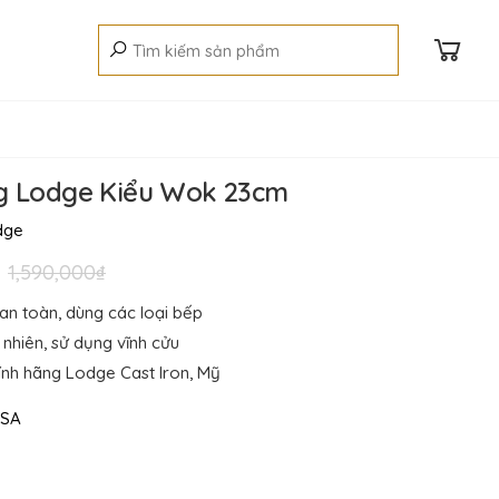
g Lodge Kiểu Wok 23cm
dge
1,590,000₫
 an toàn, dùng các loại bếp
 nhiên, sử dụng vĩnh cửu
ính hãng Lodge Cast Iron, Mỹ
SA