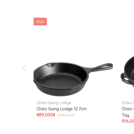
Hot
Chảo Gang Lodge
Chảo 
Chảo Gang Lodge 12.7cm
Chảo 
489,000₫
649,000₫
Tay
916,0
Mô tả sản phẩm