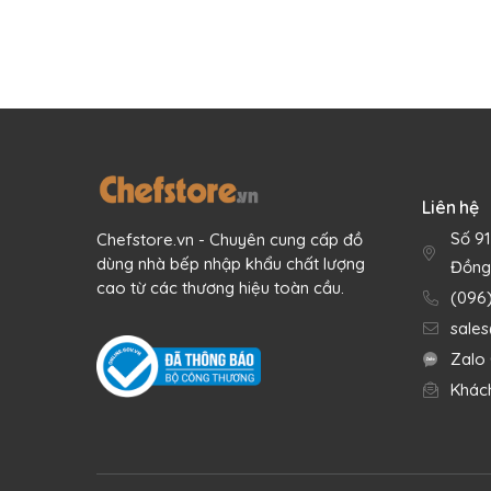
Xào rán thịt cá và rau củ một cách hoàn hảo với
kế chắc chắn để bạn dễ dàng sử dụng.
Phần đế bên ngoài bằng và nguồn nhiệt ổn định g
thực châu Á truyền thống. Món ăn nóng hổi, thơm
trên bếp.
Liên hệ
Số 9
Chefstore.vn - Chuyên cung cấp đồ
dùng nhà bếp nhập khẩu chất lượng
Đồng
cao từ các thương hiệu toàn cầu.
(096
sale
Zalo 
Khác