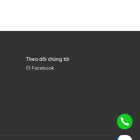
ích thước vừa xinh và có tay cầm hỗ trợ được thiết
 có thể tập trung chuyên môn nấu các món ăn ẩm
 để bạn thưởng thức nguyên mùi vị y như đang nấu
Theo dõi chúng tôi
Facebook