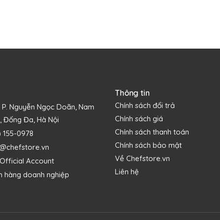
 chảo gang Lodge L9MW kiểu wok cỡ 23 cm này bạn nhé! Chảo có k
iúp giữ chảo cố định chắc chắn trên mặt bếp từ, bếp gas để bạn
 lừng được chứa trong chảo mang thẳng từ bếp đến đặt lên bàn ăn
Thông tin
Chính sách đổi trả
1 P. Nguyễn Ngọc Doãn, Nam
Chính sách giá
, Đống Đa, Hà Nội
Chính sách thanh toán
) 155-0978
Chính sách bảo mật
s@chefstore.vn
Về Chefstore.vn
Official Account
Liên hệ
h hàng doanh nghiệp