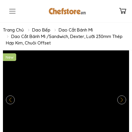
Toggle mobile menu
Trang Chủ
Dao Bếp
Dao Cắt Bánh Mì
Dao Cắt Bánh Mì /Sandwich, Dexter, Lưỡi 230mm Thép
Hợp Kim, Chuôi Offset
New