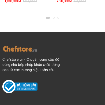
1,100,000₫
628,000₫
1,218,000₫
716,000₫
Chefstore.vn - Chuyên cung cấp đồ
dùng nhà bếp nhập khẩu chất lượng
cao từ các thương hiệu toàn cầu.
Mô tả sản phẩm
Thêm vào bộ dụng cụ bếp nhà bạn con dao cắt bánh
mì chất lượng cao cấp lưỡi dài 230 mm đến từ Dexter, bởi
nó xứng đáng là dụng cụ cắt bánh hoàn hảo để bạn tin
tưởng, chính xác từng khoanh, từng lát đẹp mắt mà không