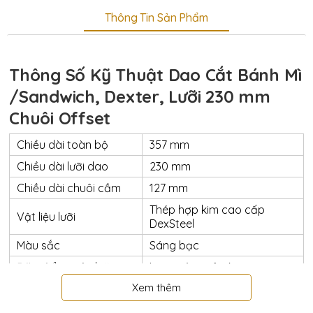
Thông Tin Sản Phẩm
Thông Số Kỹ Thuật Dao Cắt Bánh Mì
/Sandwich, Dexter, Lưỡi 230 mm
Chuôi Offset
Chiều dài toàn bộ
357 mm
Chiều dài lưỡi dao
230 mm
Chiều dài chuôi cầm
127 mm
Thép hợp kim cao cấp
Vật liệu lưỡi
DexSteel
Màu sắc
Sáng bạc
Đặc điểm mép lưỡi
Lượn sóng vỏ sò
Xem thêm
Vật liệu chuôi cầm
Nhựa kháng khuẩn
Màu sắc
Trắng