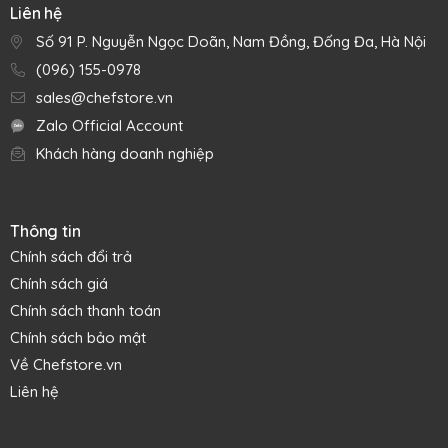
làm ruột bị nát bẹp hay vỏ bánh bị vỡ vụn, kể cả những ổ
Liên hệ
bánh to có lớp vỏ giòn cứng mới ra lò.
Số 91 P. Nguyễn Ngọc Doãn, Nam Đồng, Đống Đa, Hà Nội
Dao cắt bánh series Sani Safe của Dexter nổi tiếng về chất
(096) 155-0978
lượng chuyên nghiệp cao, được người dùng khắp thế
sales@chefstore.vn
giới đánh giá cao.
Zalo Official Account
Khách hàng doanh nghiệp
Thông tin
Chính sách đổi trả
Chính sách giá
Chính sách thanh toán
Chính sách bảo mật
Về Chefstore.vn
Liên hệ