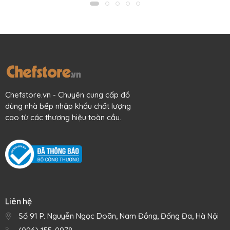
Mô tả sản phẩm
Hãy tạo phong cách chuyên nghiệp khi trang bị cho khu
bếp của mình những chiếc lọ hũ dung tích 700 ml như thế
này bạn nhé.
Hũ được sản xuất 100% tại Ý, làm từ thủy tinh cao cấp sáng
Chefstore.vn - Chuyên cung cấp đồ
đẹp, dày dạn, độ bền cao, tinh khiết, an toàn cho thực
dùng nhà bếp nhập khẩu chất lượng
phẩm chứa đựng bên trong, an toàn cho sức khỏe người
cao từ các thương hiệu toàn cầu.
dùng.
Chất liệu thủy tinh có khả năng chống bám bẩn, dễ chùi rửa,
giúp bạn tiết kiệm thời gian khi cần vệ sinh sản phẩm.
Thủy tinh trắng trong, dễ dàng nhìn thấy thực phẩm bên
trong, không hấp thụ mùi, không nhiễm màu.
Nắp bằng kim loại, bên trong tráng nhựa cao su an toàn,
Liên hệ
kiểu nắp vặn đảm bảo độ kín tuyệt đối.
Số 91 P. Nguyễn Ngọc Doãn, Nam Đồng, Đống Đa, Hà Nội