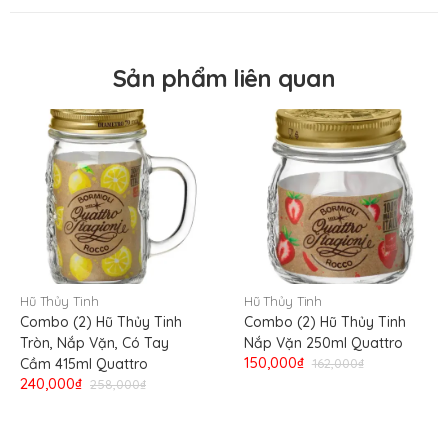
Nơi nhập khẩu
Italy
Sản phẩm liên quan
Hũ Thủy Tinh
Hũ Thủy Tinh
Combo (2) Hũ Thủy Tinh
Combo (2) Hũ Thủy Tinh
Tròn, Nắp Vặn, Có Tay
Nắp Vặn 250ml Quattro
150,000₫
Cầm 415ml Quattro
162,000₫
240,000₫
258,000₫