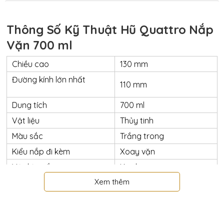
Thông Số Kỹ Thuật Hũ Quattro Nắp
Vặn 700 ml
Chiều cao
130 mm
Đường kính lớn nhất
110 mm
Dung tích
700 ml
Vật liệu
Thủy tinh
Màu sắc
Trắng trong
Kiểu nắp đi kèm
Xoay vặn
Vật liệu nắp
Kim loại
Xem thêm
Hình dạng
Tròn
Chứa đựng thực phẩm
Chức năng
Nơi sản xuất
Italy