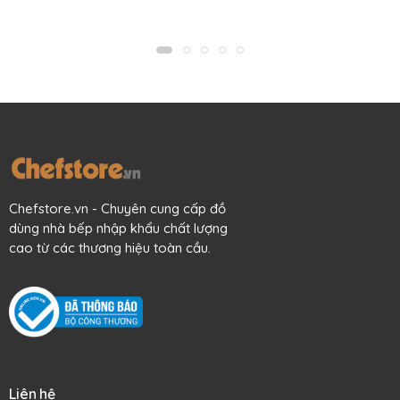
Mô tả sản phẩm
Hãy tạo phong cách chuyên nghiệp khi trang bị cho khu
bếp của mình những chiếc lọ hũ dung tích 1000 ml như thế
này bạn nhé.
Hũ được sản xuất 100% tại Ý, làm từ thủy tinh cao cấp sáng
đẹp, dày dạn, độ bền cao, tinh khiết, an toàn cho thực
Chefstore.vn - Chuyên cung cấp đồ
phẩm chứa đựng bên trong, an toàn cho sức khỏe người
dùng nhà bếp nhập khẩu chất lượng
dùng.
cao từ các thương hiệu toàn cầu.
Chất liệu thủy tinh có khả năng chống bám bẩn, dễ chùi rửa,
giúp bạn tiết kiệm thời gian khi cần vệ sinh sản phẩm.
Thủy tinh trắng trong, dễ dàng nhìn thấy thực phẩm bên
trong, không hấp thụ mùi, không nhiễm màu.
Nắp thủy tinh, thiết kế đai sắt, khóa cài kín hơi kiểu truyền
thống đảm bảo độ kín tuyệt đối.
Liên hệ