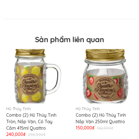
Nơi sản xuất
Italy
Nơi nhập khẩu
Italy
Sản phẩm liên quan
Hũ Thủy Tinh
Hũ Thủy Tinh
Combo (2) Hũ Thủy Tinh
Combo (2) Hũ Thủy Tinh
Tròn, Nắp Vặn, Có Tay
Nắp Vặn 250ml Quattro
150,000₫
Cầm 415ml Quattro
162,000₫
240,000₫
258,000₫