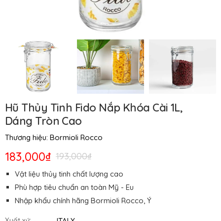
Hũ Thủy Tinh Fido Nắp Khóa Cài 1L,
Dáng Tròn Cao
Thương hiệu:
Bormioli Rocco
183,000₫
193,000₫
Vật liệu thủy tinh chất lượng cao
Phù hợp tiêu chuẩn an toàn Mỹ - Eu
Nhập khẩu chính hãng Bormioli Rocco, Ý
ITALY
Xuất xứ: