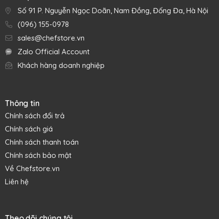
Số 91 P. Nguyễn Ngọc Doãn, Nam Đồng, Đống Đa, Hà Nội
(096) 155-0978
sales@chefstore.vn
Zalo Official Account
Khách hàng doanh nghiệp
Thông tin
Chính sách đổi trả
Chính sách giá
Chính sách thanh toán
Chính sách bảo mật
Về Chefstore.vn
Liên hệ
Đặc điểm nổi bật
Theo dõi chúng tôi