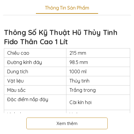
Thông Tin Sản Phẩm
Thông Số Kỹ Thuật Hũ Thủy Tinh
Fido Thân Cao 1 Lít
Chiều cao
215 mm
Đường kính đáy
98.5 mm
Dung tích
1000 ml
Vật liệu
Thủy tinh
Màu sắc
Trắng trong
Đặc điểm nắp đậy
Cài kín hơi
Hình dạng
Vuông
Xem thêm
Chứa đựng thực phẩm
Chức năng