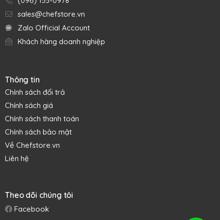
(096) 155-0978
sales@chefstore.vn
Zalo Official Account
Khách hàng doanh nghiệp
Thông tin
Chính sách đổi trả
Chính sách giá
Đặc điểm nổi bật
Chính sách thanh toán
Nắp đậy thủy tinh kín hơi với miếng đệm cao su và khóa cài
Chính sách bảo mật
an toàn bằng kim loại có thể tháo rời giúp giữ thực phẩm
Về Chefstore.vn
tươi ngon hơn.
Liên hệ
Thủy tinh dầy, có độ bền cao và an toàn khi cất trữ thực
phẩm.
Phần thân hũ với thiết kế vừa tay cầm, logo đúc nổi chống
Theo dõi chúng tôi
trơn trượt, thuận tiện trong việc cầm nắm và di chuyển.
Facebook