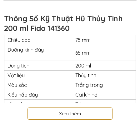
Thông Số Kỹ Thuật Hũ Thủy Tinh
200 ml Fido 141360
Chiều cao
75 mm
Đường kính đáy
65 mm
Dung tích
200 ml
Vật liệu
Thủy tinh
Màu sắc
Trắng trong
Kiểu nắp đậy
Cài kín hơi
Hình dạng
Tròn
Xem thêm
Chứa đựng thực phẩm
Chức năng
Nơi sản xuất
Italy
Nơi nhập khẩu
Italy