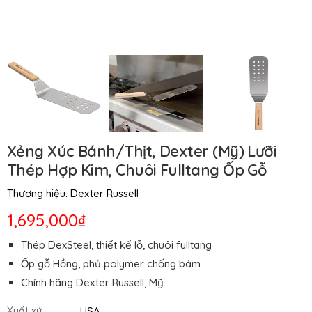
Xẻng Xúc Bánh/Thịt, Dexter (Mỹ) Lưỡi
Thép Hợp Kim, Chuôi Fulltang Ốp Gỗ
Thương hiệu:
Dexter Russell
1,695,000₫
Thép DexSteel, thiết kế lỗ, chuôi fulltang
Ốp gỗ Hồng, phủ polymer chống bám
Chính hãng Dexter Russell, Mỹ
USA
Xuất xứ: