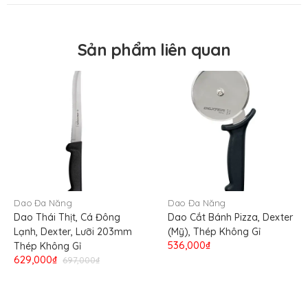
Dexter Russell USA
Nơi sản xuất
USA
Sản phẩm liên quan
Nơi nhập khẩu
USA
Chức năng
Xúc thịt, bánh chiên nướng
Dao Đa Năng
Dao Đa Năng
Dao Thái Thịt, Cá Đông
Dao Cắt Bánh Pizza, Dexter
Lạnh, Dexter, Lưỡi 203mm
(Mỹ), Thép Không Gỉ
536,000₫
Thép Không Gỉ
629,000₫
697,000₫