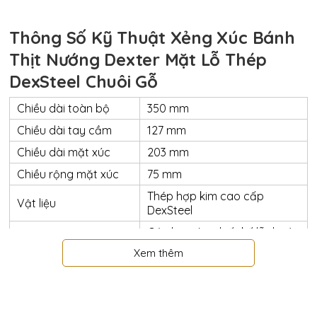
Thông Số Kỹ Thuật Xẻng Xúc Bánh
Thịt Nướng Dexter Mặt Lỗ Thép
DexSteel Chuôi Gỗ
Chiều dài toàn bộ
350 mm
Chiều dài tay cầm
127 mm
Chiều dài mặt xúc
203 mm
Chiều rộng mặt xúc
75 mm
Thép hợp kim cao cấp
Vật liệu
DexSteel
Góc bo tròn, thiết kế lỗ thoát
Đặc điểm
dầu
Xem thêm
Vật liệu tay cầm
Gỗ Hồng Sắc
Cấp độ sản phẩm
Hi End
Xuất xứ thương hiệu