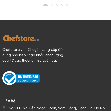
Mô tả sản phẩm
Nếu bạn đang tìm kiếm một dụng cụ xúc bánh, thịt nướng
Chefstore.vn - Chuyên cung cấp đồ
trên vỉ, trên chảo rán phẳng... cho gia đình hay nhà hàng thì
dùng nhà bếp nhập khẩu chất lượng
không cần tìm đâu xa hơn chiếc dụng cụ xúc lật mặt thiết
cao từ các thương hiệu toàn cầu.
kế lỗ thoát dầu của Dexter-Russell này nhé. Dụng cụ
xúc bánh, thịt nướng Dexter mang đến cho bạn giải pháp sử
dụng hiệu quả và giá trị tuyệt vời bởi nó là sản phẩm hội tụ
hoàn hảo giữa độ bền, hiệu quả và thẩm mỹ.
Ra đời từ năm 1818, đến hôm nay Dexter-Russell đã là nhà
sản xuất các loại dao kéo dụng cụ bếp cao cấp cho nhà
hàng, cơ sở chế biến thực phẩm & hộ gia đình lớn & lâu đời
nhất tại Mỹ. Xẻng xúc thịt Turner Series Traditional là dòng
Liên hệ
sản phẩm có chất lượng chuyên nghiệp cao cấp, được các
Số 91 P. Nguyễn Ngọc Doãn, Nam Đồng, Đống Đa, Hà Nội