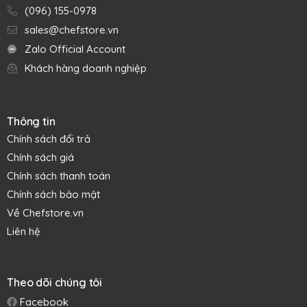
đầu bếp khắp thế giới, đặc biệt khu vực Bắc Mỹ, Canada,
(096) 155-0978
Úc & Trung Đông tin dùng.
sales@chefstore.vn
Zalo Official Account
Khách hàng doanh nghiệp
Thông tin
Chính sách đổi trả
Chính sách giá
Chính sách thanh toán
Chính sách bảo mật
Về Chefstore.vn
Liên hệ
Theo dõi chúng tôi
Facebook