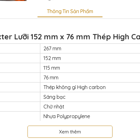
Thông Tin Sản Phẩm
ter Lưỡi 152 mm x 76 mm Thép High Ca
267 mm
152 mm
115 mm
76 mm
Thép không gỉ High carbon
Sáng bạc
Chữ nhật
Nhựa Polypropylene
Trắng
Xem thêm
Dexter Russell USA