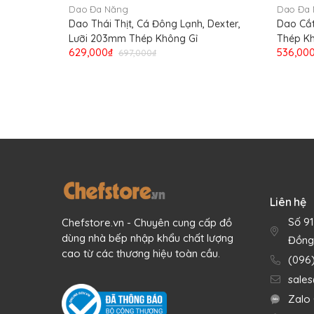
Dao Đa Năng
Dao Đa
Dao Thái Thịt, Cá Đông Lạnh, Dexter,
Dao Cắt
Lưỡi 203mm Thép Không Gỉ
Thép Kh
629,000₫
536,00
697,000₫
Liên hệ
Số 9
Chefstore.vn - Chuyên cung cấp đồ
dùng nhà bếp nhập khẩu chất lượng
Đồng
cao từ các thương hiệu toàn cầu.
(096
sale
Mô tả sản phẩm
Zalo 