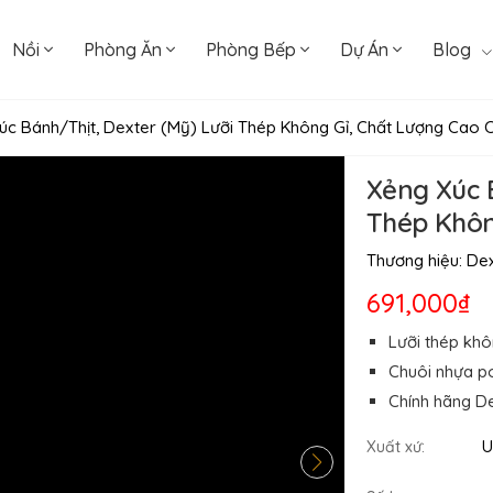
Nồi
Phòng Ăn
Phòng Bếp
Dự Án
Blog
úc Bánh/Thịt, Dexter (Mỹ) Lưỡi Thép Không Gỉ, Chất Lượng Cao 
Xẻng Xúc 
Thép Khôn
Thương hiệu:
Dex
691,000₫
Lưỡi thép khô
Chuôi nhựa p
Chính hãng De
U
Xuất xứ: