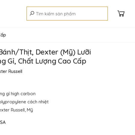
Cấp
Bánh/Thịt, Dexter (Mỹ) Lưỡi
g Gỉ, Chất Lượng Cao Cấp
ter Russell
ng gỉ high carbon
olypropylene cách nhiệt
xter Russell, Mỹ
SA