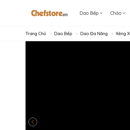
Dao Bếp
Chảo
Trang Chủ
Dao Bếp
Dao Đa Năng
Xẻng X