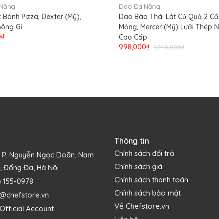
 Năng
Dao Đa Năng
 Bánh Pizza, Dexter (Mỹ),
Dao Bào Thái Lát Củ Quả 2 C
ông Gỉ
Mỏng, Mercer (Mỹ) Lưỡi Thép 
0₫
Cao Cấp
998,000₫
1,249,000₫
Thông tin
Chính sách đổi trả
1 P. Nguyễn Ngọc Doãn, Nam
Chính sách giá
, Đống Đa, Hà Nội
Chính sách thanh toán
) 155-0978
Chính sách bảo mật
s@chefstore.vn
Về Chefstore.vn
Official Account