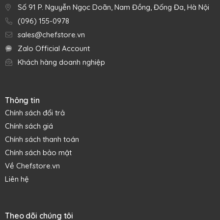
Số 91 P. Nguyễn Ngọc Doãn, Nam Đồng, Đống Đa, Hà Nội
(096) 155-0978
sales@chefstore.vn
Zalo Official Account
Khách hàng doanh nghiệp
Thông tin
Chính sách đổi trả
Chính sách giá
Chính sách thanh toán
Phới lồng là một công cụ đa năng tuyệt vời cho mọi nhu cầu
Chính sách bảo mật
nấu nướng của bạn, vì nó có thể sử dụng để trộn các
Về Chefstore.vn
nguyên liệu với nhau, đánh bông trứng bác bông xốp hoặc
Liên hệ
thậm chí rắc sô cô la tan chảy lên món tráng miệng của
bạn. Hình dạng gọn gàng cho phép đánh trộn gia vị dễ
dàng hơn trong tô bát tròn hay quánh nhỏ, những sợi dây
Theo dõi chúng tôi
nylon nhẹ tạo ra nhiều chuyển động hơn khi trộn các