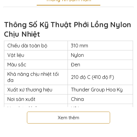
Thông Số Kỹ Thuật Phới Lồng Nylon
Chịu Nhiệt
Chiều dài toàn bộ
310 mm
Vật liệu
Nylon
Màu sắc
Đen
Khả năng chịu nhiệt tối
210 độ C (410 độ F)
đa
Xuất xứ thương hiệu
Thunder Group Hoa Kỳ
Nơi sản xuất
China
Nơi nhập khẩu
USA
Xem thêm
Có chứng nhận an toàn
Có
NSF
Đánh trứng, trộn bột, trộn
Chức năng