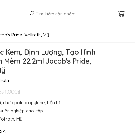
b's Pride, Vollrath, Mỹ
 Kem, Định Lượng, Tạo Hình
 Mềm 22.2ml Jacob's Pride,
Mỹ
lrath
591,000₫
, nhựa polypropylene, bền bỉ
huyên nghiệp cao cấp
ollrath, Mỹ
SA