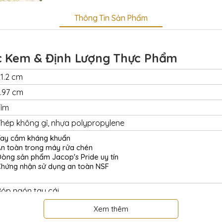
Thông Tin Sản Phẩm
c Kem & Định Lượng Thực Phẩm
1.2 cm
.97 cm
Tím
hép không gỉ, nhựa polypropylene
ay cầm kháng khuẩn
n toàn trong máy rửa chén
òng sản phẩm Jacop's Pride uy tín
hứng nhận sử dụng an toàn NSF
óp ngón tay cái
#40
Xem thêm
Tròn