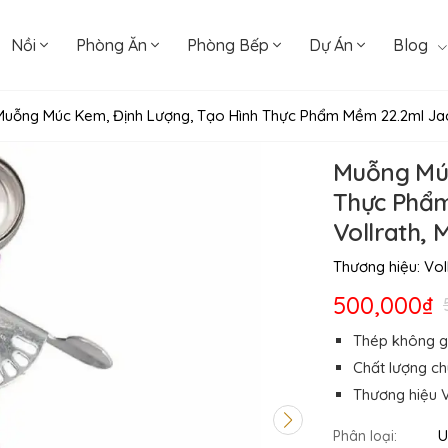
Nồi
Phòng Ăn
Phòng Bếp
Dự Án
Blog
Muỗng Múc Kem, Định Lượng, Tạo Hình Thực Phẩm Mềm 22.2ml Jaco
Muỗng Múc
Thực Phẩm
Vollrath, 
Thương hiệu:
Vol
500,000₫
Thép không gỉ
Chất lượng c
Thương hiệu V
U
Phân loại: