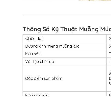
Thông Số Kỹ Thuật Muỗng Mú
Chiều dài
2
Đường kính miệng muỗng xúc
3
Màu sắc
Vật liệu chế tạo
T
T
A
Đặc điểm sản phẩm
D
C
Kiểu sử dụng
B
Cỡ Size
Hình dạng muỗng