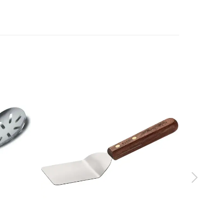
 tây, sữa chua
 lớn)