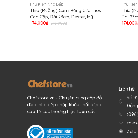
Phụ Kiện Nhà Bếp
Phụ Kiệ
Thìa (Muỗng) Cạnh Răng Cưa, Inox
Thìa (M
Cao Cấp, Dài 23cm, Dexter, Mỹ
Dài 23c
174,000₫
174,000
218,000₫
Liên hệ
Số 9
Chefstore.vn - Chuyên cung cấp đồ
dùng nhà bếp nhập khẩu chất lượng
Đồng
cao từ các thương hiệu toàn cầu.
(096
sale
Zalo 