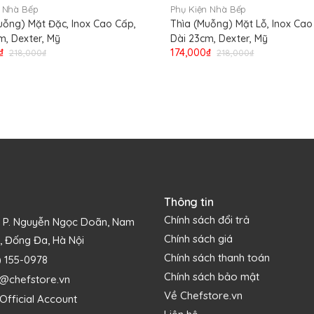
n Nhà Bếp
Phụ Kiện Nhà Bếp
uỗng) Mặt Đặc, Inox Cao Cấp,
Thìa (Muỗng) Mặt Lỗ, Inox Cao
m, Dexter, Mỹ
Dài 23cm, Dexter, Mỹ
₫
174,000₫
218,000₫
218,000₫
Thông tin
Chính sách đổi trả
1 P. Nguyễn Ngọc Doãn, Nam
Chính sách giá
, Đống Đa, Hà Nội
Chính sách thanh toán
) 155-0978
Chính sách bảo mật
s@chefstore.vn
Về Chefstore.vn
Official Account