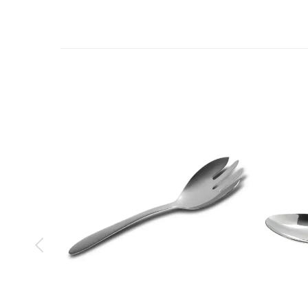
Chức năng
X
Xuất xứ thương hiệu
V
Nơi sản xuất
Nơi nhập khẩu
Cấp độ sử dụng
H