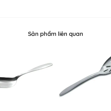
úc định lượng kem, thực phẩm mềm như cơm, thịt băm, khoai
ollrath USA
USA
USA
Sản phẩm liên quan
eavy Duty (thường xuyên, liên tục với khối lượng cần phục vụ