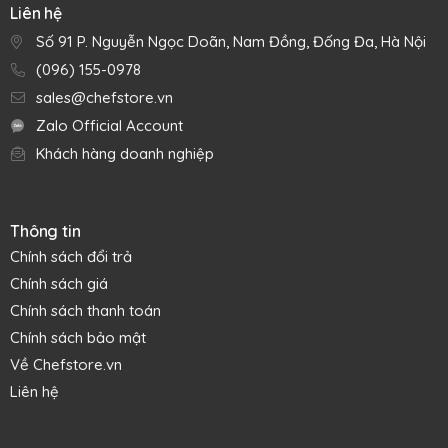
Liên hệ
Với thiết kế đơn giản kiểu truyền thống, phù hợp với nhiều
Số 91 P. Nguyễn Ngọc Doãn, Nam Đồng, Đống Đa, Hà Nội
chức năng nên chiếc hộp thủy tinh của Pyrex vô cùng linh
(096) 155-0978
hoạt khi sử dụng. Độ bền cao và dễ chùi rửa để nó phục vụ
sales@chefstore.vn
lâu dài trong khu bếp của bạn.
Zalo Official Account
Thủy tinh chịu nhiệt truyền nhiệt với tốc độ đều, ổn định giúp
Khách hàng doanh nghiệp
thúc đẩy quá trình nướng đồng đều và bánh đạt độ chín
vàng tối ưu, trở nên hoàn hảo vì có nhân và lớp vỏ vàng
đều.
Thông tin
Chính sách đổi trả
Chính sách giá
Chính sách thanh toán
Chính sách bảo mật
Về Chefstore.vn
Liên hệ