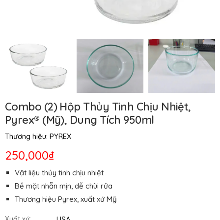
Combo (2) Hộp Thủy Tinh Chịu Nhiệt,
Pyrex® (Mỹ), Dung Tích 950ml
Thương hiệu:
PYREX
250,000₫
Vật liệu thủy tinh chịu nhiệt
Bề mặt nhẵn mịn, dễ chùi rửa
Thương hiệu Pyrex, xuất xứ Mỹ
USA
Xuất xứ: