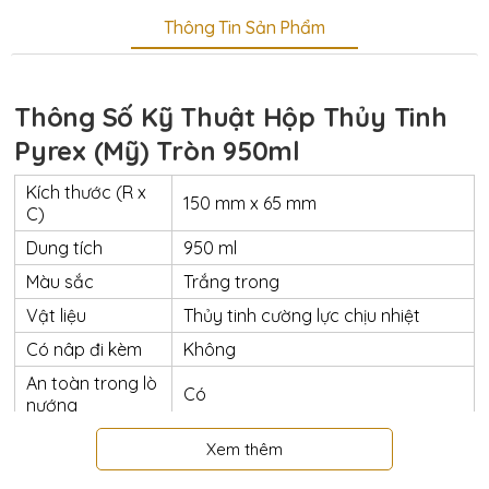
Thông Tin Sản Phẩm
Thông Số Kỹ Thuật Hộp Thủy Tinh
Pyrex (Mỹ) Tròn 950ml
Kích thước (R x
150 mm x 65 mm
C)
Dung tích
950 ml
Màu sắc
Trắng trong
Vật liệu
Thủy tinh cường lực chịu nhiệt
Có nâp đi kèm
Không
An toàn trong lò
Có
nướng
An toàn trong lò
Có
Xem thêm
vi sóng