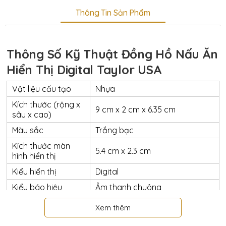
Thông Tin Sản Phẩm
Thông Số Kỹ Thuật Đồng Hồ Nấu Ăn
Hiển Thị Digital Taylor USA
Vật liệu cấu tạo
Nhựa
Kích thước (rộng x
9 cm x 2 cm x 6.35 cm
sâu x cao)
Màu sắc
Trắng bạc
Kích thước màn
5.4 cm x 2.3 cm
hình hiển thị
Kiểu hiển thị
Digital
Kiểu báo hiệu
Âm thanh chuông
Đặc điểm của
Memory Recall
Xem thêm
chuông báo