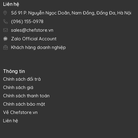
chính xác là trên hết”. Cho đến nay, các sản phẩm của hãng
Liên hệ
đã có mặt trên thị trường hơn 150 năm, với các tiêu chuẩn
Số 91 P. Nguyễn Ngọc Doãn, Nam Đồng, Đống Đa, Hà Nội
hàng đầu đựợc thiết lập về độ chính xác, độ bền và thiết kế,
đồng thời hãng cũng liên tục thích ứng với sự thay đổi của
(096) 155-0978
thị trường để tạo ra các dòng sản phẩm đa dạng, đáp ứng
sales@chefstore.vn
tiêu chuẩn chất lượng cao nhất của cộng đồng chuyên
Zalo Official Account
nghiệp ở mọi cấp độ, nâng cao năng suất và sử dụng thuận
Khách hàng doanh nghiệp
tiện.
Thông tin
Chính sách đổi trả
Chính sách giá
Chính sách thanh toán
Chính sách bảo mật
Về Chefstore.vn
Liên hệ