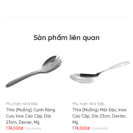
Thời gian đặt tối đa
24 giờ
Kiểu lắp đặt
Tự đứng, treo, hút nam châm
Đồng hồ / Đếm thời gian xuôi-
Chức năng
ngược / Xem giờ
Xuất xứ thương
Sản phẩm liên quan
Taylor USA
hiệu
Nơi sản xuất
China
Nơi nhập khẩu
USA
Chứng nhận an
Có
toàn NSF
Phụ Kiện Nhà Bếp
Phụ Kiện Nhà Bếp
Thìa (Muỗng) Cạnh Răng
Thìa (Muỗng) Mặt Đặc, Inox
Cưa, Inox Cao Cấp, Dài
Cao Cấp, Dài 23cm, Dexter,
23cm, Dexter, Mỹ
Mỹ
174,000₫
174,000₫
218,000₫
218,000₫