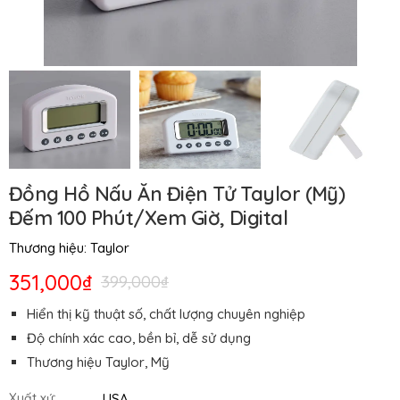
Đồng Hồ Nấu Ăn Điện Tử Taylor (Mỹ)
Đếm 100 Phút/Xem Giờ, Digital
Thương hiệu:
Taylor
351,000₫
399,000₫
Hiển thị kỹ thuật số, chất lượng chuyên nghiệp
Độ chính xác cao, bền bỉ, dễ sử dụng
Thương hiệu Taylor, Mỹ
USA
Xuất xứ: