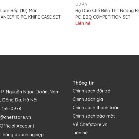
Dự Án
ng bám vết, chống mài mòn cao.
Làm Bếp (10) Món
Bộ Dao Chế Biến Thịt Nướng B
ANCE® 10 PC. KNIFE CASE SET
PC. BBQ COMPETITION SET
an toàn.
Liên hệ
trái cây theo mong muốn.
chén & lau khô sau mỗi lần sử dụng.
iếc dao đá kim cương.
Thông tin
Chính sách đổi trả
1 P. Nguyễn Ngọc Doãn, Nam
Chính sách giá
, Đống Đa, Hà Nội
Chính sách thanh toán
) 155-0978
Chính sách bảo mật
s@chefstore.vn
Về Chefstore.vn
Official Account
Liên hệ
h hàng doanh nghiệp