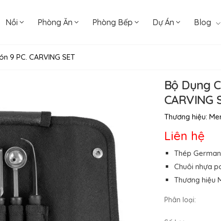
Nồi
Phòng Ăn
Phòng Bếp
Dự Án
Blog
Món 9 PC. CARVING SET
Bộ Dụng Cụ
CARVING 
Thương hiệu:
Mer
Liên hệ
Thép Germany 
Chuôi nhựa p
Thương hiệu M
Phân loại: