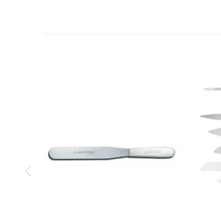
Loại dụng cụ
Mô tả sản phẩm
Kết hợp hài hòa giữa khả năng sử dụng linh hoạt,
thành món đồ yêu thích trong nhà bếp của bạn.
Bộ Dụng Cụ Trang Trí (9) Món 9 PC. CARVING S
vụ cắt gọt tỉa hoa củ quả trang trí cho thực phẩm
nhiều mỗi khi vào bếp.
Lưỡi dao chất lượng cao cấp
Lưỡi làm bằng thép không gỉ High Cacbon cao cấp 
Dễ sử dụng
Bộ Dụng Cụ Trang Trí (9) Món 9 PC. CARVING S
thành các tác phẩm nghệ thuật vô cùng ấn tượng.
Tay cầm êm dễ chịu
Tay cầm thiết kế công thái học, được làm bằng vật 
Đặc tính nổi bật