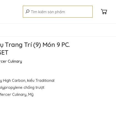
 Trang Trí (9) Món 9 PC.
SET
cer Culinary
High Carbon, kiểu Traditional
olypropylene chống trượt
ercer Culinary, Mỹ