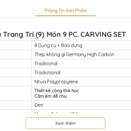
Thông Tin Sản Phẩm
Trang Trí (9) Món 9 PC. CARVING SET
8 Dụng cụ + Bao đựng
Thép không gỉ Germany High Carbon
Traditional
Tradiotional
Nhựa Polypropylene
Thiết kế công thái học
Cầm êm dễ chịu
Đen
Mercer Culinary USA
Có
Xem thêm