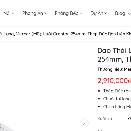
Nồi
Phòng Ăn
Phòng Bếp
Dự Án
Blog
i Lạng, Mercer (Mỹ), Lưỡi Granton 254mm, Thép Đức Rèn Liền Khố
Dao Thái 
254mm, Th
Thương hiệu:
Mer
2,910,000₫
Thép Đức rèn 
Chuôi fullta
Chính hãng Me
G
Xuất xứ: