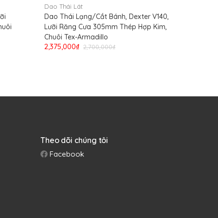
Dao Thái Lát
Dao Thái 
ỡi
Dao Thái Lạng/Cắt Bánh, Dexter V140,
Dĩa Bếp,
huôi
Lưỡi Răng Cưa 305mm Thép Hợp Kim,
Hợp Kim,
1,065,00
Chuôi Tex-Armadillo
2,375,000₫
2,700,000₫
Theo dõi chúng tôi
Facebook