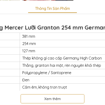
Thông Tin Sản Phẩm
g Mercer Lưỡi Granton 254 mm German
381 mm
254 mm
127 mm
Thép không gỉ cao cấp Germany High Carbo
Thẳng, granton hai mặt, rèn nguyên khối thép
Polypropylene / Santoprene
Đen
Cầm êm, không trơn trượt
Hi End
Xem thêm
Có