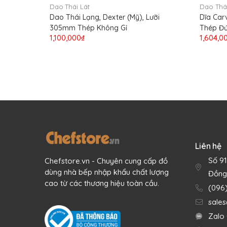
Dao Thái Lát
Dao Thái
Dao Thái Lạng, Dexter (Mỹ), Lưỡi
Dĩa Car
305mm Thép Không Gỉ
Thép Đứ
1,100,000₫
1,604,0
Liên hệ
Số 9
Chefstore.vn - Chuyên cung cấp đồ
dùng nhà bếp nhập khẩu chất lượng
Đồng
cao từ các thương hiệu toàn cầu.
(096
sale
Zalo 