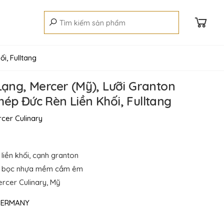
i, Fulltang
Lạng, Mercer (Mỹ), Lưỡi Granton
ép Đức Rèn Liền Khối, Fulltang
cer Culinary
liền khối, cạnh granton
ng bọc nhựa mềm cầm êm
rcer Culinary, Mỹ
ERMANY