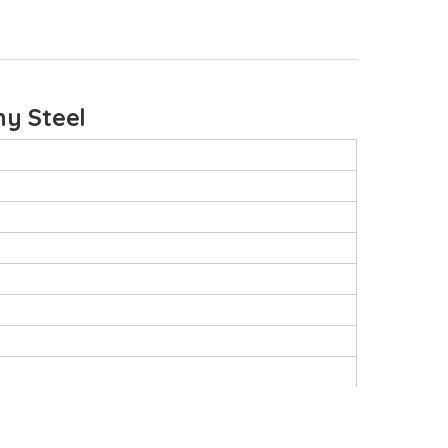
y Steel
n