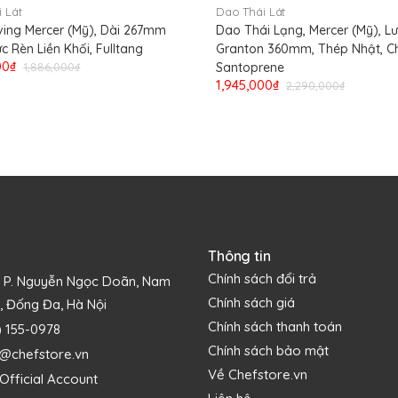
 Lát
Dao Thái Lát
ving Mercer (Mỹ), Dài 267mm
Dao Thái Lạng, Mercer (Mỹ), Lư
c Rèn Liền Khối, Fulltang
Granton 360mm, Thép Nhật, C
00₫
1,886,000₫
Santoprene
1,945,000₫
2,290,000₫
Thông tin
Chính sách đổi trả
1 P. Nguyễn Ngọc Doãn, Nam
Chính sách giá
, Đống Đa, Hà Nội
Chính sách thanh toán
) 155-0978
Chính sách bảo mật
s@chefstore.vn
Về Chefstore.vn
Official Account