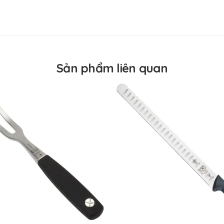
Mercer Culinary USA
Taiwan
USA
Thái lát thịt quay nướng
Sản phẩm liên quan