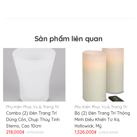
Nới sản xuất
China
Nơi nhập khẩu
USA
Sản phẩm liên quan
Phụ Kiện Phục Vụ & Trang Trí
Phụ Kiện Phục Vụ & Trang Trí
Combo (2) Đèn Trang Trí
Bộ (2) Đèn Trang Trí Thông
Dùng Cồn, Chụp Thủy Tinh
Minh Điều Khiển Từ Xa,
Sterno, Cao 10cm
Hollowick, Mỹ
218,000₫
1,526,000₫
479,000₫
2,180,000₫