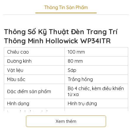
Thông Tin Sản Phẩm
Thông Số Kỹ Thuật Đèn Trang Trí
Thông Minh Hollowick WP34ITR
Chiều cao
100 mm
Đường kính
80 mm
Vật liệu
Sáp
Màu sắc
Trắng hồng
Bộ 4 chiếc, kèm điều khiển
Đặc điểm sản phẩm
từ xa
Hình dạng
Hình trụ đứng
Loại nhiên liệu sử dụng
(4) viên Pin tiểu
Xem thêm
Chức năng
Đèn Trang trí