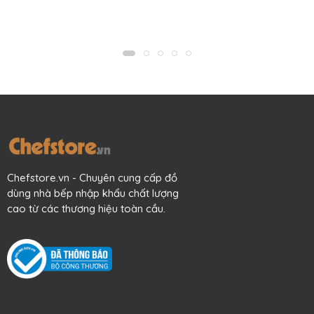
Mô tả sản phẩm
Đèn trang trí kiểu nến nhưng sử dùng pin và bóng đèn Led
đảm bảo an toàn tuyệt đối khi trang trí trên bàn ăn, quầy
kệ hay bàn thờ. Sử dụng (4) viên pin tiểu trong suốt 450 giờ
mới cần thay pin, cực kỳ hiệu quả & tiết kiệm ngân sách.
Ánh sáng ấm áp & sang trọng, màu sáng trắng ngả hồng.
Khi thắp sáng sẽ có mùi thơm sáp giống như đốt nến.
Chefstore.vn - Chuyên cung cấp đồ
Hoạt động mở hoặc tắt dùng điều khiển từ xa hoặc công
dùng nhà bếp nhập khẩu chất lượng
tắc bên dưới đèn.
cao từ các thương hiệu toàn cầu.