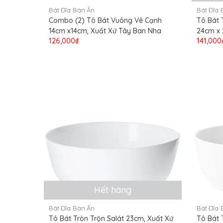
Bát Đĩa Bàn Ăn
Bát Đĩa 
Combo (2) Tô Bát Vuông Vê Cạnh
Tô Bát 
14cm x14cm, Xuất Xứ Tây Ban Nha
24cm x 
126,000₫
141,000
Hết hàng
Bát Đĩa Bàn Ăn
Bát Đĩa 
Tô Bát Tròn Trộn Salát 23cm, Xuất Xứ
Tô Bát 