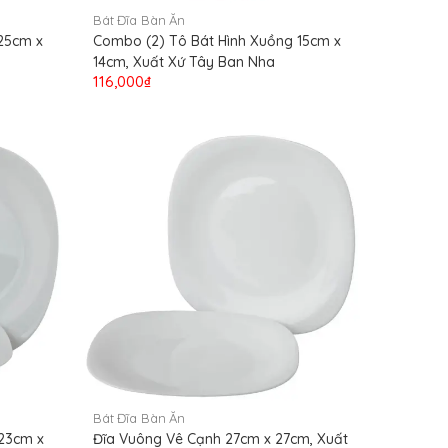
Bát Đĩa Bàn Ăn
 25cm x
Combo (2) Tô Bát Hình Xuồng 15cm x
14cm, Xuất Xứ Tây Ban Nha
116,000₫
Bát Đĩa Bàn Ăn
 23cm x
Đĩa Vuông Vê Cạnh 27cm x 27cm, Xuất