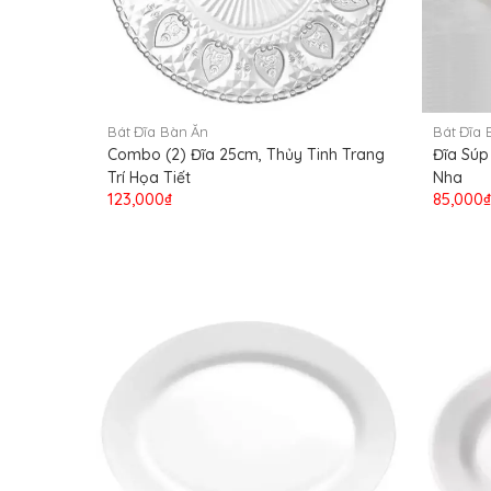
Bát Đĩa Bàn Ăn
Bát Đĩa 
Combo (2) Đĩa 25cm, Thủy Tinh Trang
Đĩa Súp
Trí Họa Tiết
Nha
123,000₫
85,000₫