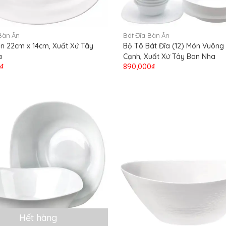
Bàn Ăn
Bát Đĩa Bàn Ăn
n 22cm x 14cm, Xuất Xứ Tây
Bộ Tô Bát Đĩa (12) Món Vuông
a
Cạnh, Xuất Xứ Tây Ban Nha
₫
890,000₫
Hết hàng