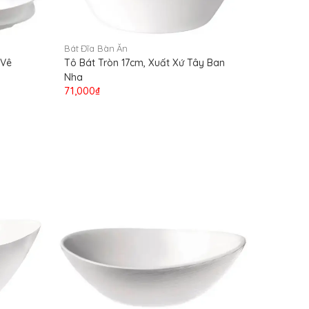
Bát Đĩa Bàn Ăn
 Vê
Tô Bát Tròn 17cm, Xuất Xứ Tây Ban
Nha
71,000₫