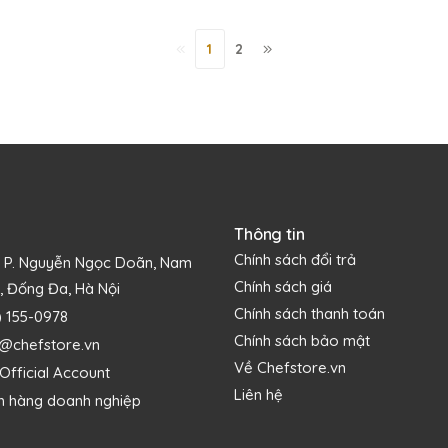
1
2
Thông tin
Chính sách đổi trả
1 P. Nguyễn Ngọc Doãn, Nam
Chính sách giá
, Đống Đa, Hà Nội
Chính sách thanh toán
) 155-0978
Chính sách bảo mật
s@chefstore.vn
Về Chefstore.vn
Official Account
Liên hệ
h hàng doanh nghiệp