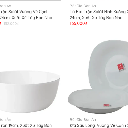
Bàn Ăn
Bát Đĩa Bàn Ăn
Trộn Salát Vuông Vê Cạnh
Tô Bát Trộn Salát Hình Xuồng
24cm, Xuất Xứ Tây Ban Nha
24cm, Xuất Xứ Tây Ban Nha
₫
165,000₫
152,000₫
Bàn Ăn
Bát Đĩa Bàn Ăn
Tròn 19cm, Xuất Xứ Tây Ban
Đĩa Sâu Lòng, Vuông Vê Cạnh