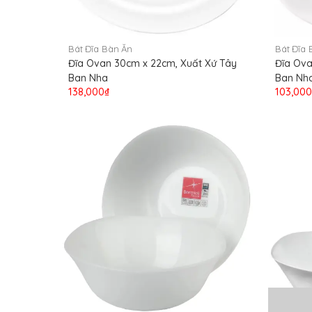
Bát Đĩa Bàn Ăn
Bát Đĩa 
Đĩa Ovan 30cm x 22cm, Xuất Xứ Tây
Đĩa Ova
Ban Nha
Ban Nh
138,000₫
103,000