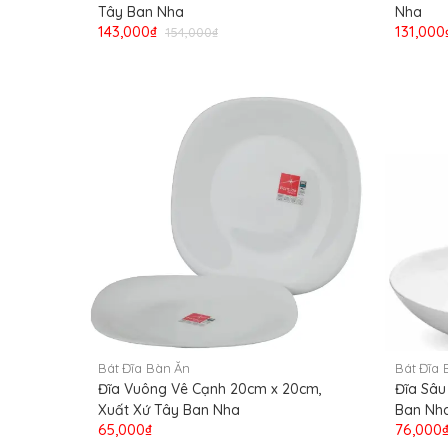
Tây Ban Nha
Nha
143,000₫
131,000
154,000₫
Bát Đĩa Bàn Ăn
Bát Đĩa 
Đĩa Vuông Vê Cạnh 20cm x 20cm,
Đĩa Sâu
Xuất Xứ Tây Ban Nha
Ban Nh
65,000₫
76,000