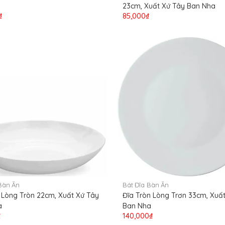
23cm, Xuất Xứ Tây Ban Nha
₫
85,000₫
Bàn Ăn
Bát Đĩa Bàn Ăn
 Lòng Tròn 22cm, Xuất Xứ Tây
Đĩa Tròn Lòng Trơn 33cm, Xuấ
a
Ban Nha
₫
140,000₫