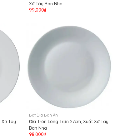
Xứ Tây Ban Nha
99,000₫
Bát Đĩa Bàn Ăn
t Xứ Tây
Đĩa Tròn Lòng Trơn 27cm, Xuất Xứ Tây
Ban Nha
98,000₫