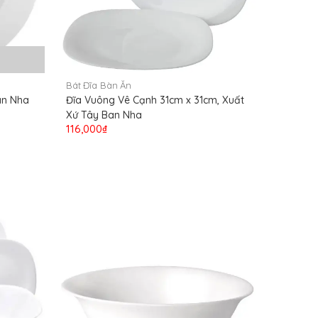
Bát Đĩa Bàn Ăn
an Nha
Đĩa Vuông Vê Cạnh 31cm x 31cm, Xuất
Xứ Tây Ban Nha
116,000₫