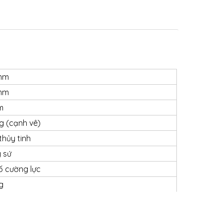
mm
mm
m
 (cạnh vê)
hủy tinh
 sứ
 cố cường lực
g