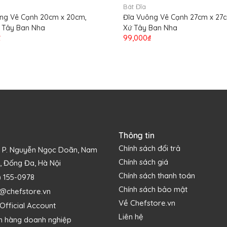
Bát Đĩa
ng Vê Cạnh 20cm x 20cm,
Đĩa Vuông Vê Cạnh 27cm x 27c
 Tây Ban Nha
Xứ Tây Ban Nha
₫
99,000₫
Thông tin
Chính sách đổi trả
1 P. Nguyễn Ngọc Doãn, Nam
Chính sách giá
, Đống Đa, Hà Nội
Chính sách thanh toán
) 155-0978
Chính sách bảo mật
s@chefstore.vn
Về Chefstore.vn
ụ sở chính tại Fidenza (Ý) và nhiều nhà máy, cơ sở ở các nước nh
Official Account
Liên hệ
luộc, hấp, trái cây... đều có thể bày biện đẹp mắt hấp dẫn trong 
h hàng doanh nghiệp