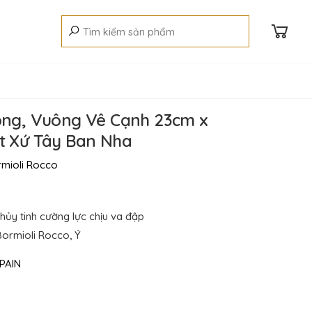
òng, Vuông Vê Cạnh 23cm x
t Xứ Tây Ban Nha
mioli Rocco
thủy tinh cường lực chịu va đập
ormioli Rocco, Ý
PAIN