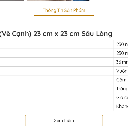
Thông Tin Sản Phẩm
(Vê Cạnh) 23 cm x 23 cm Sâu Lòng
230 
230 
36 m
Vuông
Gốm t
Trắng
Gia
Khôn
Có
Xem thêm
t
Có