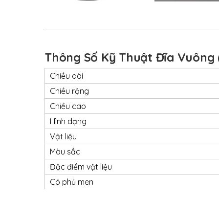
Thông Số Kỹ Thuật Đĩa Vuông 
Chiều dài
Chiều rộng
Chiều cao
Hình dạng
Vật liệu
Màu sắc
Đặc điểm vật liệu
Có phủ men
Có an toàn trong lò vi sóng
Có an toàn trong máy rửa bá