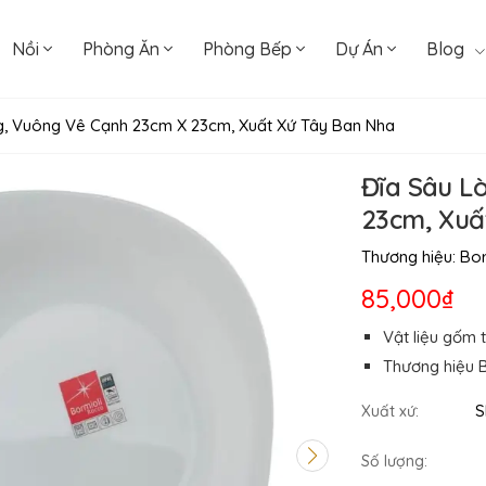
Nồi
Phòng Ăn
Phòng Bếp
Dự Án
Blog
g, Vuông Vê Cạnh 23cm X 23cm, Xuất Xứ Tây Ban Nha
Đĩa Sâu L
23cm, Xuấ
Thương hiệu:
Bor
85,000₫
Vật liệu gốm 
Thương hiệu B
S
Xuất xứ:
Số lượng: