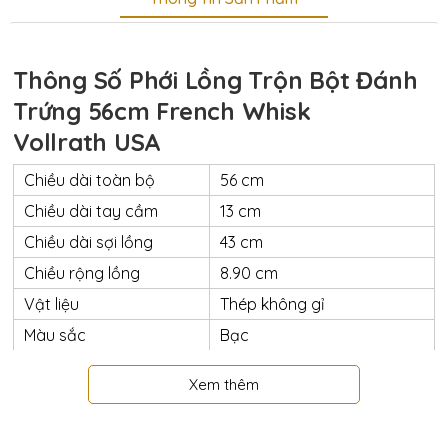
Thông Số Phới Lồng Trộn Bột Đánh
Trứng 56cm French Whisk
Vollrath USA
Chiều dài toàn bộ
56 cm
Chiều dài tay cầm
13 cm
Chiều dài sợi lồng
43 cm
Chiều rộng lồng
8.90 cm
Vật liệu
Thép không gỉ
Màu sắc
Bạc
Đặc điểm sản phẩm
Sợi dày, khả năng đàn hồi tốt
Xem thêm
Cấu tạo chắc chắn
Cấp độ sử dụng
Heavy Duty
Xuất xứ thương hiệu
Vollrath USA