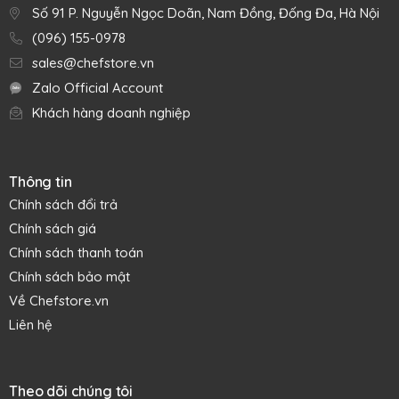
phẩm nặng. Các sợi được làm từ thép không gỉ 18/8 chống
Số 91 P. Nguyễn Ngọc Doãn, Nam Đồng, Đống Đa, Hà Nội
ăn mòn và rỉ sét và có thiết kế dây gia cố ở giữa để loại bỏ
(096) 155-0978
hoàn toàn hiện tượng uốn, xoắn và biến dạng. Chuôi cầm
sales@chefstore.vn
bọc nylon màu xanh nước biển để nhận biết phong cách
Zalo Official Account
French Whisk đến từ Vollrath, Mỹ.
Khách hàng doanh nghiệp
Thông tin
Chính sách đổi trả
Chính sách giá
Chính sách thanh toán
Chính sách bảo mật
Về Chefstore.vn
Liên hệ
Theo dõi chúng tôi