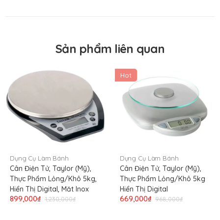
Nơi sản xuất
China
Nơi nhập khẩu
USA
Đánh trộn bột đậm đặc
Sản phẩm liên quan
Sử dụng hiệu quả nhất
Trộn hỗn hợp sốt, trứng, sô-
cô-la
Hot
Dụng Cụ Làm Bánh
Dụng Cụ Làm Bánh
Cân Điện Tử, Taylor (Mỹ),
Cân Điện Tử, Taylor (Mỹ),
Thực Phẩm Lỏng/Khô 5kg,
Thực Phẩm Lỏng/Khô 5kg
Hiển Thị Digital, Măt Inox
Hiển Thị Digital
899,000₫
669,000₫
1,230,000₫
968,000₫