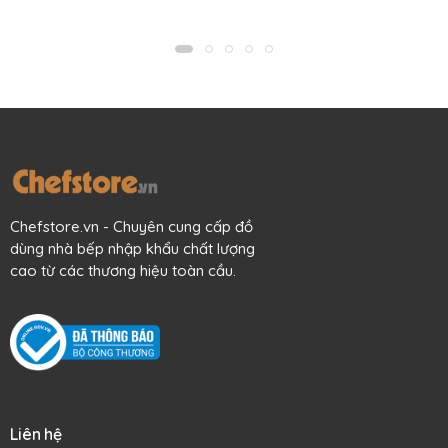
Mô tả sản phẩm
Giải quyết các công việc trộn, khuấy hỗn hợp bột đậm đặc
Chefstore.vn - Chuyên cung cấp đồ
của bạn với chiếc phới lồng chuyên nghiệp bằng thép
dùng nhà bếp nhập khẩu chất lượng
không gỉ dài 56 cm đến từ Vollrath Jacob's Pride, Hoa kỳ
cao từ các thương hiệu toàn cầu.
này bạn nhé.
Phới trộn bột đánh trứng của Vollrath Jacob's Pride có tay
cầm nguyên khối dài 13 cm tiện dụng, bên ngoài bọc nylon
và được bịt kín hoàn toàn với các đầu sợi thép, đảm bảo
điều kiện vệ sinh. Tay cầm cực kỳ dễ chịu & chắc chắn, chịu
được nhiệt độ 246 độ C (475 độ F).
Phới lồng trộn bột French Whisk của Vollrath có sợi dày, kết
Liên hệ
cấu chắc chắn, phù hợp nhất để trộn các sản phẩm thực