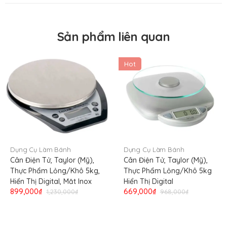
Chức năng
Cân tiểu ly
Xuất xứ thương hiệu
Taylor USA
Sản phẩm liên quan
Nơi sản xuất
China
Nơi nhập khẩu
USA
Hot
Dụng Cụ Làm Bánh
Dụng Cụ Làm Bánh
Cân Điện Tử, Taylor (Mỹ),
Cân Điện Tử, Taylor (Mỹ),
Thực Phẩm Lỏng/Khô 5kg,
Thực Phẩm Lỏng/Khô 5kg
Hiển Thị Digital, Măt Inox
Hiển Thị Digital
899,000₫
669,000₫
1,230,000₫
968,000₫