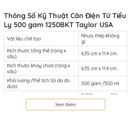
Thông Số Kỹ Thuật Cân Điện Tử Tiểu
Ly 500 gam 1250BKT Taylor USA
Nhựa, thép không
Vật liệu chế tạo
gỉ
Kích thước tổng thể (rộng x
6.35 cm x 11.4 cm
sâu)
Kích thước khay chứa (rộng x
6.35 cm x 11.4 cm
sâu)
Khối lượng /thể tích tối đa đo
500 gam /500 ml
được
0.001 ounces/0.1
Độ chính xác
gam
Xem thêm
Đơn vị đo
Ounces/Gam
Kiểu hiển thị
Digital
Kiểu hoạt động
Sử dụng pin AAA