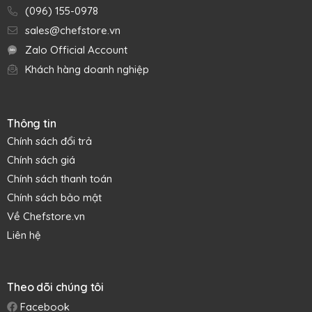
(096) 155-0978
sales@chefstore.vn
Zalo Official Account
Khách hàng doanh nghiệp
Thông tin
Chính sách đổi trả
Chính sách giá
Chính sách thanh toán
Chính sách bảo mật
Về Chefstore.vn
Liên hệ
"Độ chính xác chưa từng có" cho các dụng cụ đo lường
nhệt độ, cân điện tử dùng trong ngành công nghiệp thực
phẩm. Là công ty đi đầu trong sản xuất các công cụ đo
Theo dõi chúng tôi
lường có độ chính xác cao, phương châm của Taylor là “Độ
chính xác là trên hết”. Cho đến nay, các sản phẩm của hãng
Facebook