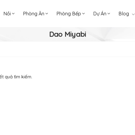
Nồi
Phòng Ăn
Phòng Bếp
Dự Án
Blog
Dao Miyabi
ết quả tìm kiếm.