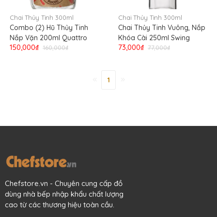
Chai Thủy Tinh 300ml
Chai Thủy Tinh 300ml
Combo (2) Hũ Thủy Tinh
Chai Thủy Tinh Vuông, Nắp
Nắp Vặn 200ml Quattro
Khóa Cài 250ml Swing
150,000₫
73,000₫
160,000₫
77,000₫
1
Chefstore.vn - Chuyên cung cấp đồ
dùng nhà bếp nhập khẩu chất lượng
cao từ các thương hiệu toàn cầu.